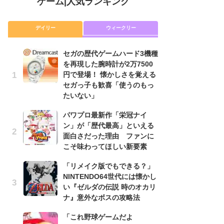
ゲーム
|
人気ランキング
デイリー
ウィークリー
セガの歴代ゲームハード3機種
「
を再現した腕時計が2万7500
NI
円で登場！ 懐かしさを覚える
い
セガっ子も歓喜「使うのもっ
ナ
たいない」
P
パワプロ最新作「栄冠ナイ
滅
ン」が「歴代最高」といえる
モ
面白さだった理由 ファンに
ル
こそ味わってほしい新要素
で
「リメイク版でもできる？」
『
NINTENDO64世代には懐かし
コ
い『ゼルダの伝説 時のオカリ
限
ナ』意外なボスの攻略法
「
「これ野球ゲームだよ
悲