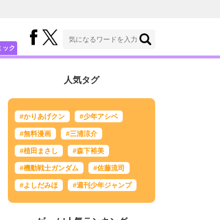
ミック
人気タグ
#かりあげクン
#少年アシベ
#無料漫画
#三浦涼介
#植田まさし
#森下裕美
#機動戦士ガンダム
#佐藤流司
#よしだみほ
#週刊少年ジャンプ