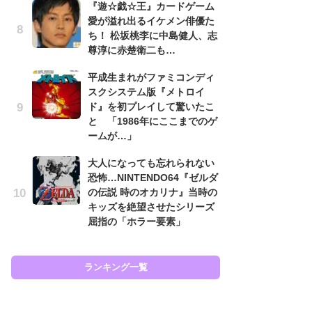
『遊☆戯☆王』カードゲーム
と
愛が溢れ出るイケメン俳優た
ち！ 松坂桃李に中島健人、志
大
尊淳に赤楚衛二も…
恐怖
の
平成生まれがファミコンディ
キ
スクシステム版『メトロイ
屈
ド』を初プレイして驚いたこ
と 「1986年にここまでのゲ
癒
ームが…」
イ
や
大人になっても忘れられない
せ
恐怖…NINTENDO64『ゼルダ
の伝説 時のオカリナ』当時の
Ni
キッズを絶望させたシリーズ
前
屈指の「ホラー要素」
で
応
す
ランキング一覧
ラン