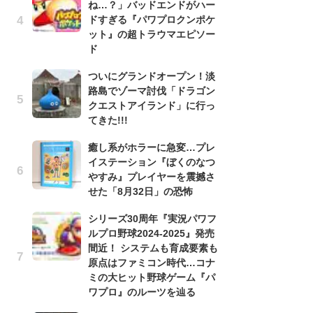
ね…？」バッドエンドがハー
う
ドすぎる『パワプロクンポケ
ボ
ット』の超トラウマエピソー
「
ド
マ
フ
ついにグランドオープン！淡
路島でゾーマ討伐「ドラゴン
『
クエストアイランド」に行っ
オ
てきた!!!
く
熱
癒し系がホラーに急変…プレ
出
イステーション『ぼくのなつ
やすみ』プレイヤーを震撼さ
「
せた「8月32日」の恐怖
ね
ド
シリーズ30周年『実況パワフ
ッ
ルプロ野球2024-2025』発売
ド
間近！ システムも育成要素も
原点はファミコン時代…コナ
『
ミの大ヒット野球ゲーム『パ
ト
ワプロ』のルーツを辿る
ー
説