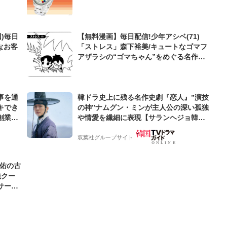
ない」
)毎日
【無料漫画】毎日配信!少年アシベ(71)
なお客
「ストレス」森下裕美/キュートなゴマフ
アザラシの“ゴマちゃん”をめぐる名作ギ
ャグ4コマ
事を通
韓ドラ史上に残る名作史劇『恋人』”演技
キでき
の神”ナムグン・ミンが主人公の深い孤独
創業来
や情愛を繊細に表現【サランヘジョ韓ド
ケティン
ラ】
双葉社グループサイト
圭佑の古
絶クー
サード
わ」