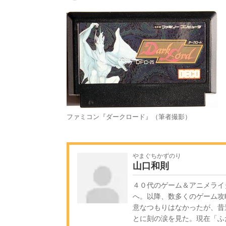
ファミコン『ダークロード』（筆者撮影）
やまぐちかずのり
山口和則
４０代のゲーム＆アニメライ
へ。以降、数多くのゲーム攻
意なつもりはなかったが、昔
とに刻の涙を見た。現在「ふ