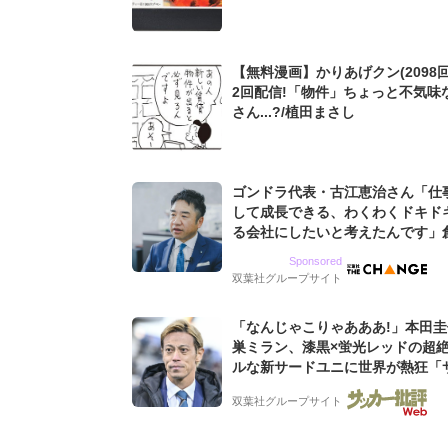
【無料漫画】かりあげクン(2098回
2回配信!「物件」ちょっと不気味
さん...?/植田まさし
ゴンドラ代表・古江恵治さん「仕
して成長できる、わくわくドキド
る会社にしたいと考えたんです」
9期増収&増益を続けるWebマー
Sponsored
グ会社のアイデンティティ
双葉社グループサイト
「なんじゃこりゃあああ!」本田
巣ミラン、漆黒×蛍光レッドの超
ルな新サードユニに世界が熱狂「
なのにズルい」「こりゃかっけえ
双葉社グループサイト