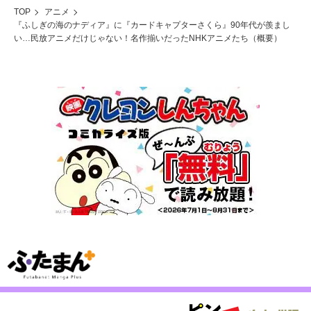
TOP
アニメ
『ふしぎの海のナディア』に『カードキャプターさくら』90年代が羨まし
い…民放アニメだけじゃない！名作揃いだったNHKアニメたち（概要）