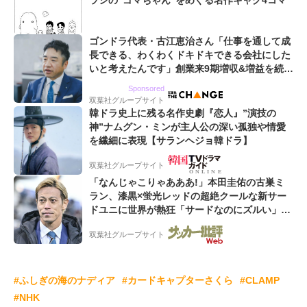
ラシの“ゴマちゃん”をめぐる名作ギャグ4コマ
ゴンドラ代表・古江恵治さん「仕事を通して成
長できる、わくわくドキドキできる会社にした
いと考えたんです」創業来9期増収&増益を続け
るWebマーケティング会社のアイデンティティ
Sponsored
双葉社グループサイト
韓ドラ史上に残る名作史劇『恋人』”演技の
神”ナムグン・ミンが主人公の深い孤独や情愛
を繊細に表現【サランヘジョ韓ドラ】
双葉社グループサイト
「なんじゃこりゃあああ!」本田圭佑の古巣ミ
ラン、漆黒×蛍光レッドの超絶クールな新サー
ドユニに世界が熱狂「サードなのにズルい」
「こりゃかっけえわ」
双葉社グループサイト
#ふしぎの海のナディア
#カードキャプターさくら
#CLAMP
#NHK