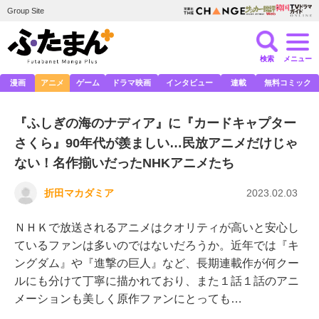
Group Site
検索
メニュー
漫画
アニメ
ゲーム
ドラマ映画
インタビュー
連載
無料コミック
『ふしぎの海のナディア』に『カードキャプター
さくら』90年代が羨ましい…民放アニメだけじゃ
ない！名作揃いだったNHKアニメたち
折田マカダミア
2023.02.03
ＮＨＫで放送されるアニメはクオリティが高いと安心し
ているファンは多いのではないだろうか。近年では『キ
ングダム』や『進撃の巨人』など、長期連載作が何クー
ルにも分けて丁寧に描かれており、また１話１話のアニ
メーションも美しく原作ファンにとっても…