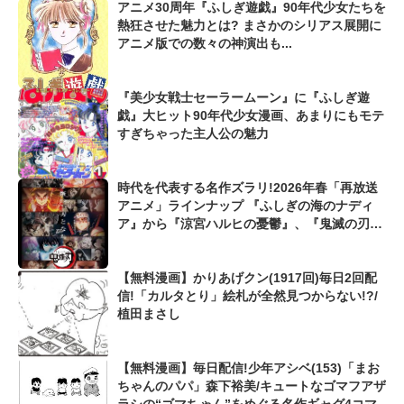
アニメ30周年『ふしぎ遊戯』90年代少女たちを
熱狂させた魅力とは? まさかのシリアス展開に
アニメ版での数々の神演出も...
『美少女戦士セーラームーン』に『ふしぎ遊
戯』大ヒット90年代少女漫画、あまりにもモテ
すぎちゃった主人公の魅力
時代を代表する名作ズラリ!2026年春「再放送
アニメ」ラインナップ 『ふしぎの海のナディ
ア』から『涼宮ハルヒの憂鬱』、『鬼滅の刃』
まで...
【無料漫画】かりあげクン(1917回)毎日2回配
信!「カルタとり」絵札が全然見つからない!?/
植田まさし
【無料漫画】毎日配信!少年アシベ(153)「まお
ちゃんのパパ」森下裕美/キュートなゴマフアザ