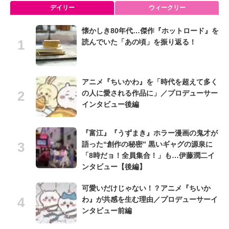
デイリー
ウィークリー
懐かしき80年代…傑作『ホットロード』を
読んでいた「あの頃」を振り返る！
アニメ『ちいかわ』を「時代を超えて多く
の人に愛される作品に」／プロデューサー
インタビュー後編
『富江』『うずまき』ホラー漫画の鬼才が
語った“創作の秘密” 黒いギャグの源泉に
「8時だョ！全員集合！」も…伊藤潤二イ
ンタビュー【後編】
可愛いだけじゃない！？アニメ『ちいか
わ』が共感を生む理由／プロデューサーイ
ンタビュー前編