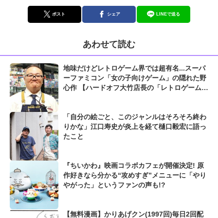
ポスト
シェア
LINEで送る
あわせて読む
地味だけどレトロゲーム界では超有名...スーパ
ーファミコン「女の子向けゲーム」の隠れた野
心作 【ハードオフ大竹店長の「レトロゲームち
ょっといい話」】
「自分の絵ごと、このジャンルはそろそろ終わ
りかな」江口寿史が炎上を経て樋口毅宏に語っ
たこと
『ちいかわ』映画コラボカフェが開催決定! 原
作好きなら分かる“攻めすぎ”メニューに「やり
やがった」というファンの声も!?
【無料漫画】かりあげクン(1997回)毎日2回配