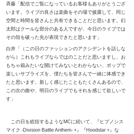
斉藤「配信でご覧になっているお客様もありがとうござ
います。ライブの良さは楽曲をその場で披露して、同じ
空間と時間を皆さんと共有できることだと思います。幻
太郎はクールな部分のある人ですが、今日のライブでは
その殻を破った先が表現できたと思います」
白井「（この日のファッションのアクシデントを話しな
がら）これもライブならではのことだと思いますし、お
もちゃ箱みたいな開けてみないとわからない、ポップで
楽しいサブライズを、僕たちを皆さんで一緒に体感でき
たと思います。新しく感じたこともたくさんあるので、
この次の曲や、明日のライブでもそれを感じて欲しいで
す」
この日を総括するようなMCに続いて、『ヒプノシス
マイク -Division Battle Anthem- +』『Hoodstar +』な