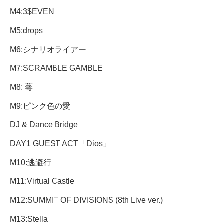
M4:3$EVEN
M5:drops
M6:シナリオライアー
M7:SCRAMBLE GAMBLE
M8: 蕚
M9:ピンク色の愛
DJ & Dance Bridge
DAY1 GUEST ACT「Dios」
M10:逃避行
M11:Virtual Castle
M12:SUMMIT OF DIVISIONS (8th Live ver.)
M13:Stella