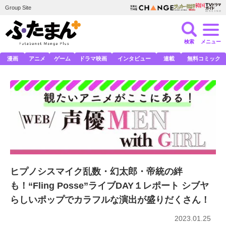
Group Site
検索
メニュー
漫画
アニメ
ゲーム
ドラマ映画
インタビュー
連載
無料コミック
ヒプノシスマイク乱数・幻太郎・帝統の絆
も！“Fling Posse”ライブDAY１レポート シブヤ
らしいポップでカラフルな演出が盛りだくさん！
2023.01.25