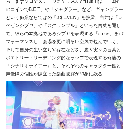
ら、まずソロでステージに切り込んだ野津山は、「3枚
のコインでB.E.T」や「ジャグラー」など、ギャンブラー
という職業ならではの『3＄EVEN』を披露。白井は「レ
ペゼンシブヤ」や「スクランブル」といった言葉を通し
て、彼らの本拠地であるシブヤを表現する『drops』をパ
フォーマンスし、会場を更に明るい空気で包んでいく。
そして自身の生い立ちや存在などを、虚々実々の言葉と
ポエトリー・リーディング的なラップで表現する斉藤の
『シナリオライアー』と、それぞれのキャラクター性と
声優陣の個性が際立った楽曲披露が印象に残る。