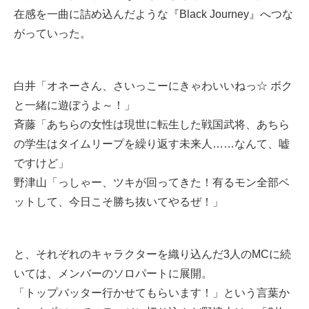
在感を一曲に詰め込んだような『Black Journey』へつな
がっていった。
白井「オネーさん、さいっこーにきゃわいいねっ☆ ボク
と一緒に遊ぼうよ～！」
斉藤「あちらの女性は現世に転生した戦国武将、あちら
の学生はタイムリープを繰り返す未来人……なんて、嘘
ですけど」
野津山「っしゃー、ツキが回ってきた！有るモン全部ベ
ットして、今日こそ勝ち抜いてやるぜ！」
と、それぞれのキャラクターを織り込んだ3人のMCに続
いては、メンバーのソロパートに展開。
「トップバッター行かせてもらいます！」という言葉か