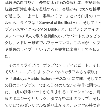
乱数役の白井悠介、夢野幻太郎役の斉藤壮馬、有栖川帝
統役の野津山幸宏が登場すると、会場からは大きな拍手
が起こる。「よーし！群馬いくぞ！」という白井のコー
ルから、ライブは『Survival of the Illest +』、そして『ヒ
プノシスマイク -Glory or Dust-』と、ヒプノシスマイク
メンバーの18人で歌う全員曲のシブヤパートのみをピッ
クし、メドレー形式でパフォーマンス。この日が「シブ
ヤ単独のライブ」ということを観客に楽曲としても伝え
た。
そのままライブは、ポップなメロディとビート、そし
て3人のユニゾンによってシブヤのカラフルさを表現す
る『Shibuya Marble Texture –PCCS-』に展開。そしてこ
の日のライブゲストであるDiosのたなかが制作に関わっ
た、白井の独唱パートから生まれるエモーションと、斉
藤のポエジーなリリック、タフな野津山のラップ、そし
てサビでのダンサブルな盛り上がりと、シブヤの持つ存