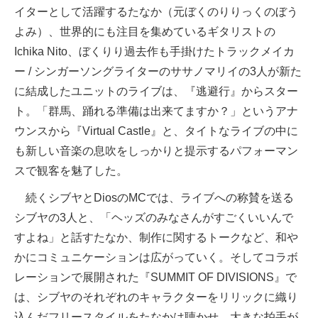
イターとして活躍するたなか（元ぼくのりりっくのぼう
よみ）、世界的にも注目を集めているギタリストの
Ichika Nito、ぼくりり過去作も手掛けたトラックメイカ
ー / シンガーソングライターのササノマリイの3人が新た
に結成したユニットのライブは、『逃避行』からスター
ト。「群馬、踊れる準備は出来てますか？」というアナ
ウンスから『Virtual Castle』と、タイトなライブの中に
も新しい音楽の息吹をしっかりと提示するパフォーマン
スで観客を魅了した。
続くシブヤとDiosのMCでは、ライブへの称賛を送る
シブヤの3人と、「ヘッズのみなさんがすごくいいんで
すよね」と話すたなか、制作に関するトークなど、和や
かにコミュニケーションは広がっていく。そしてコラボ
レーションで展開された『SUMMIT OF DIVISIONS』で
は、シブヤのそれぞれのキャラクターをリリックに織り
込んだフリースタイルをたなかは聴かせ、大きな拍手が