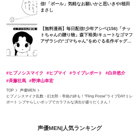
信!「ボール」気軽なお願いかと思いきや/植田
まさし
【無料漫画】毎日配信!少年アシベ(156)「チッ
トちゃんの贈り物」森下裕美/キュートなゴマフ
アザラシの“ゴマちゃん”をめぐる名作ギャグ4
コマ
#ヒプノシスマイク
#ヒプマイ
#ライブレポート
#白井悠介
#斉藤壮馬
#野津山幸宏
TOP
声優MEN
ヒプノシスマイク乱数・幻太郎・帝統の絆も！“Fling Posse”ライブDAY１レ
ポート シブヤらしいポップでカラフルな演出が盛りだくさん！
声優MEN
|
人気ランキング