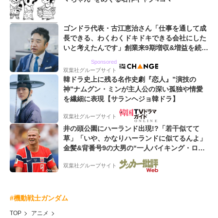
ゴンドラ代表・古江恵治さん「仕事を通して成
長できる、わくわくドキドキできる会社にした
いと考えたんです」創業来9期増収&増益を続け
るWebマーケティング会社のアイデンティティ
Sponsored
双葉社グループサイト
韓ドラ史上に残る名作史劇『恋人』”演技の
神”ナムグン・ミンが主人公の深い孤独や情愛
を繊細に表現【サランヘジョ韓ドラ】
双葉社グループサイト
井の頭公園にハーランド出現!?「若干似てて
草」「いや、かなりハーランドに似てるんよ」
金髪&背番号9の大男の“一人バイキング・ロ
ー”映像が話題!「元気をもらった」
双葉社グループサイト
#機動戦士ガンダム
TOP
アニメ