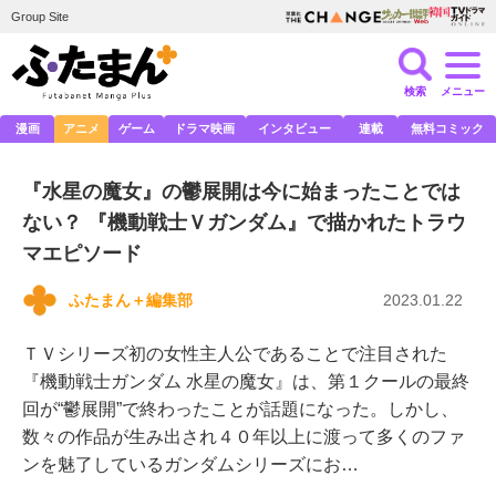
Group Site
検索
メニュー
漫画
アニメ
ゲーム
ドラマ映画
インタビュー
連載
無料コミック
『水星の魔女』の鬱展開は今に始まったことでは
ない？ 『機動戦士Ｖガンダム』で描かれたトラウ
マエピソード
ふたまん＋編集部
2023.01.22
ＴＶシリーズ初の女性主人公であることで注目された
『機動戦士ガンダム 水星の魔女』は、第１クールの最終
回が“鬱展開”で終わったことが話題になった。しかし、
数々の作品が生み出され４０年以上に渡って多くのファ
ンを魅了しているガンダムシリーズにお…