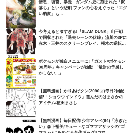
憎悪、復讐、暴走...ガンダム史に刻まれた「闇
落ち」という悲劇 ファンの心をえぐった「エグ
い豹変」も...
今考えると凄すぎる!『SLAM DUNK』山王戦
で回収された「過去シーンの伏線」流川の3Pに
赤木・三井のスクリーンプレイ、桜木の逆転シ
ュートも...
ポケモンが独自メニューに!「ガスト×ポケモン
30周年」キャンペーンが始動 「散財の予感し
かしない...」
【無料漫画】かりあげクン(2090回)毎日2回配
信!「ショウウインドウ」選んだのはまさかの
アイテム/植田まさし
【無料漫画】毎日配信!少年アシベ(64)「泳ぎた
い」森下裕美/キュートなゴマフアザラシの“ゴ
マちゃん”をめぐる名作ギャグ4コマ