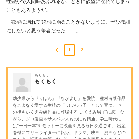
性豊かで人間味あふれるが、ときに欲望に溺れてしまう
こともあるようだ。
欲望に溺れて窮地に陥ることがないように、ぜひ教訓
にしたいと思う筆者だった……。
1
2
もくもく
もくもく
幼少期から『りぼん』『なかよし』を愛読。種村有菜作品
をこよなく愛する生粋の「りぼんっ子」として育つ。 そ
の後もいくえみ綾作品に登場する"いくえみ男子"に恋しな
がら、グロ漫画やサスペンスものにも精通。学生時代に
は"一日一本"をモットーに映画を見る毎日を過ごす。 出産
を機にフリーライターに転身。ドラマ、映画、漫画などの