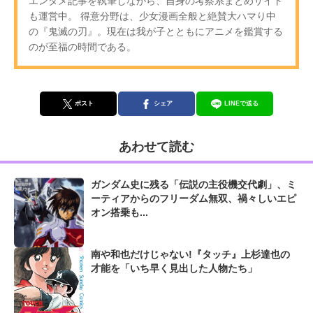
エンタメ記事を執筆しながら、自身の考察系まとめサイト
も運営中。 得意分野は、少女漫画全般と絶賛大ハマり中
の『鬼滅の刃』。現在は我が子とともにアニメを鑑賞する
のが至福の時間である。
ポスト
シェア
LINEで送る
あわせて読む
ガンダム史に残る「伝説の主役機交代劇」、ミ
ーティアからのフリーダム無双、禍々しいエピ
オン搭乗も...
南や和也だけじゃない!『タッチ』上杉達也の
才能を「いち早く見出した人物たち」