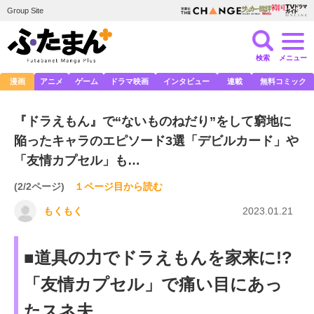
Group Site
検索
メニュー
漫画
アニメ
ゲーム
ドラマ映画
インタビュー
連載
無料コミック
『ドラえもん』で“ないものねだり”をして窮地に
陥ったキャラのエピソード3選「デビルカード」や
「友情カプセル」も…
(2/2ページ)
１ページ目から読む
もくもく
2023.01.21
■道具の力でドラえもんを家来に!?
「友情カプセル」で痛い目にあっ
たスネ夫