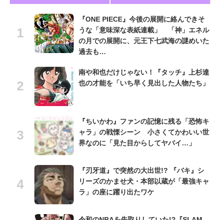
『ONE PIECE』今後の展開に絡んできそ
うな「意味深な表紙連載」 「神」エネル
の月での展開に、元王下七武海の謎めいた
過去も…
南や和也だけじゃない！『タッチ』上杉達
也の才能を「いち早く見出した人物たち」
『ちいかわ』ファンの記憶に残る「恐怖キ
ャラ」の戦慄シーン 小さくてかわいい世
界なのに「見た目からしてヤバイ…」
『刃牙道』で突然の大出世!? 『バキ』シ
リーズのかませ犬・本部以蔵が「最強キャ
ラ」の座に躍り出たワケ
令和のNBAを先取りしていた!?『SLAM