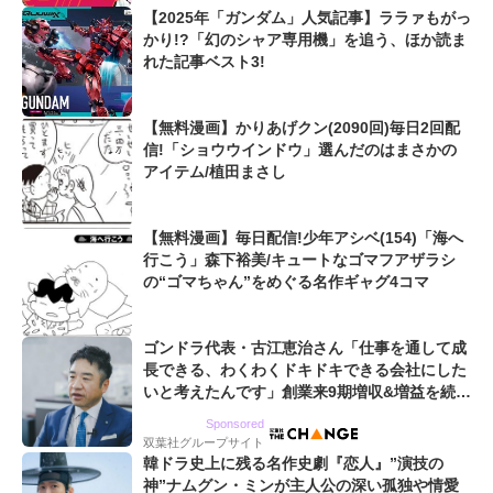
【2025年「ガンダム」人気記事】ララァもがっ
かり!?「幻のシャア専用機」を追う、ほか読ま
れた記事ベスト3!
【無料漫画】かりあげクン(2090回)毎日2回配
信!「ショウウインドウ」選んだのはまさかの
アイテム/植田まさし
【無料漫画】毎日配信!少年アシベ(154)「海へ
行こう」森下裕美/キュートなゴマフアザラシ
の“ゴマちゃん”をめぐる名作ギャグ4コマ
ゴンドラ代表・古江恵治さん「仕事を通して成
長できる、わくわくドキドキできる会社にした
いと考えたんです」創業来9期増収&増益を続け
るWebマーケティング会社のアイデンティティ
Sponsored
双葉社グループサイト
韓ドラ史上に残る名作史劇『恋人』”演技の
神”ナムグン・ミンが主人公の深い孤独や情愛