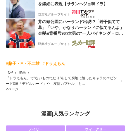
を繊細に表現【サランヘジョ韓ドラ】
双葉社グループサイト
井の頭公園にハーランド出現!?「若干似てて
草」「いや、かなりハーランドに似てるんよ」
金髪&背番号9の大男の“一人バイキング・ロ
ー”映像が話題!「元気をもらった」
双葉社グループサイト
#藤子・F・不二雄
#ドラえもん
TOP
漫画
『ドラえもん』で“ないものねだり”をして窮地に陥ったキャラのエピソ
ード3選「デビルカード」や「友情カプセル」も…
2ページ
漫画
|
人気ランキング
デイリー
ウィークリー