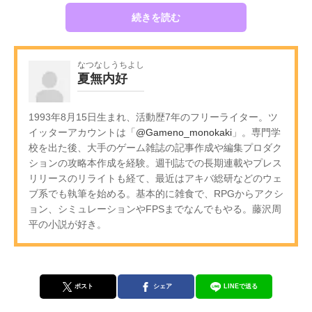
続きを読む
なつなしうちよし
夏無内好
1993年8月15日生まれ、活動歴7年のフリーライター。ツ
イッターアカウントは「
@Gameno_monokaki
」。専門学
校を出た後、大手のゲーム雑誌の記事作成や編集プロダク
ションの攻略本作成を経験。週刊誌での長期連載やプレス
リリースのリライトも経て、最近はアキバ総研などのウェ
ブ系でも執筆を始める。基本的に雑食で、RPGからアクシ
ョン、シミュレーションやFPSまでなんでもやる。藤沢周
平の小説が好き。
ポスト
シェア
LINEで送る