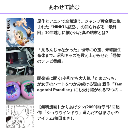
あわせて読む
原作とアニメで全然違う...ジャンプ黄金期に生
まれた『NINKU-忍空-』の知られざる「最終
回」10年越しに描かれた真の結末とは?
「見るんじゃなかった」怪奇に心霊、未確認生
命体まで...昭和キッズを震え上がらせた「恐怖
のテレビ番組」
開発者に聞く!令和でも大人気『たまごっち』
が女子のハートをつかみ続ける理由 新作『Tam
agotchi Paradise』にも受け継がれる“2つの伝
統”
【無料漫画】かりあげクン(2090回)毎日2回配
信!「ショウウインドウ」選んだのはまさかの
アイテム/植田まさし