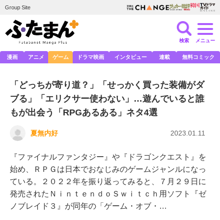
Group Site
検索
メニュー
漫画
アニメ
ゲーム
ドラマ映画
インタビュー
連載
無料コミック
「どっちが寄り道？」「せっかく買った装備がダ
ブる」「エリクサー使わない」…遊んでいると誰
もが出会う「RPGあるある」ネタ4選
夏無内好
2023.01.11
『ファイナルファンタジー』や『ドラゴンクエスト』を
始め、ＲＰＧは日本でおなじみのゲームジャンルになっ
ている。２０２２年を振り返ってみると、７月２９日に
発売されたＮｉｎｔｅｎｄｏＳｗｉｔｃｈ用ソフト『ゼ
ノブレイド３』が同年の「ゲーム・オブ・…