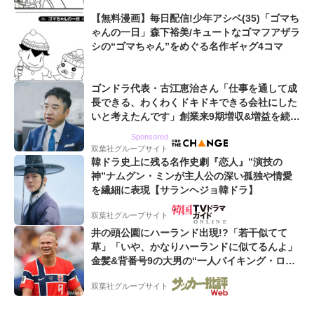
【無料漫画】毎日配信!少年アシベ(35)「ゴマち
ゃんの一日」森下裕美/キュートなゴマフアザラ
シの“ゴマちゃん”をめぐる名作ギャグ4コマ
ゴンドラ代表・古江恵治さん「仕事を通して成
長できる、わくわくドキドキできる会社にした
いと考えたんです」創業来9期増収&増益を続け
るWebマーケティング会社のアイデンティティ
Sponsored
双葉社グループサイト
韓ドラ史上に残る名作史劇『恋人』”演技の
神”ナムグン・ミンが主人公の深い孤独や情愛
を繊細に表現【サランヘジョ韓ドラ】
双葉社グループサイト
井の頭公園にハーランド出現!?「若干似てて
草」「いや、かなりハーランドに似てるんよ」
金髪&背番号9の大男の“一人バイキング・ロ
ー”映像が話題!「元気をもらった」
双葉社グループサイト