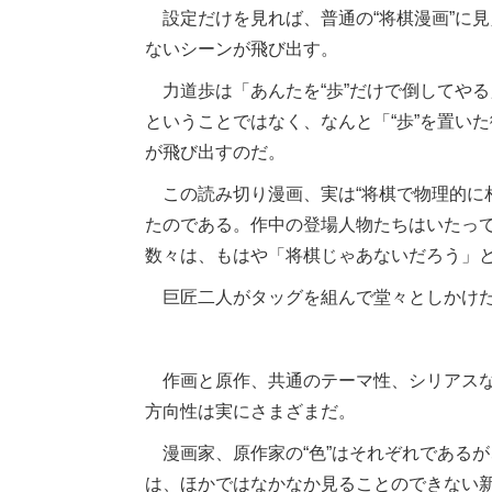
設定だけを見れば、普通の“将棋漫画”に
ないシーンが飛び出す。
力道歩は「あんたを“歩”だけで倒してや
ということではなく、なんと「“歩”を置い
が飛び出すのだ。
この読み切り漫画、実は“将棋で物理的に
たのである。作中の登場人物たちはいたって
数々は、もはや「将棋じゃあないだろう」
巨匠二人がタッグを組んで堂々としかけた
作画と原作、共通のテーマ性、シリアスな
方向性は実にさまざまだ。
漫画家、原作家の“色”はそれぞれである
は、ほかではなかなか見ることのできない