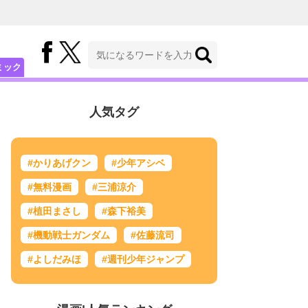
ミック
人気タグ
#かりあげクン
#少年アシベ
#無料漫画
#三浦涼介
#植田まさし
#森下裕美
#機動戦士ガンダム
#佐藤流司
#よしだみほ
#週刊少年ジャンプ