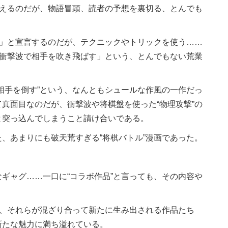
見えるのだが、物語冒頭、読者の予想を裏切る、とんでも
る」と宣言するのだが、テクニックやトリックを使う……
た衝撃波で相手を吹き飛ばす」という、とんでもない荒業
相手を倒す”という、なんともシュールな作風の一作だっ
真面目なのだが、衝撃波や将棋盤を使った“物理攻撃”の
と突っ込んでしまうこと請け合いである。
、あまりにも破天荒すぎる“将棋バトル”漫画であった。
ギャグ……一口に“コラボ作品”と言っても、その内容や
が、それらが混ざり合って新たに生み出される作品たち
新たな魅力に満ち溢れている。