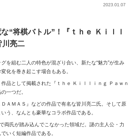
2023.01.07
な“将棋バトル”！『ｔｈｅ Ｋｉｌｌ
皆川亮二
グを組む二人の特色が混ざり合い、新たな“魅力”が生み
学変化を巻き起こす場合もある。
作品として掲載された『ｔｈｅ Ｋｉｌｌｉｎｇ Ｐａｗｎ
品の一つだ。
ＤＡＭＡＳ』などの作品で有名な皆川亮二氏。そして原
という、なんとも豪華なコラボ作品である。
まで両氏が踏み込んでこなかった領域だ。謎の主人公・力
んでいく短編作品である。