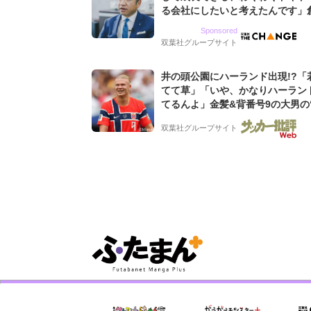
る会社にしたいと考えたんです」
9期増収&増益を続けるWebマー
Sponsored
グ会社のアイデンティティ
双葉社グループサイト
井の頭公園にハーランド出現!?「
てて草」「いや、かなりハーラン
てるんよ」金髪&背番号9の大男の
バイキング・ロー”映像が話題!「
双葉社グループサイト
もらった」