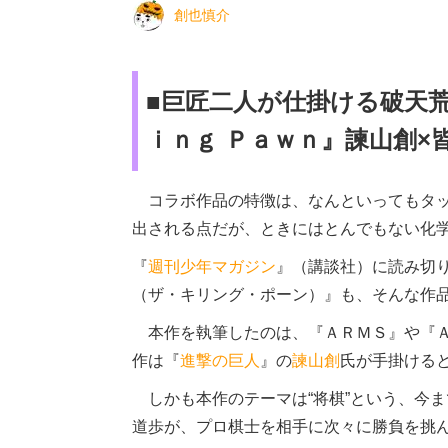
創也慎介
■巨匠二人が仕掛ける破天荒
ｉｎｇ Ｐａｗｎ』諫山創×
コラボ作品の特徴は、なんといってもタッ
出される点だが、ときにはとんでもない化
『
週刊少年マガジン
』（講談社）に読み切り
（ザ・キリング・ポーン）』も、そんな作
本作を執筆したのは、『ＡＲＭＳ』や『Ａ
作は『
進撃の巨人
』の
諫山創
氏が手掛ける
しかも本作のテーマは“将棋”という、今
道歩が、プロ棋士を相手に次々に勝負を挑