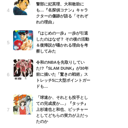
警部に妃英理、大和敢助に
南
も…『名探偵コナン』キャラ
ッ
クターの傷跡が語る「それぞ
ち
れの理由」
『はじめの一歩』一歩が引退
『
したのはなぜ？ その後の活動
残
＆復帰説が囁かれる理由を考
ー
察してみた
な
イ
令和のNBAを先取りしてい
た!?『SLAM DUNK』が30年
ア
前に描いた「驚きの戦術」ス
ー
トレッチ5に大型ポイントガー
場
ドも…
ァ
「球速か、それとも投手とし
努
ての完成度か…」『タッチ』
ジ
上杉達也と和也、ピッチャー
鬼
としてどちらの実力が上だっ
の
たのか
怖