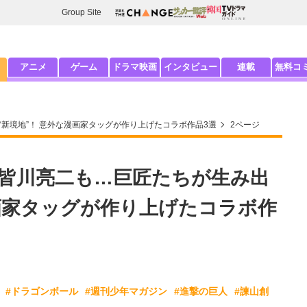
Group Site
アニメ
ゲーム
ドラマ映画
インタビュー
連載
無料コ
新境地”！ 意外な漫画家タッグが作り上げたコラボ作品3選
2ページ
×皆川亮二も…巨匠たちが生み出
漫画家タッグが作り上げたコラボ作
#ドラゴンボール
#週刊少年マガジン
#進撃の巨人
#諫山創