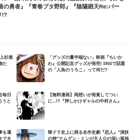
盾の勇者』『青春ブタ野郎』『陰陽廻天Re:バー
!?
』上杉達
「グッズの量半端ない」映画『ちいか
物た
わ』公開記念グッズが発売! SNSで話題
の「人魚のうろこ」って何だ?
)毎日
【無料漫画】両想いが発覚してつい
ろうと
に...!?『押しかけギャルの中村さん』
事を通
韓ドラ史上に残る名作史劇『恋人』”演技
キでき
の神”ナムグン・ミンが主人公の深い孤独