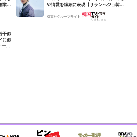
創業来
や情愛を繊細に表現【サランヘジョ韓ド
ケティン
ラ】
双葉社グループサイト
若干似
ドに似
“一人
元気を