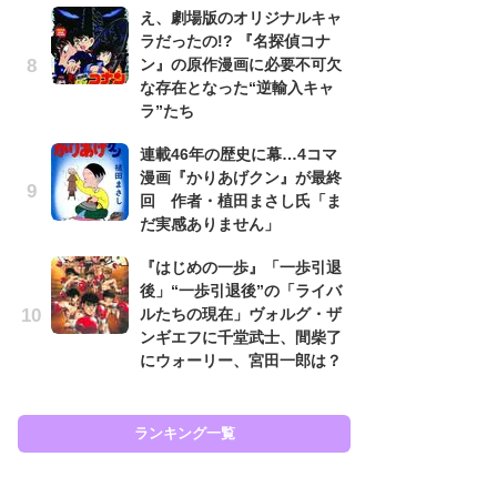
え、劇場版のオリジナルキャ
代
ラだったの!? 『名探偵コナ
加
ン』の原作漫画に必要不可欠
思
な存在となった“逆輸入キャ
「
ラ”たち
て
連載46年の歴史に幕…4コマ
上
漫画『かりあげクン』が最終
と
回 作者・植田まさし氏「ま
た
だ実感ありません」
原
『はじめの一歩』「一歩引退
闘
後」“一歩引退後”の「ライバ
ア
ルたちの現在」ヴォルグ・ザ
の
ンギエフに千堂武士、間柴了
にウォーリー、宮田一郎は？
ラン
ランキング一覧