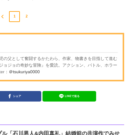
1
2
児の父として奮闘するかたわら、作家、物書きを目指して進む
ジョジョの奇妙な冒険』を愛読。アクション、バトル、ホラー
er：
＠tsukuriya0000
シェア
LINEで送る
プル「石川界人&内田真礼」結婚前の共演作でみせ