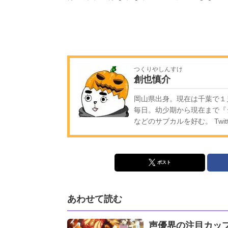
つくりやしんすけ
創也慎介
岡山県出身。現在は千葉で１
毎日。幼少期から現在まで『
などのサブカルを好む。 Twitt
ポスト
あわせて読む
声優界の注目カッ