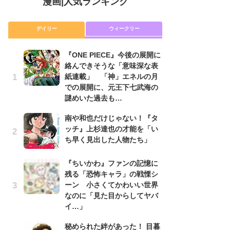
漫画
|
人気ランキング
デイリー
ウィークリー
『ONE PIECE』今後の展開に
舞
絡んできそうな「意味深な表
編
紙連載」 「神」エネルの月
禁
での展開に、元王下七武海の
「
謎めいた過去も…
連
南や和也だけじゃない！『タ
『O
ッチ』上杉達也の才能を「い
絡
ち早く見出した人物たち」
紙
で
謎
『ちいかわ』ファンの記憶に
残る「恐怖キャラ」の戦慄シ
令
ーン 小さくてかわいい世界
た!
なのに「見た目からしてヤバ
前
イ…」
ト
ド
秘められた絆があった！ 目暮