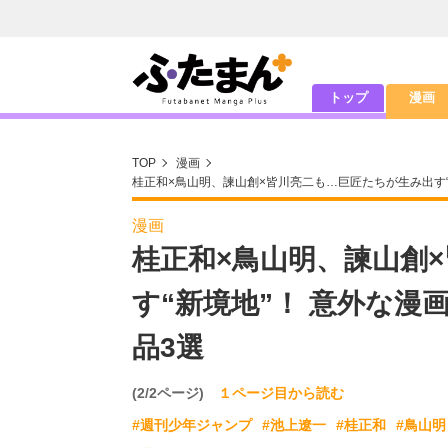
トップ
漫画
TOP
漫画
桂正和×鳥山明、諫山創×皆川亮二も…巨匠たちが生み出す“
漫画
桂正和×鳥山明、諫山創
す“新境地”！ 意外な
品3選
(2/2ページ)
１ページ目から読む
#週刊少年ジャンプ
#池上遼一
#桂正和
#鳥山明