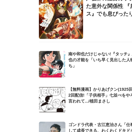
た意外な関係性 『
ス』でも息ぴったり
南や和也だけじゃない!『タッチ
也の才能を「いち早く見出した人
ち」
【無料漫画】かりあげクン(1925回
2回配信!「子供相手」七並べをや
言われて.../植田まさし
ゴンドラ代表・古江恵治さん「仕
して成長できる、わくわくドキド