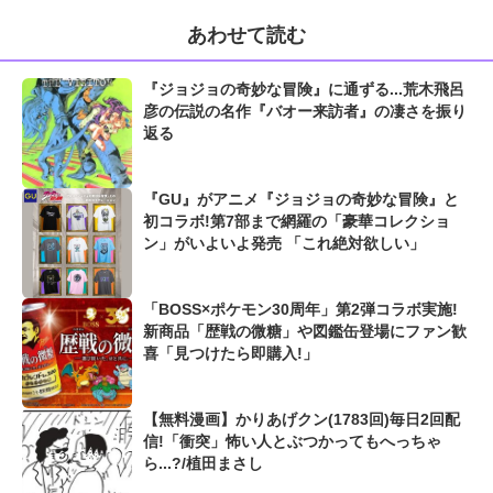
あわせて読む
『ジョジョの奇妙な冒険』に通ずる...荒木飛呂
彦の伝説の名作『バオー来訪者』の凄さを振り
返る
『GU』がアニメ『ジョジョの奇妙な冒険』と
初コラボ!第7部まで網羅の「豪華コレクショ
ン」がいよいよ発売 「これ絶対欲しい」
「BOSS×ポケモン30周年」第2弾コラボ実施!
新商品「歴戦の微糖」や図鑑缶登場にファン歓
喜「見つけたら即購入!」
【無料漫画】かりあげクン(1783回)毎日2回配
信!「衝突」怖い人とぶつかってもへっちゃ
ら...?/植田まさし