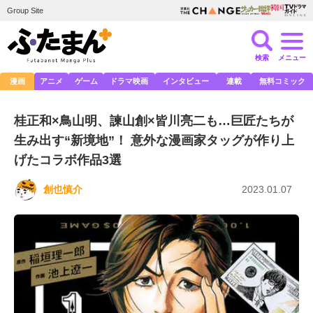
Group Site
検索
メニュー
漫画
アニメ
ゲーム
ドラマ映画
インタビュー
連載
無料コミック
桂正和×鳥山明、諫山創×皆川亮二も…巨匠たちが
生み出す“新境地”！ 意外な漫画家タッグが作り上
げたコラボ作品3選
創也慎介
2023.01.07