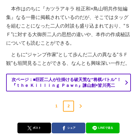
本作はのちに『カツラアキラ 桂正和×鳥山明共作短編
集』なる一冊に掲載されているのだが、そこではタッグ
を組むことになった二人の対談も盛り込まれており、“Ｓ
Ｆ”に対する大御所二人の思想の違いや、本作の作成秘話
についても読むことができる。
ともに“ジャンプ作家”として歩んだ二人の異なる“ＳＦ
観”も垣間見ることができる、なんとも興味深い一作だ。
次ページ：■巨匠二人が仕掛ける破天荒な“将棋バトル”！
『ｔｈｅ Ｋｉｌｌｉｎｇ Ｐａｗｎ』諫山創×皆川亮二
1
2
ポスト
シェア
LINEで送る