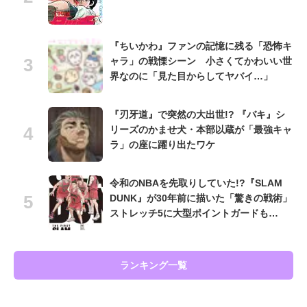
『ちいかわ』ファンの記憶に残る「恐怖キ
ャラ」の戦慄シーン 小さくてかわいい世
界なのに「見た目からしてヤバイ…」
『刃牙道』で突然の大出世!? 『バキ』シ
リーズのかませ犬・本部以蔵が「最強キャ
ラ」の座に躍り出たワケ
令和のNBAを先取りしていた!?『SLAM
DUNK』が30年前に描いた「驚きの戦術」
ストレッチ5に大型ポイントガードも…
ランキング一覧