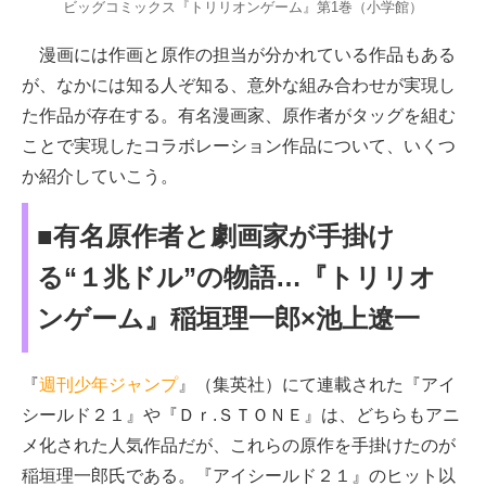
ビッグコミックス『トリリオンゲーム』第1巻（小学館）
漫画には作画と原作の担当が分かれている作品もある
が、なかには知る人ぞ知る、意外な組み合わせが実現し
た作品が存在する。有名漫画家、原作者がタッグを組む
ことで実現したコラボレーション作品について、いくつ
か紹介していこう。
■有名原作者と劇画家が手掛け
る“１兆ドル”の物語…『トリリオ
ンゲーム』稲垣理一郎×池上遼一
『
週刊少年ジャンプ
』（集英社）にて連載された『アイ
シールド２１』や『Ｄｒ.ＳＴＯＮＥ』は、どちらもアニ
メ化された人気作品だが、これらの原作を手掛けたのが
稲垣理一郎氏である。『アイシールド２１』のヒット以