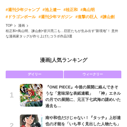
#週刊少年ジャンプ
#池上遼一
#桂正和
#鳥山明
#ドラゴンボール
#週刊少年マガジン
#進撃の巨人
#諫山創
TOP
漫画
桂正和×鳥山明、諫山創×皆川亮二も…巨匠たちが生み出す“新境地”！ 意外
な漫画家タッグが作り上げたコラボ作品3選
漫画
|
人気ランキング
デイリー
ウィークリー
『ONE PIECE』今後の展開に絡んできそ
うな「意味深な表紙連載」 「神」エネル
の月での展開に、元王下七武海の謎めいた
過去も…
南や和也だけじゃない！『タッチ』上杉達
也の才能を「いち早く見出した人物たち」