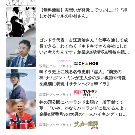
【無料漫画】両想いが発覚してついに...!?『押
しかけギャルの中村さん』
ゴンドラ代表・古江恵治さん「仕事を通して成
長できる、わくわくドキドキできる会社にした
いと考えたんです」創業来9期増収&増益を続け
るWebマーケティング会社のアイデンティティ
Sponsored
双葉社グループサイト
韓ドラ史上に残る名作史劇『恋人』”演技の
神”ナムグン・ミンが主人公の深い孤独や情愛
を繊細に表現【サランヘジョ韓ドラ】
双葉社グループサイト
井の頭公園にハーランド出現!?「若干似てて
草」「いや、かなりハーランドに似てるんよ」
金髪&背番号9の大男の“一人バイキング・ロ
ー”映像が話題!「元気をもらった」
双葉社グループサイト