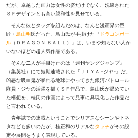
だが、卓越した画力は女性の姿だけでなく、洗練された
ＳＦデザインとも高い親和性を見せている。
そんな彼とタッグを組んだのは、なんと漫画界の巨
匠・
鳥山明
氏だった。鳥山氏が手掛けた『
ドラゴンボー
ル
（ＤＲＡＧＯＮ ＢＡＬＬ）』は、いまや知らない人が
いないほどの超人気作品である。
そんな二人が手掛けたのは『週刊ヤングジャンプ』
（集英社）にて短期連載された『ＪＩＹＡ ｰジヤｰ』だ。
凶悪な吸血鬼が暴れる地球にやってきた銀河パトロール
隊員・ジヤの活躍を描くＳＦ作品で、鳥山氏が温めてい
た構想を、桂氏の作画によって見事に具現化した作品だ
と言われている。
青年誌での連載ということでシリアスなシーンや下ネ
タなども多いのだが、桂正和のリアルな
タッチ
がその設
定や展開をうまく表現している。