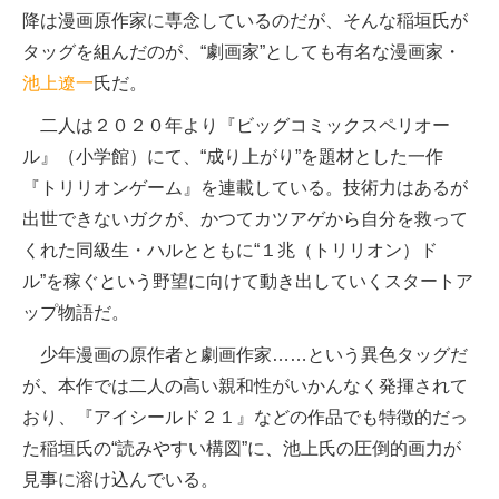
降は漫画原作家に専念しているのだが、そんな稲垣氏が
タッグを組んだのが、“劇画家”としても有名な漫画家・
池上遼一
氏だ。
二人は２０２０年より『ビッグコミックスペリオー
ル』（小学館）にて、“成り上がり”を題材とした一作
『トリリオンゲーム』を連載している。技術力はあるが
出世できないガクが、かつてカツアゲから自分を救って
くれた同級生・ハルとともに“１兆（トリリオン）ド
ル”を稼ぐという野望に向けて動き出していくスタートア
ップ物語だ。
少年漫画の原作者と劇画作家……という異色タッグだ
が、本作では二人の高い親和性がいかんなく発揮されて
おり、『アイシールド２１』などの作品でも特徴的だっ
た稲垣氏の“読みやすい構図”に、池上氏の圧倒的画力が
見事に溶け込んでいる。