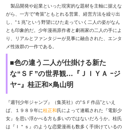
製品開発や起業といった現実的な題材を主軸に据えな
がら、一方で“奇策”ともとれる営業、経営方法を繰り出
し、“１兆”という野望にひた走っていく二人の姿がなん
とも印象的だ。少年漫画原作者と劇画家の二人の手によ
り、リアルとファンタジーが見事に融合された、エンタ
メ性抜群の一作である。
■色の違う二人が仕掛ける新た
な“ＳＦ”の世界観…『ＪＩＹＡ ｰジ
ヤｰ』桂正和×鳥山明
『週刊少年ジャンプ』（集英社）の“ＳＦ作品”といえ
ば、１９８９年に
桂正和
氏によって連載された『電影少
女』を思い浮かべる方も多いのではないだろうか。桂氏
は『Ｉ＂ｓ』のような恋愛漫画も数多く手掛けているの