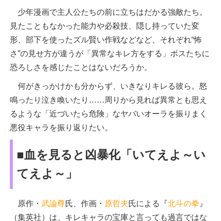
少年漫画で主人公たちの前に立ちはだかる強敵たち。
見たこともなかった能力や必殺技、隠し持っていた変
形、部下を使ったズル賢い作戦などなど、それぞれ“怖
さ”の見せ方が違うが「異常なキレ方をする」ボスたちに
恐ろしさを感じたことはないだろうか。
何がきっかけかも分からず、いきなりキレる彼ら。怒
鳴ったり泣き喚いたり……周りから見れば異常とも思え
るような「近づいたら危険」なヤバいオーラを振りまく
悪役キャラを振り返りたい。
■血を見ると凶暴化「いてえよ～い
てえよ～」
原作・
武論尊
氏、作画・
原哲夫
氏による『
北斗の拳
』
（集英社）は、キレキャラの宝庫と言っても過言ではな