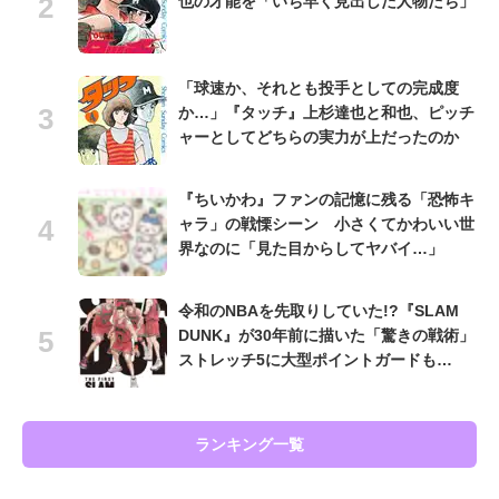
也の才能を「いち早く見出した人物たち」
「球速か、それとも投手としての完成度
か…」『タッチ』上杉達也と和也、ピッチ
ャーとしてどちらの実力が上だったのか
『ちいかわ』ファンの記憶に残る「恐怖キ
ャラ」の戦慄シーン 小さくてかわいい世
界なのに「見た目からしてヤバイ…」
令和のNBAを先取りしていた!?『SLAM
DUNK』が30年前に描いた「驚きの戦術」
ストレッチ5に大型ポイントガードも…
ランキング一覧