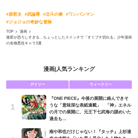
#原哲夫
#武論尊
#北斗の拳
#ワンパンマン
#ジョジョの奇妙な冒険
TOP
漫画
激変が恐ろしすぎる…ちょっとしたスイッチで「すぐブチ切れる」少年漫画
の名物悪役キャラ3選
漫画
|
人気ランキング
デイリー
ウィークリー
『ONE PIECE』今後の展開に絡んできそ
うな「意味深な表紙連載」 「神」エネル
の月での展開に、元王下七武海の謎めいた
過去も…
南や和也だけじゃない！『タッチ』上杉達