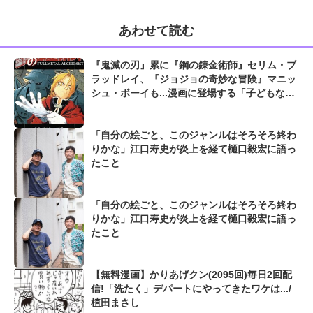
あわせて読む
『鬼滅の刃』累に『鋼の錬金術師』セリム・ブ
ラッドレイ、『ジョジョの奇妙な冒険』マニッ
シュ・ボーイも...漫画に登場する「子どもなの
に超凶悪だった敵キャラ」
「自分の絵ごと、このジャンルはそろそろ終わ
りかな」江口寿史が炎上を経て樋口毅宏に語っ
たこと
「自分の絵ごと、このジャンルはそろそろ終わ
りかな」江口寿史が炎上を経て樋口毅宏に語っ
たこと
【無料漫画】かりあげクン(2095回)毎日2回配
信!「洗たく」デパートにやってきたワケは.../
植田まさし