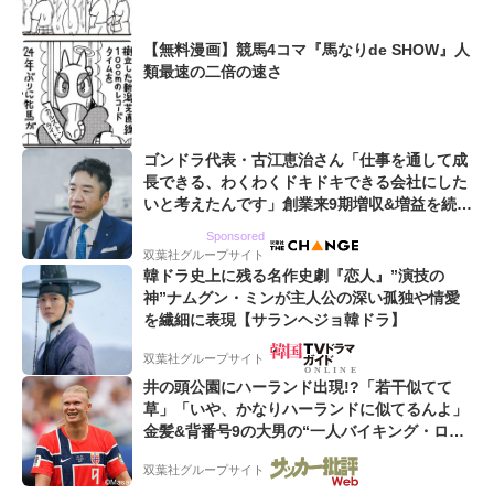
【無料漫画】競馬4コマ『馬なりde SHOW』人
類最速の二倍の速さ
ゴンドラ代表・古江恵治さん「仕事を通して成
長できる、わくわくドキドキできる会社にした
いと考えたんです」創業来9期増収&増益を続け
るWebマーケティング会社のアイデンティティ
Sponsored
双葉社グループサイト
韓ドラ史上に残る名作史劇『恋人』”演技の
神”ナムグン・ミンが主人公の深い孤独や情愛
を繊細に表現【サランヘジョ韓ドラ】
双葉社グループサイト
井の頭公園にハーランド出現!?「若干似てて
草」「いや、かなりハーランドに似てるんよ」
金髪&背番号9の大男の“一人バイキング・ロ
ー”映像が話題!「元気をもらった」
双葉社グループサイト