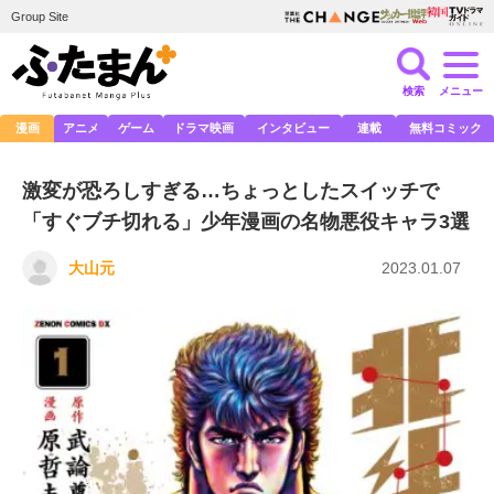
Group Site
検索
メニュー
漫画
アニメ
ゲーム
ドラマ映画
インタビュー
連載
無料コミック
激変が恐ろしすぎる…ちょっとしたスイッチで
「すぐブチ切れる」少年漫画の名物悪役キャラ3選
大山元
2023.01.07