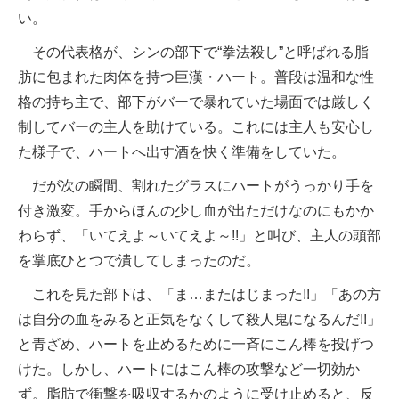
い。
その代表格が、シンの部下で“拳法殺し”と呼ばれる脂
肪に包まれた肉体を持つ巨漢・ハート。普段は温和な性
格の持ち主で、部下がバーで暴れていた場面では厳しく
制してバーの主人を助けている。これには主人も安心し
た様子で、ハートへ出す酒を快く準備をしていた。
だが次の瞬間、割れたグラスにハートがうっかり手を
付き激変。手からほんの少し血が出ただけなのにもかか
わらず、「いてえよ～いてえよ～!!」と叫び、主人の頭部
を掌底ひとつで潰してしまったのだ。
これを見た部下は、「ま…またはじまった!!」「あの方
は自分の血をみると正気をなくして殺人鬼になるんだ!!」
と青ざめ、ハートを止めるために一斉にこん棒を投げつ
けた。しかし、ハートにはこん棒の攻撃など一切効か
ず。脂肪で衝撃を吸収するかのように受け止めると、反