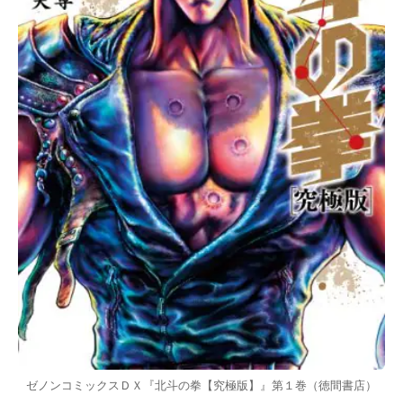
ゼノンコミックスＤＸ『北斗の拳【究極版】』第１巻（徳間書店）