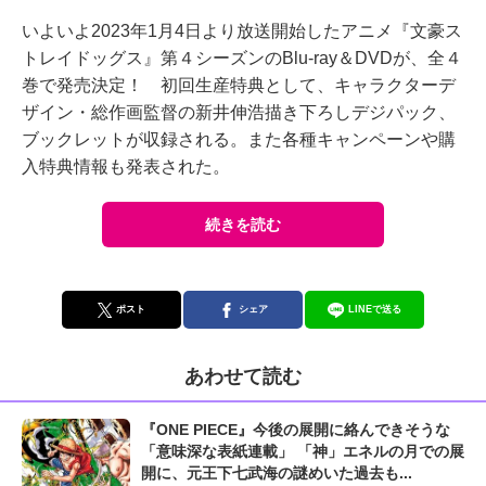
いよいよ2023年1月4日より放送開始したアニメ『文豪ス
トレイドッグス』第４シーズンのBlu-ray＆DVDが、全４
巻で発売決定！ 初回生産特典として、キャラクターデ
ザイン・総作画監督の新井伸浩描き下ろしデジパック、
ブックレットが収録される。また各種キャンペーンや購
入特典情報も発表された。
続きを読む
ポスト
シェア
LINEで送る
あわせて読む
『ONE PIECE』今後の展開に絡んできそうな
「意味深な表紙連載」 「神」エネルの月での展
開に、元王下七武海の謎めいた過去も...