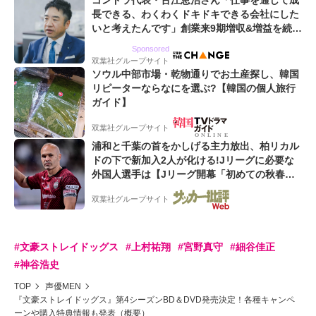
ゴンドラ代表・古江恵治さん「仕事を通して成
長できる、わくわくドキドキできる会社にした
いと考えたんです」創業来9期増収&増益を続け
るWebマーケティング会社のアイデンティティ
Sponsored
双葉社グループサイト
ソウル中部市場・乾物通りでお土産探し、韓国
リピーターならなにを選ぶ?【韓国の個人旅行
ガイド】
双葉社グループサイト
浦和と千葉の首をかしげる主力放出、柏リカル
ドの下で新加入2人が化ける!Jリーグに必要な
外国人選手は【Jリーグ開幕「初めての秋春
制」の大激論】(4)
双葉社グループサイト
#文豪ストレイドッグス
#上村祐翔
#宮野真守
#細谷佳正
#神谷浩史
TOP
声優MEN
『文豪ストレイドッグス』第4シーズンBD＆DVD発売決定！各種キャンペ
ーンや購入特典情報も発表（概要）