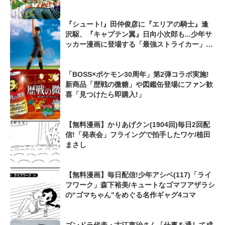
『シュート!』田仲俊彦に『エリアの騎士』逢
沢駆、『キャプテン翼』日向小次郎も...少年サ
ッカー漫画に登場する「最強ストライカー」を
考えてみた
「BOSS×ポケモン30周年」第2弾コラボ実施!
新商品「歴戦の微糖」や図鑑缶登場にファン歓
喜「見つけたら即購入!」
【無料漫画】かりあげクン(1904回)毎日2回配
信!「発表会」フライングで拍手したワケ/植田
まさし
【無料漫画】毎日配信!少年アシベ(117)「ライ
フワーク」森下裕美/キュートなゴマフアザラシ
の“ゴマちゃん”をめぐる名作ギャグ4コマ