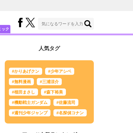
ミック
人気タグ
#かりあげクン
#少年アシベ
#無料漫画
#三浦涼介
#植田まさし
#森下裕美
#機動戦士ガンダム
#佐藤流司
#週刊少年ジャンプ
#名探偵コナン