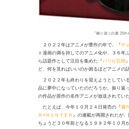
『幽☆遊☆白書 25th An
２０２２年はアニメが豊作の年で、『
チ
ト漫画の満を持してのアニメ化や、３６年
ら話題作として注目を集めた『
パリピ孔明
ど、何を見ればいいのか困るほどアニメの
２０２２年も終わりを迎えようとしている
品に夢中になっていたのだろうか。振り返
の作品が原作の名作アニメが放送されていた
たとえば、今年１０月２４日発売の『
週
Ｒ×ＨＵＮＴＥＲ
』の連載が再開されたが、
ちょうど３０年前となる１９９２年１０月