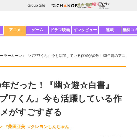
Group Site
アニメ
ゲーム
ドラマ映画
インタビュー
連載
無料コ
セーラームーン』『パプワくん』今も活躍している作家が多数！30年前のアニ
作の年だった！『幽☆遊☆白書』
プワくん』今も活躍している作
ニメがすごすぎる
ン
#柴田亜美
#クレヨンしんちゃん