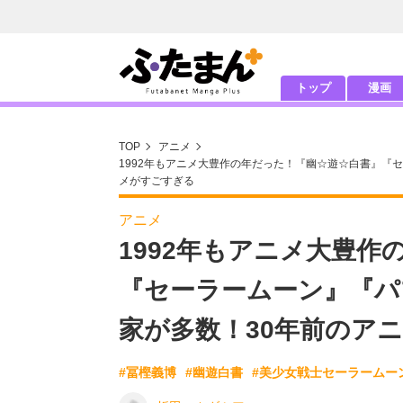
トップ
漫画
TOP
アニメ
1992年もアニメ大豊作の年だった！『幽☆遊☆白書』『
メがすごすぎる
アニメ
1992年もアニメ大豊
『セーラームーン』『パ
家が多数！30年前のア
#冨樫義博
#幽遊白書
#美少女戦士セーラームー