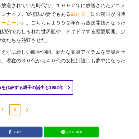
放送されていた時代で、１９９２年に放送されたアニメ
インナップ。冨樫氏の妻でもある
武内直子
氏の漫画が同時
ラームーン
』。こちらも１９９２年から放送開始となった
幻想的でおしゃれな世界観や、ドキドキする恋愛展開、少
少女たちを熱狂させた。
えずに新しい敵や仲間、新たな変身アイテムを登場させ
た。現在の３０代から４０代の女性は誰しも夢中になった
を代表する親子の誕生も1992年
1
2
シェア
LINEで送る