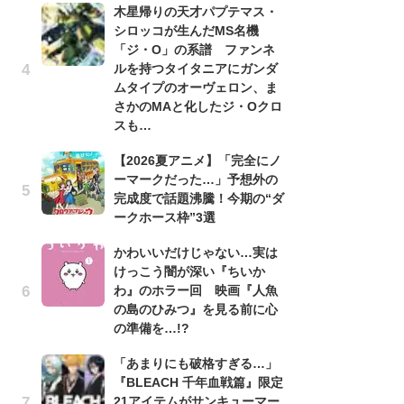
木星帰りの天才パプテマス・
シロッコが生んだMS名機
劇
「ジ・O」の系譜 ファンネ
け
ルを持つタイタニアにガンダ
「
ムタイプのオーヴェロン、ま
れ
さかのMAと化したジ・Oクロ
「
スも…
『
【2026夏アニメ】「完全にノ
2
ーマークだった…」予想外の
ト
完成度で話題沸騰！今期の“ダ
ッ
ークホース枠”3選
「
かわいいだけじゃない…実は
ン
けっこう闇が深い『ちいか
た
わ』のホラー回 映画『人魚
「
の島のひみつ』を見る前に心
ー
の準備を…!?
ガ
「あまりにも破格すぎる…」
ナ
『BLEACH 千年血戦篇』限定
社
21アイテムがサンキューマー
危