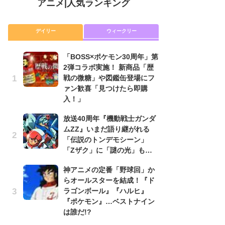
アニメ
|
人気ランキング
デイリー
ウィークリー
「BOSS×ポケモン30周年」第
放
2弾コラボ実施！ 新商品「歴
ム
戦の微糖」や図鑑缶登場にフ
「
ァン歓喜「見つけたら即購
「
入！」
木
放送40周年『機動戦士ガンダ
シ
ムZZ』いまだ語り継がれる
「
「伝説のトンデモシーン」
ル
「Zザク」に「謎の光」も…
ム
さ
神アニメの定番「野球回」か
ス
らオールスターを結成！『ド
ラゴンボール』『ハルヒ』
【
『ポケモン』…ベストナイン
ー
は誰だ!?
完
ー