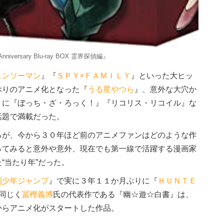
niversary Blu-ray BOX 霊界探偵編』
ェンソーマン
』『
ＳＰＹ×ＦＡＭＩＬＹ
』といった大ヒッ
ぶりのアニメ化となった『
うる星やつら
』、意外な大穴か
』に『ぼっち・ざ・ろっく！』『リコリス・リコイル』な
話題で満載だった。
が、今から３０年ほど前のアニメファンはどのような作
ってみると意外や意外、現在でも第一線で活躍する漫画家
“当たり年”だった。
刊少年ジャンプ
』で実に３年１１か月ぶりに『
ＨＵＮＴＥ
同じく
冨樫義博
氏の代表作である『幽☆遊☆白書』は、
からアニメ化がスタートした作品。