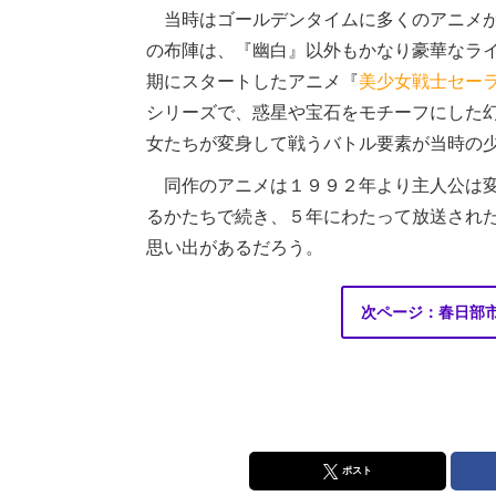
当時はゴールデンタイムに多くのアニメが
の布陣は、『幽白』以外もかなり豪華なラ
期にスタートしたアニメ『
美少女戦士セー
シリーズで、惑星や宝石をモチーフにした
女たちが変身して戦うバトル要素が当時の
同作のアニメは１９９２年より主人公は変
るかたちで続き、５年にわたって放送され
思い出があるだろう。
次ページ：春日部市
ポスト