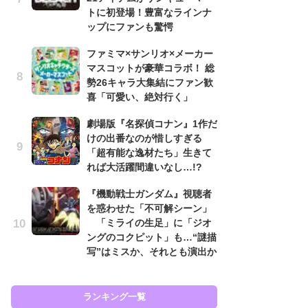
トに初登場！豊富なラインナ
も…
ップにファンも驚愕
「
ファミマ×サンリオ×メーカー
2
マスコットが豪華コラボ！ 総
戦
勢26キャラ大集結にファン歓
ァ
喜「可愛い、絶対行く」
入
劇場版『名探偵コナン』1作だ
『
けの出番なのが惜しすぎる
を
「超有能な逸材たち」生きて
「
れば大活躍間違いなし…!?
ン
写
『機動戦士ガンダム』視聴者
を惑わせた「不可解シーン」
『
「ミライの生足」に「ジオ
ェ
ングのコクピット」も…“謎描
載
写”はミスか、それとも演出か
喜
ランキング一覧
ラン