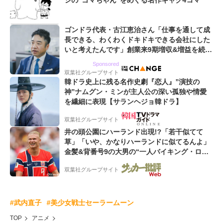
シの“ゴマちゃん”をめぐる名作ギャグ4コマ
ゴンドラ代表・古江恵治さん「仕事を通して成
長できる、わくわくドキドキできる会社にした
いと考えたんです」創業来9期増収&増益を続け
るWebマーケティング会社のアイデンティティ
Sponsored
双葉社グループサイト
韓ドラ史上に残る名作史劇『恋人』”演技の
神”ナムグン・ミンが主人公の深い孤独や情愛
を繊細に表現【サランヘジョ韓ドラ】
双葉社グループサイト
井の頭公園にハーランド出現!?「若干似てて
草」「いや、かなりハーランドに似てるんよ」
金髪&背番号9の大男の“一人バイキング・ロ
ー”映像が話題!「元気をもらった」
双葉社グループサイト
#武内直子
#美少女戦士セーラームーン
TOP
アニメ