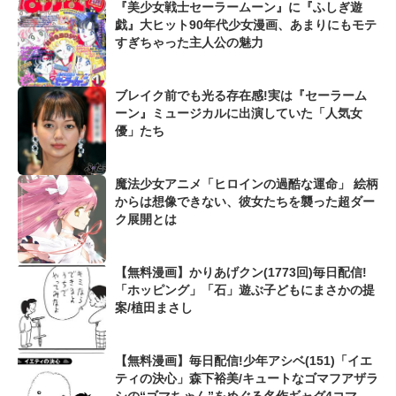
『美少女戦士セーラームーン』に『ふしぎ遊
戯』大ヒット90年代少女漫画、あまりにもモテ
すぎちゃった主人公の魅力
ブレイク前でも光る存在感!実は『セーラーム
ーン』ミュージカルに出演していた「人気女
優」たち
魔法少女アニメ「ヒロインの過酷な運命」 絵柄
からは想像できない、彼女たちを襲った超ダー
ク展開とは
【無料漫画】かりあげクン(1773回)毎日配信!
「ホッピング」「石」遊ぶ子どもにまさかの提
案/植田まさし
【無料漫画】毎日配信!少年アシベ(151)「イエ
ティの決心」森下裕美/キュートなゴマフアザラ