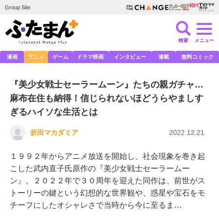
Group Site
検索
メニュー
漫画
アニメ
ゲーム
ドラマ映画
インタビュー
連載
無料コミック
『美少女戦士セーラームーン』たちの親ガチャ…
麻布在住も納得！信じられないほどうらやましす
ぎるハイソな生活とは
折田マカダミア
2022.12.21
１９９２年からアニメ放送を開始し、社会現象を巻き起
こした武内直子氏原作の『美少女戦士セーラームー
ン』。２０２２年で３０周年を迎えた同作は、前世がス
トーリーの鍵という幻想的な世界観や、惑星や宝石をモ
チーフにしたオシャレさで当時から今に至るま…