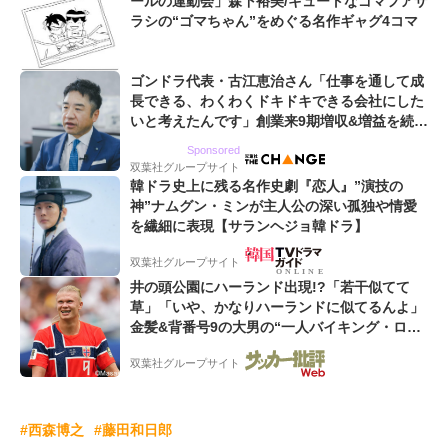
ールの運動会」森下裕美/キュートなゴマフアザ
ラシの“ゴマちゃん”をめぐる名作ギャグ4コマ
ゴンドラ代表・古江恵治さん「仕事を通して成
長できる、わくわくドキドキできる会社にした
いと考えたんです」創業来9期増収&増益を続け
るWebマーケティング会社のアイデンティティ
Sponsored
双葉社グループサイト
韓ドラ史上に残る名作史劇『恋人』”演技の
神”ナムグン・ミンが主人公の深い孤独や情愛
を繊細に表現【サランヘジョ韓ドラ】
双葉社グループサイト
井の頭公園にハーランド出現!?「若干似てて
草」「いや、かなりハーランドに似てるんよ」
金髪&背番号9の大男の“一人バイキング・ロ
ー”映像が話題!「元気をもらった」
双葉社グループサイト
#西森博之
#藤田和日郎