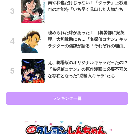
南や和也だけじゃない！『タッチ』上杉達
也の才能を「いち早く見出した人物たち」
秘められた絆があった！ 目暮警部に妃英
理、大和敢助にも…『名探偵コナン』キャ
ラクターの傷跡が語る「それぞれの理由」
え、劇場版のオリジナルキャラだったの!?
『名探偵コナン』の原作漫画に必要不可欠
な存在となった“逆輸入キャラ”たち
ランキング一覧