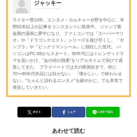
ジャッキー
ライター歴10年。エンタメ・カルチャー分野を中心に、年
間50本以上の記事をコンスタントに執筆中。 ジャンプ黄
金期の漫画に夢中になり、ファミコンでは『スーパーマリ
オ』や『ドラゴンクエスト』シリーズを遊び尽くし、『ガ
ンプラ』や『ビックリマンシール』に熱狂した世代。 パ
ソコンはPC-88からスタート。90年代にはトレンディドラ
マを追いかけ、"あの頃の熱量"をリアルタイムで浴びて成
長してきた。 プライベートでは大の映画好きで、特に
70〜90年代作品には目がない。 「懐かしい」で終わらせ
ない、"ちゃんと語れるエンタメ"を緩やかに、でも本気で
発信していきたい。
ポスト
シェア
LINEで送る
あわせて読む