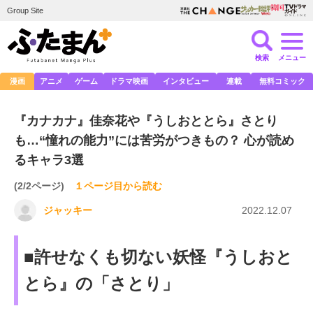
Group Site
検索
メニュー
漫画
アニメ
ゲーム
ドラマ映画
インタビュー
連載
無料コミック
『カナカナ』佳奈花や『うしおととら』さとり
も…“憧れの能力”には苦労がつきもの？ 心が読め
るキャラ3選
(2/2ページ)
１ページ目から読む
ジャッキー
2022.12.07
■許せなくも切ない妖怪『うしおと
とら』の「さとり」