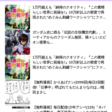
1万円超えも「納得のクオリティ」『この素晴
らしい世界に祝福を!』10万針以上の密度で再
現された“めぐみん刺繍ワークシャツ”にファン
も感動
ガンダム史に残る「伝説の主役機交代劇」、ミ
ーティアからのフリーダム無双、禍々しいエピ
オン搭乗も...
1万円超えも「納得のクオリティ」『この素晴
らしい世界に祝福を!』10万針以上の密度で再
現された“めぐみん刺繍ワークシャツ”にファン
も感動
【無料漫画】かりあげクン(2099回)毎日2回配
信!「仕事中」呼ばれてもだんまりなのは.../植
田まさし
【無料漫画】毎日配信!少年アシベ(125)「ネパ