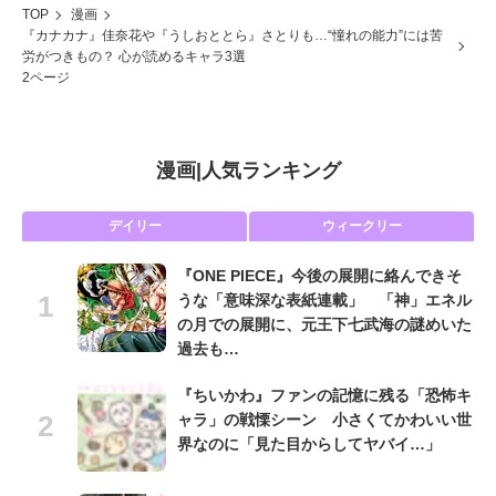
TOP
漫画
『カナカナ』佳奈花や『うしおととら』さとりも…“憧れの能力”には苦
労がつきもの？ 心が読めるキャラ3選
2ページ
漫画
|
人気ランキング
デイリー
ウィークリー
『ONE PIECE』今後の展開に絡んできそ
うな「意味深な表紙連載」 「神」エネル
の月での展開に、元王下七武海の謎めいた
過去も…
『ちいかわ』ファンの記憶に残る「恐怖キ
ャラ」の戦慄シーン 小さくてかわいい世
界なのに「見た目からしてヤバイ…」