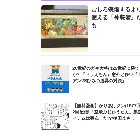
むしろ装備するより
使える「神装備」
も...
20世紀のガキ大将は22世紀に勝
か? 『ドラえもん』意外と多い「
アンVSひみつ道具の対決」
【無料漫画】かりあげクン(1977回
2回配信!「空飛ぶじゅうたん」架
イテムは実在した!?/植田まさし