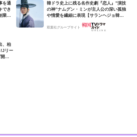
事を通
韓ドラ史上に残る名作史劇『恋人』”演技
キでき
の神”ナムグン・ミンが主人公の深い孤独
創業来
や情愛を繊細に表現【サランヘジョ韓ド
ケティン
ラ】
双葉社グループサイト
出、柏
!Jリー
グ開幕