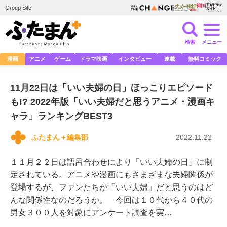
Group Site
検索
メニュー
漫画
アニメ
ゲーム
ドラマ映画
インタビュー
連載
無料コミック
11月22日は「いい夫婦の日」ほっこりエピソード
も!? 2022年版「いい夫婦だと思うアニメ・漫画キ
ャラ」ランキングBEST3
ふたまん＋編集部
2022.11.22
１１月２２日は語呂合わせにより「いい夫婦の日」に制
定されている。アニメや漫画にもさまざまな夫婦関係が
登場するが、ファンたちが「いい夫婦」だと思うのはど
んな関係性なのだろうか。 今回は１０代から４０代の
男女３００人を対象にアンケート調査を実…