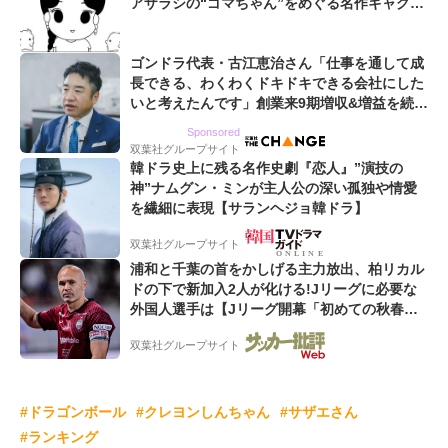
アザラシの“ゴマちゃん”をめぐる名作ギャグ4
コマ
ゴンドラ代表・古江恵治さん「仕事を通して成
長できる、わくわくドキドキできる会社にした
いと考えたんです」創業来9期増収&増益を続け
るWebマーケティング会社のアイデンティティ
Sponsored
双葉社グループサイト
韓ドラ史上に残る名作史劇『恋人』”演技の
神”ナムグン・ミンが主人公の深い孤独や情愛
を繊細に表現【サランヘジョ韓ドラ】
双葉社グループサイト
浦和と千葉の首をかしげる主力放出、柏リカル
ドの下で新加入2人が化ける!Jリーグに必要な
外国人選手は【Jリーグ開幕「初めての秋春
制」の大激論】(4)
双葉社グループサイト
#ドラゴンボール
#クレヨンしんちゃん
#サザエさん
#ランキング