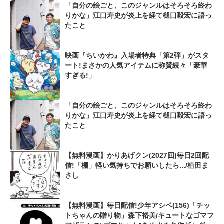
「自分の絵ごと、このジャンルはそろそろ終わ
りかな」江口寿史が炎上を経て樋口毅宏に語っ
たこと
映画『ちいかわ』入場者特典「第2弾」がスタ
ート!まさかの人気アイテムに称賛続々「豪華
すぎる!」
「自分の絵ごと、このジャンルはそろそろ終わ
りかな」江口寿史が炎上を経て樋口毅宏に語っ
たこと
【無料漫画】かりあげクン(2027回)毎日2回配
信!「棚」軽い気持ちでお願いしたら.../植田ま
さし
【無料漫画】毎日配信!少年アシベ(156)「チッ
トちゃんの贈り物」森下裕美/キュートなゴマフ