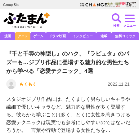
Group Site
検索
メニュー
漫画
アニメ
ゲーム
ドラマ映画
インタビュー
連載
無料コミック
『千と千尋の神隠し』のハク、『ラピュタ』のパ
ズーも…ジブリ作品に登場する魅力的な男性たち
から学べる「恋愛テクニック」4選
もくもく
2022.11.21
スタジオジブリ作品には、たくましく男らしいキャラや
繊細で優しいキャラなど、魅力的な男性が多く登場す
る。彼らから学ぶことは多く、とくに女性を惹きつける
恋愛テクニックは現実でも参考にしやすいのではないだ
ろうか。 言葉や行動で登場する女性たちを…