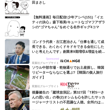
田まさし
【無料漫画】毎日配信!少年アシベ(151)「イエ
ティの決心」森下裕美/キュートなゴマフアザラ
シの“ゴマちゃん”をめぐる名作ギャグ4コマ
ゴンドラ代表・古江恵治さん「仕事を通して成
長できる、わくわくドキドキできる会社にした
いと考えたんです」創業来9期増収&増益を続け
るWebマーケティング会社のアイデンティティ
Sponsored
双葉社グループサイト
ソウル中部市場・乾物通りでお土産探し、韓国
リピーターならなにを選ぶ?【韓国の個人旅行
ガイド】
双葉社グループサイト
後藤健生の「蹴球放浪記」第327回「T村S一さ
んの思い出」の巻(2)オシムも心を許したサッカ
ージャーナリストの不思議な人徳。全州のはず
が原州へ? 愛すべき男の“大迷子”伝説