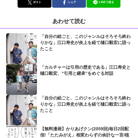
ポスト
シェア
LINEで送る
あわせて読む
「自分の絵ごと、このジャンルはそろそろ終わ
りかな」江口寿史が炎上を経て樋口毅宏に語っ
たこと
「カルチャーは引用の歴史である」江口寿史と
樋口毅宏、“引用と継承”をめぐる対話
「自分の絵ごと、このジャンルはそろそろ終わ
りかな」江口寿史が炎上を経て樋口毅宏に語っ
たこと
【無料漫画】かりあげクン(2059回)毎日2回配
信!「たたみがえ」相変わらずの余計な一言/植