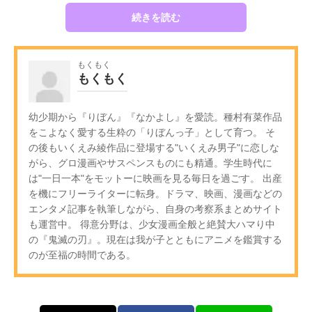
続きを読む
もくもく
もくもく
幼少期から『りぼん』『なかよし』を愛読。種村有菜作品
をこよなく愛する生粋の「りぼんっ子」として育つ。 そ
の後もいくえみ綾作品に登場する"いくえみ男子"に恋しな
がら、グロ漫画やサスペンスものにも精通。学生時代に
は"一日一本"をモットーに映画を見る毎日を過ごす。 出産
を機にフリーライターに転身。ドラマ、映画、漫画などの
エンタメ記事を執筆しながら、自身の考察系まとめサイト
も運営中。 得意分野は、少女漫画全般と絶賛大ハマり中
の『鬼滅の刃』。現在は我が子とともにアニメを鑑賞する
のが至福の時間である。