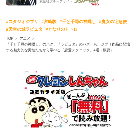
双葉社グループサイト
#スタジオジブリ
#宮崎駿
#千と千尋の神隠し
#魔女の宅急便
#天空の城ラピュタ
#となりのトトロ
TOP
アニメ
『千と千尋の神隠し』のハク、『ラピュタ』のパズーも…ジブリ作品に登場
する魅力的な男性たちから学べる「恋愛テクニック」4選（概要）