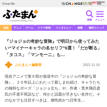
Group Site
検索
メニュー
漫画
アニメ
ゲーム
ドラマ映画
インタビュー
連載
無料コミック
『ジョジョの奇妙な冒険』で明日から使ってみた
い“マイナーキャラの名セリフ”6選！「だが断る」
「タコス」「マンモーニ」も…
ふたまん＋編集部
2022.11.10
現在アニメで第６部が放送中の『ジョジョの奇妙な冒
険』。３０年以上にわたって親しまれ続け、キャラたち
の独特なポーズ「ジョジョ立ち」や、作者・荒木飛呂彦
氏の不老不死説など、何かと話題が尽きない名作だ。そ
のなかでも注目すべきは、個性的かつ日常生…