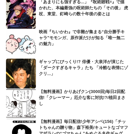
「あまりにも強すぎる...」『呪術廻戦≡』で描
かれた、本編最強の呪術師たちの「その後」 虎
杖、東堂、釘崎らの数十年後の姿とは
映画『ちいかわ』で非難が集まる“自分勝手キ
ャラ”モモンガ、原作派だけが知る「唯一無二
の魅力」
ギャップにびっくり!? 俳優・大泉洋が演じた
「ダークすぎるキャラ」たち 「冷酷な表情にゾ
クリ...」
【無料漫画】かりあげクン(3000回)毎日2回配
信!「クレーマー」厄介な客に対抗!?/植田まさ
し
【無料漫画】毎日配信!少年アシベ(156)「チッ
トちゃんの贈り物」森下裕美/キュートなゴマフ
アザラシの“ゴマちゃん”をめぐる名作ギャグ4