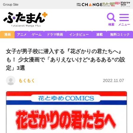
Group Site
検索
メニュー
漫画
アニメ
ゲーム
ドラマ映画
インタビュー
連載
無料コミック
女子が男子校に潜入する『花ざかりの君たちへ』
も！ 少女漫画で「ありえないけど“あるある”の設
定」3選
もくもく
2022.11.07