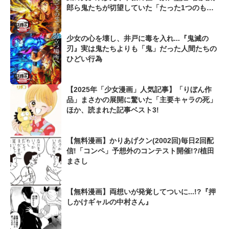
郎ら鬼たちが切望していた「たった1つのも
の」
少女の心を壊し、井戸に毒を入れ...『鬼滅の
刃』実は鬼たちよりも「鬼」だった人間たちの
ひどい行為
【2025年「少女漫画」人気記事】「りぼん作
品」まさかの展開に驚いた「主要キャラの死」
ほか、読まれた記事ベスト3!
【無料漫画】かりあげクン(2002回)毎日2回配
信!「コンペ」予想外のコンテスト開催!?/植田
まさし
【無料漫画】両想いが発覚してついに...!?『押
しかけギャルの中村さん』