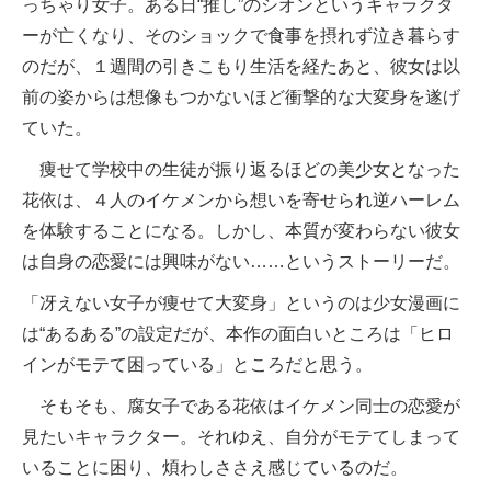
っちゃり女子。ある日“推し”のシオンというキャラクタ
ーが亡くなり、そのショックで食事を摂れず泣き暮らす
のだが、１週間の引きこもり生活を経たあと、彼女は以
前の姿からは想像もつかないほど衝撃的な大変身を遂げ
ていた。
痩せて学校中の生徒が振り返るほどの美少女となった
花依は、４人のイケメンから想いを寄せられ逆ハーレム
を体験することになる。しかし、本質が変わらない彼女
は自身の恋愛には興味がない……というストーリーだ。
「冴えない女子が痩せて大変身」というのは少女漫画に
は“あるある”の設定だが、本作の面白いところは「ヒロ
インがモテて困っている」ところだと思う。
そもそも、腐女子である花依はイケメン同士の恋愛が
見たいキャラクター。それゆえ、自分がモテてしまって
いることに困り、煩わしささえ感じているのだ。