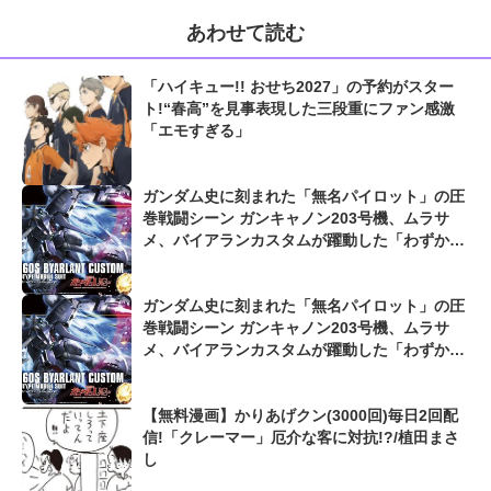
あわせて読む
「ハイキュー!! おせち2027」の予約がスター
ト!“春高”を見事表現した三段重にファン感激
「エモすぎる」
ガンダム史に刻まれた「無名パイロット」の圧
巻戦闘シーン ガンキャノン203号機、ムラサ
メ、バイアランカスタムが躍動した「わずか数
秒の衝撃」
ガンダム史に刻まれた「無名パイロット」の圧
巻戦闘シーン ガンキャノン203号機、ムラサ
メ、バイアランカスタムが躍動した「わずか数
秒の衝撃」
【無料漫画】かりあげクン(3000回)毎日2回配
信!「クレーマー」厄介な客に対抗!?/植田まさ
し