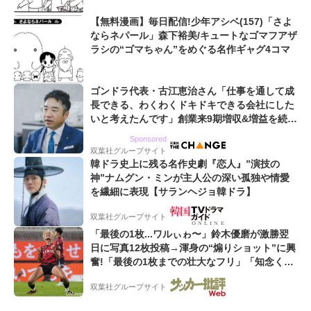
【無料漫画】毎日配信!少年アシベ(157)「さよ
ならネパール」森下裕美/キュートなゴマフアザ
ラシの“ゴマちゃん”をめぐる名作ギャグ4コマ
ゴンドラ代表・古江恵治さん「仕事を通して成
長できる、わくわくドキドキできる会社にした
いと考えたんです」創業来9期増収&増益を続け
るWebマーケティング会社のアイデンティティ
Sponsored
双葉社グループサイト
韓ドラ史上に残る名作史劇『恋人』”演技の
神”ナムグン・ミンが主人公の深い孤独や情愛
を繊細に表現【サランヘジョ韓ドラ】
双葉社グループサイト
「最後の1枚...ワルぃゎ〜」鈴木優磨が激勝翌
日に写真12枚投稿→渾身の“煽りショット”に興
奮!「最後の1枚までの壮大なフリ」「知念くん
のことどんだけ好きなんよw」
双葉社グループサイト