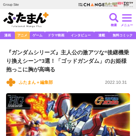
Group Site
検索
メニュー
漫画
アニメ
ゲーム
ドラマ映画
インタビュー
連載
無料コミック
『ガンダムシリーズ』主人公の激アツな“後継機乗
り換えシーン”3選！「ゴッドガンダム」のお姫様
抱っこに胸が高鳴る
ふたまん＋編集部
2022.10.31