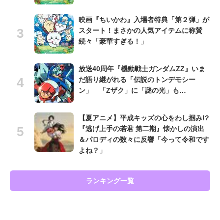
映画『ちいかわ』入場者特典「第２弾」が
スタート！まさかの人気アイテムに称賛
続々「豪華すぎる！」
放送40周年『機動戦士ガンダムZZ』いま
だ語り継がれる「伝説のトンデモシー
ン」 「Zザク」に「謎の光」も…
【夏アニメ】平成キッズの心をわし掴み!?
『逃げ上手の若君 第二期』懐かしの演出
＆パロディの数々に反響「今って令和です
よね？」
ランキング一覧