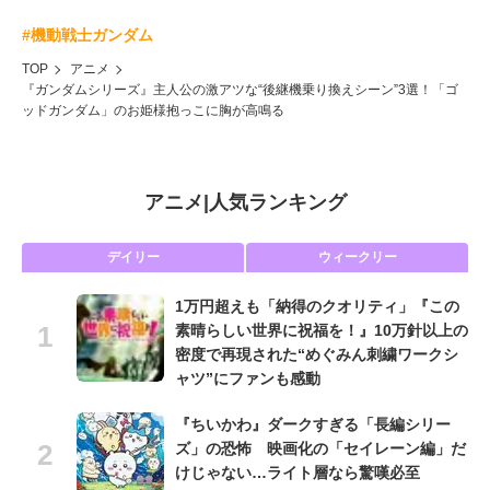
#機動戦士ガンダム
TOP
アニメ
『ガンダムシリーズ』主人公の激アツな“後継機乗り換えシーン”3選！「ゴ
ッドガンダム」のお姫様抱っこに胸が高鳴る
アニメ
|
人気ランキング
デイリー
ウィークリー
1万円超えも「納得のクオリティ」『この
素晴らしい世界に祝福を！』10万針以上の
密度で再現された“めぐみん刺繍ワークシ
ャツ”にファンも感動
『ちいかわ』ダークすぎる「長編シリー
ズ」の恐怖 映画化の「セイレーン編」だ
けじゃない…ライト層なら驚嘆必至