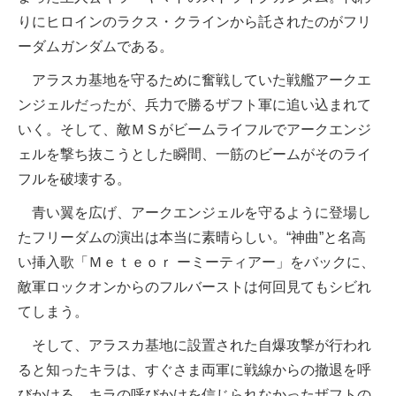
りにヒロインのラクス・クラインから託されたのがフリ
ーダムガンダムである。
アラスカ基地を守るために奮戦していた戦艦アークエ
ンジェルだったが、兵力で勝るザフト軍に追い込まれて
いく。そして、敵ＭＳがビームライフルでアークエンジ
ェルを撃ち抜こうとした瞬間、一筋のビームがそのライ
フルを破壊する。
青い翼を広げ、アークエンジェルを守るように登場し
たフリーダムの演出は本当に素晴らしい。“神曲”と名高
い挿入歌「Ｍｅｔｅｏｒ ーミーティアー」をバックに、
敵軍ロックオンからのフルバーストは何回見てもシビれ
てしまう。
そして、アラスカ基地に設置された自爆攻撃が行われ
ると知ったキラは、すぐさま両軍に戦線からの撤退を呼
びかける。キラの呼びかけを信じられなかったザフトの