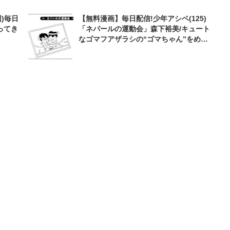
)毎日
【無料漫画】毎日配信!少年アシベ(125)
ってき
「ネパールの運動会」森下裕美/キュート
なゴマフアザラシの“ゴマちゃん”をめぐ
る名作ギャグ4コマ