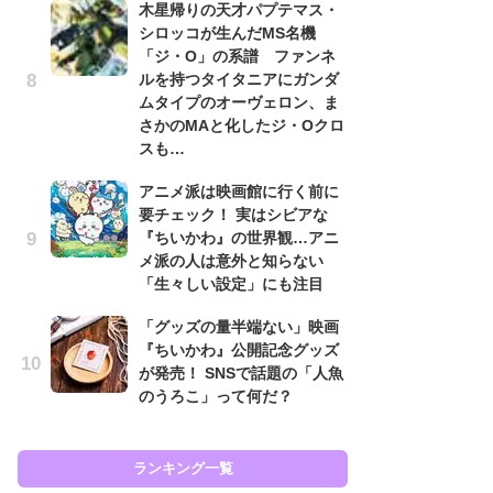
木星帰りの天才パプテマス・
シロッコが生んだMS名機
「
「ジ・O」の系譜 ファンネ
2
ルを持つタイタニアにガンダ
戦
ムタイプのオーヴェロン、ま
ァ
さかのMAと化したジ・Oクロ
入
スも…
「
アニメ派は映画館に行く前に
ン
要チェック！ 実はシビアな
た
『ちいかわ』の世界観…アニ
「
メ派の人は意外と知らない
ー
「生々しい設定」にも注目
ガ
「グッズの量半端ない」映画
ナ
『ちいかわ』公開記念グッズ
社
が発売！ SNSで話題の「人魚
危
のうろこ」って何だ？
も…
ランキング一覧
ラン