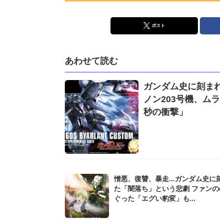
ポスト
あわせて読む
ガンダム史に刻ま
ノン203号機、ム
秒の衝撃」
憎悪、復讐、暴走...ガンダム史に
た「闇落ち」という悲劇 ファンの
ぐった「エグい豹変」も...