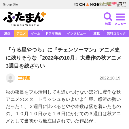
Group Site
検索
メニュー
漫画
アニメ
ゲーム
ドラマ映画
インタビュー
連載
無料コミック
『うる星やつら』に『チェンソーマン』アニメ史
に残りそうな「2022年の10月」大豊作の秋アニメ
3週目を総ざらい
三澤凛
2022.10.19
秋の夜長をフル活用しても追いつけないほどに豊作な秋
アニメのスタートラッシュもいよいよ佳境。怒涛の勢い
だった１、２週目に比べるとやや本数は落ち着いたもの
の、１０月１０日から１６日にかけての３週目は秋アニ
メとして当初から最注目されていた作品が…