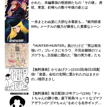
かれた、本編最強の呪術師たちの「その後」 虎
杖、東堂、釘崎らの数十年後の姿とは
一糸まとわぬ姿に大胆な水着姿も...『銀河鉄道
999』メーテルの魅力が爆発した貴重なシーン
『HUNTER×HUNTER』負けたけど「実は相当
強い!?」ゴレイヌにモラウ、不完全燃焼のツェ
ズゲラも...主役級に隠れた「陰の実力者」たち
【無料漫画】かりあげクン(2101回)毎日2回配
信!「楽器」会社の玄関に置かれたのはまさか
の.../植田まさし
【無料漫画】毎日配信!少年アシベ(156)「チッ
トちゃんの贈り物」森下裕美/キュートなゴマフ
アザラシの“ゴマちゃん”をめぐる名作ギャグ4