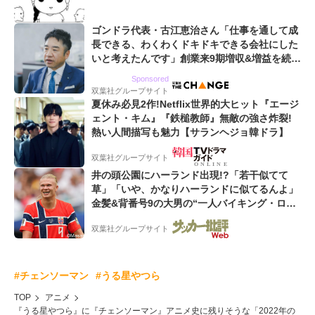
コマ
ゴンドラ代表・古江恵治さん「仕事を通して成
長できる、わくわくドキドキできる会社にした
いと考えたんです」創業来9期増収&増益を続け
るWebマーケティング会社のアイデンティティ
Sponsored
双葉社グループサイト
夏休み必見2作!Netflix世界的大ヒット『エージ
ェント・キム』『鉄槌教師』無敵の強さ炸裂!
熱い人間描写も魅力【サランヘジョ韓ドラ】
双葉社グループサイト
井の頭公園にハーランド出現!?「若干似てて
草」「いや、かなりハーランドに似てるんよ」
金髪&背番号9の大男の“一人バイキング・ロ
ー”映像が話題!「元気をもらった」
双葉社グループサイト
#チェンソーマン
#うる星やつら
TOP
アニメ
『うる星やつら』に『チェンソーマン』アニメ史に残りそうな「2022年の