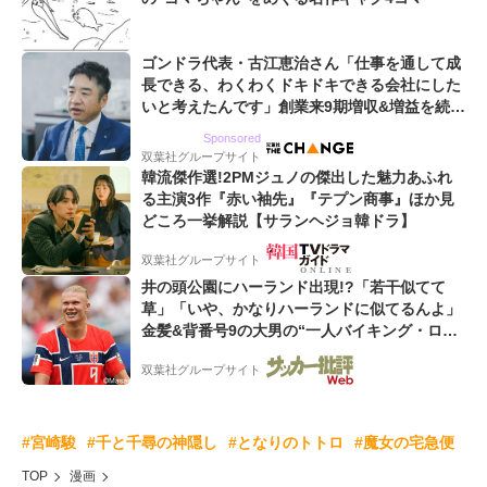
ゴンドラ代表・古江恵治さん「仕事を通して成
長できる、わくわくドキドキできる会社にした
いと考えたんです」創業来9期増収&増益を続け
るWebマーケティング会社のアイデンティティ
Sponsored
双葉社グループサイト
韓流傑作選!2PMジュノの傑出した魅力あふれ
る主演3作『赤い袖先』『テプン商事』ほか見
どころ一挙解説【サランヘジョ韓ドラ】
双葉社グループサイト
井の頭公園にハーランド出現!?「若干似てて
草」「いや、かなりハーランドに似てるんよ」
金髪&背番号9の大男の“一人バイキング・ロ
ー”映像が話題!「元気をもらった」
双葉社グループサイト
#宮崎駿
#千と千尋の神隠し
#となりのトトロ
#魔女の宅急便
TOP
漫画