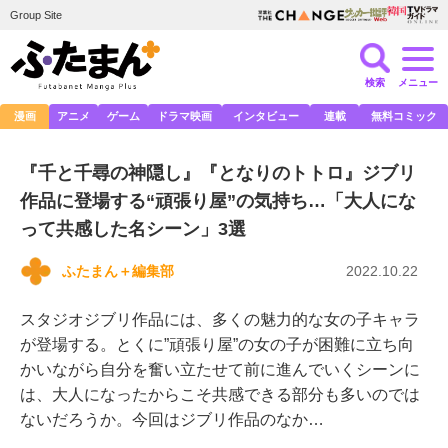
Group Site
検索
メニュー
漫画
アニメ
ゲーム
ドラマ映画
インタビュー
連載
無料コミック
『千と千尋の神隠し』『となりのトトロ』ジブリ
作品に登場する“頑張り屋”の気持ち…「大人にな
って共感した名シーン」3選
ふたまん＋編集部
2022.10.22
スタジオジブリ作品には、多くの魅力的な女の子キャラ
が登場する。とくに”頑張り屋”の女の子が困難に立ち向
かいながら自分を奮い立たせて前に進んでいくシーンに
は、大人になったからこそ共感できる部分も多いのでは
ないだろうか。今回はジブリ作品のなか…