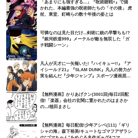
「あまりにも強すぎる...」『呪術廻戦≡』で描
かれた、本編最強の呪術師たちの「その後」 虎
杖、東堂、釘崎らの数十年後の姿とは
可憐なのは見た目だけ...剣術に銃の早撃ちも!?
『銀河鉄道999』メーテルが敵を無双した「ガ
チ戦闘シーン」
凡人が天才に一矢報いた!『ハイキュー!!』『ア
イシールド21』『SLAM DUNK』凡人の努力が
実を結んだ『少年ジャンプ』スポーツ漫画屈指
の爽快シーン
【無料漫画】かりあげクン(3001回)毎日2回配
信!「楽器」会社の玄関に置かれたのはまさか
の.../植田まさし
【無料漫画】毎日配信!少年アシベ(111)「ギリ
シャの海」森下裕美/キュートなゴマフアザラシ
の“ゴマちゃん”をめぐる名作ギャグ4コマ