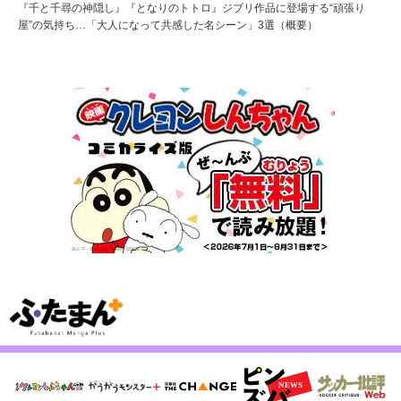
『千と千尋の神隠し』『となりのトトロ』ジブリ作品に登場する“頑張り
屋”の気持ち…「大人になって共感した名シーン」3選（概要）