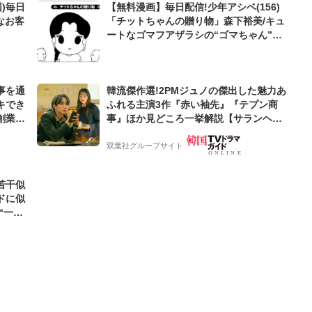
)毎日
【無料漫画】毎日配信!少年アシベ(156)
なお客
「チットちゃんの贈り物」森下裕美/キュ
ートなゴマフアザラシの“ゴマちゃん”を
めぐる名作ギャグ4コマ
事を通
韓流傑作選!2PMジュノの傑出した魅力あ
キでき
ふれる主演3作『赤い袖先』『テプン商
創業来
事』ほか見どころ一挙解説【サランヘジ
ケティン
ョ韓ドラ】
双葉社グループサイト
若干似
ドに似
“一人
元気を