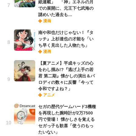
紙連載」 「神」エネルの月
での展開に、元王下七武海の
謎めいた過去も…
『O
漫画
絡
紙
南や和也だけじゃない！『タ
で
ッチ』上杉達也の才能を「い
謎
ち早く見出した人物たち」
漫画
劇
【夏アニメ】平成キッズの心
け
をわし掴み!?『逃げ上手の若
「
君 第二期』懐かしの演出＆パ
れ
ロディの数々に反響「今って
令和ですよね？」
アニメ
ナ
リ
セガの歴代ゲームハード3機種
イ
を再現した腕時計が2万7500
味
円で登場！ 懐かしさを覚える
フ
セガっ子も歓喜「使うのもっ
ち
たいない」