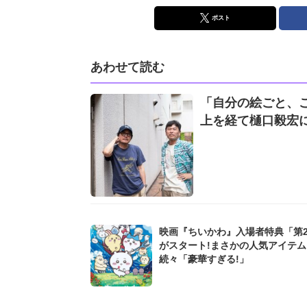
ポスト
あわせて読む
「自分の絵ごと、
上を経て樋口毅宏
映画『ちいかわ』入場者特典「第
がスタート!まさかの人気アイテ
続々「豪華すぎる!」