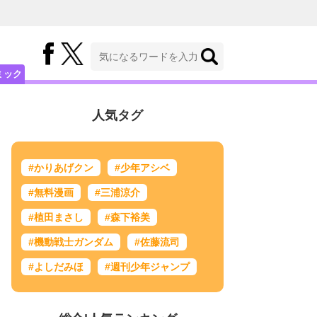
ミック
人気タグ
#かりあげクン
#少年アシベ
#無料漫画
#三浦涼介
#植田まさし
#森下裕美
#機動戦士ガンダム
#佐藤流司
#よしだみほ
#週刊少年ジャンプ