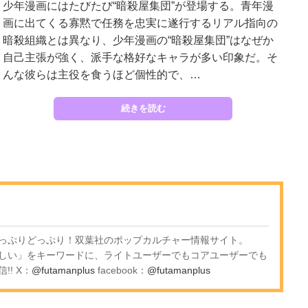
少年漫画にはたびたび“暗殺屋集団”が登場する。青年漫
画に出てくる寡黙で任務を忠実に遂行するリアル指向の
暗殺組織とは異なり、少年漫画の“暗殺屋集団”はなぜか
自己主張が強く、派手な格好なキャラが多い印象だ。そ
んな彼らは主役を食うほど個性的で、…
続きを読む
っぷりどっぷり！双葉社のポップカルチャー情報サイト。
しい」をキーワードに、ライトユーザーでもコアユーザーでも
! X：
@futamanplus
facebook：
@futamanplus