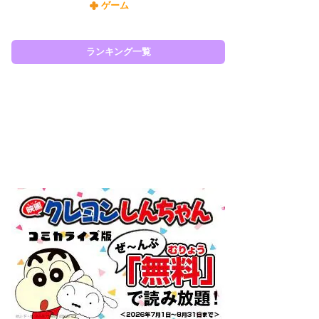
ゲーム
令
た!
前
ランキング一覧
ト
ド
ラン