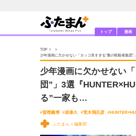
トップ
漫画
TOP
少年漫画に欠かせない「カッコ良すぎる“裏の暗殺者集団”」3
少年漫画に欠かせない「
団”」3選『HUNTER×
る”一家も…
#冨樫義博
#原泰久
#荒木飛呂彦
#HUNTER×H
ふたまん＋編集部