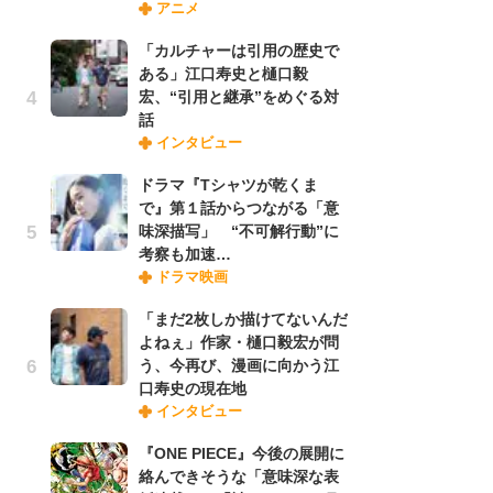
アニメ
禁
「
「カルチャーは引用の歴史で
連
ある」江口寿史と樋口毅
宏、“引用と継承”をめぐる対
話
「
インタビュー
ル
口
ドラマ『Tシャツが乾くま
に
で』第１話からつながる「意
味深描写」 “不可解行動”に
考察も加速…
【
ドラマ映画
ー
完
「まだ2枚しか描けてないんだ
ー
よねぇ」作家・樋口毅宏が問
う、今再び、漫画に向かう江
口寿史の現在地
フ
インタビュー
ー
“
『ONE PIECE』今後の展開に
に
絡んできそうな「意味深な表
か