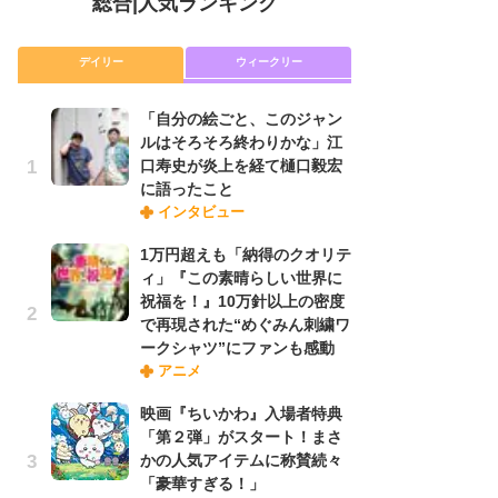
総合
|
人気ランキング
デイリー
ウィークリー
「自分の絵ごと、このジャン
放
ルはそろそろ終わりかな」江
ム
口寿史が炎上を経て樋口毅宏
「
に語ったこと
「
インタビュー
1万円超えも「納得のクオリテ
木
ィ」『この素晴らしい世界に
シ
祝福を！』10万針以上の密度
「
で再現された“めぐみん刺繍ワ
ル
ークシャツ”にファンも感動
ム
アニメ
さ
ス
映画『ちいかわ』入場者特典
「第２弾」がスタート！まさ
かの人気アイテムに称賛続々
舞
「豪華すぎる！」
編