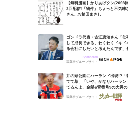
【無料漫画】かりあげクン(2098回
2回配信!「物件」ちょっと不気味
さん...?/植田まさし
ゴンドラ代表・古江恵治さん「仕
して成長できる、わくわくドキド
る会社にしたいと考えたんです」
9期増収&増益を続けるWebマー
Sponsored
グ会社のアイデンティティ
双葉社グループサイト
井の頭公園にハーランド出現!?「
てて草」「いや、かなりハーラン
てるんよ」金髪&背番号9の大男の
バイキング・ロー”映像が話題!「
双葉社グループサイト
もらった」