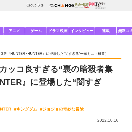
Group Site
アニメ
ゲーム
ドラマ映画
インタビュー
連載
無料コ
選『HUNTER×HUNTER』に登場した“闇すぎる”一家も…（概要）
カッコ良すぎる“裏の暗殺者集
HUNTER』に登場した“闇すぎ
UNTER
#キングダム
#ジョジョの奇妙な冒険
2022.10.16