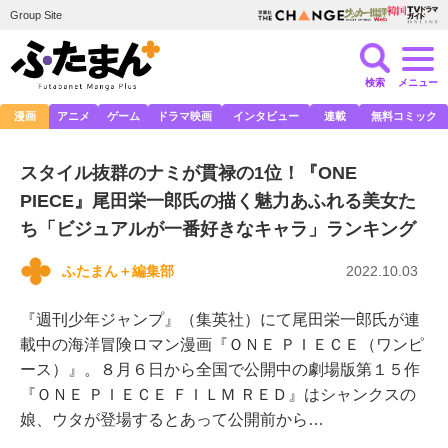
Group Site
検索
メニュー
漫画
アニメ
ゲーム
ドラマ映画
インタビュー
連載
無料コミック
スタイル抜群のナミが貫禄の1位！『ONE
PIECE』尾田栄一郎氏の描く魅力あふれる美女た
ち「ビジュアルが一番好きなキャラ」ランキング
ふたまん＋編集部
2022.10.03
『週刊少年ジャンプ』（集英社）にて尾田栄一郎氏が連
載中の海洋冒険ロマン漫画『ＯＮＥ ＰＩＥＣＥ（ワンピ
ース）』。８月６日から全国で公開中の劇場版第１５作
『ＯＮＥ ＰＩＥＣＥ ＦＩＬＭ ＲＥＤ』はシャンクスの
娘、ウタが登場するとあって公開前から…