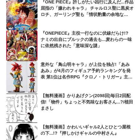
『ONE PIECE』許しがたい凶行に及んだ...作品
屈指の「嫌われキャラ」 チャルロス聖に黒炭オ
ロチ、ガーリング聖も「情状酌量の余地な
し...!?」
『ONEPIECE』主役一行なのに伏線だらけ!?
ナミの出自にブルックの過去も...麦わらの一味
に依然残された「意味深な謎」
意外な「鳥山明キャラ」が上位を独占!「あみ
あみ」が4月のフィギュア予約ランキングを発
表 第1位は名作RPG『クロノ・トリガー』主人
公「クロノ」
【無料漫画】かりあげクン(2098回)毎日2回配
信!「物件」ちょっと不気味なお客さん...?/植田
まさし
【無料漫画】かわいいギャル2人とひとつ屋根
の下...!?『押しかけギャルの中村さん』