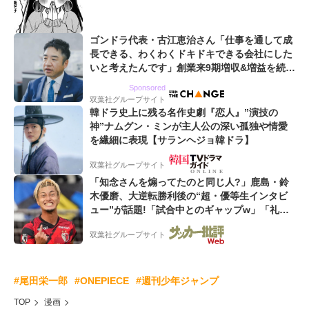
ゴンドラ代表・古江恵治さん「仕事を通して成
長できる、わくわくドキドキできる会社にした
いと考えたんです」創業来9期増収&増益を続け
るWebマーケティング会社のアイデンティティ
Sponsored
双葉社グループサイト
韓ドラ史上に残る名作史劇『恋人』”演技の
神”ナムグン・ミンが主人公の深い孤独や情愛
を繊細に表現【サランヘジョ韓ドラ】
双葉社グループサイト
「知念さんを煽ってたのと同じ人?」鹿島・鈴
木優磨、大逆転勝利後の“超・優等生インタビ
ュー”が話題!「試合中とのギャップw」「礼儀
正しいイケメンやな」
双葉社グループサイト
#尾田栄一郎
#ONEPIECE
#週刊少年ジャンプ
TOP
漫画