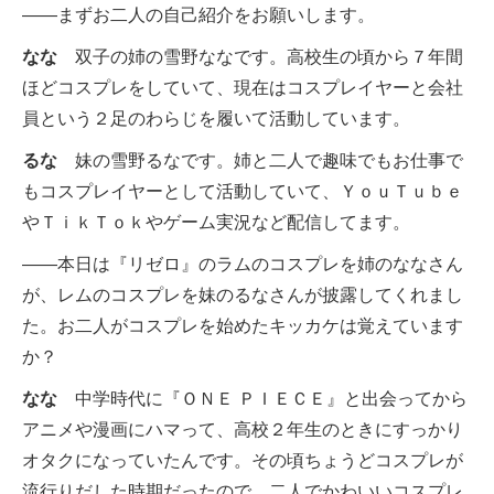
――まずお二人の自己紹介をお願いします。
なな
双子の姉の雪野ななです。高校生の頃から７年間
ほどコスプレをしていて、現在はコスプレイヤーと会社
員という２足のわらじを履いて活動しています。
るな
妹の雪野るなです。姉と二人で趣味でもお仕事で
もコスプレイヤーとして活動していて、ＹｏｕＴｕｂｅ
やＴｉｋＴｏｋやゲーム実況など配信してます。
――本日は『リゼロ』のラムのコスプレを姉のななさん
が、レムのコスプレを妹のるなさんが披露してくれまし
た。お二人がコスプレを始めたキッカケは覚えています
か？
なな
中学時代に『ＯＮＥ ＰＩＥＣＥ』と出会ってから
アニメや漫画にハマって、高校２年生のときにすっかり
オタクになっていたんです。その頃ちょうどコスプレが
流行りだした時期だったので、二人でかわいいコスプレ