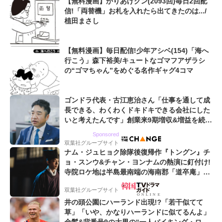
【無料漫画】かりあげクン(2093回)毎日2回配
信!「両替機」お札を入れたら出てきたのは.../
植田まさし
【無料漫画】毎日配信!少年アシベ(154)「海へ
行こう」森下裕美/キュートなゴマフアザラシ
の“ゴマちゃん”をめぐる名作ギャグ4コマ
ゴンドラ代表・古江恵治さん「仕事を通して成
長できる、わくわくドキドキできる会社にした
いと考えたんです」創業来9期増収&増益を続け
るWebマーケティング会社のアイデンティティ
Sponsored
双葉社グループサイト
ナム・ジュヒョク除隊後復帰作『トングン』チ
ョ・スンウ&チャン・ヨンナムの熱演に釘付け!
寺院ロケ地は半島最南端の海南郡「道卒庵」
【韓ドラから始める韓国旅行】
双葉社グループサイト
井の頭公園にハーランド出現!?「若干似てて
草」「いや、かなりハーランドに似てるんよ」