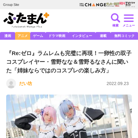
Group Site
検索
メニュー
漫画
アニメ
ゲーム
ドラマ映画
インタビュー
連載
無料コミック
『Re:ゼロ』ラムレムも完璧に再現！一卵性の双子
コスプレイヤー・雪野なな＆雪野るなさんに聞い
た「姉妹ならではのコスプレの楽しみ方」
だい坊
2022.09.23