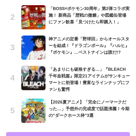
「BOSS×ポケモン30周年」第2弾コラボ実
施！ 新商品「歴戦の微糖」や図鑑缶登場
にファン歓喜「見つけたら即購入！」
神アニメの定番「野球回」からオールスタ
ーを結成！『ドラゴンボール』『ハルヒ』
『ポケモン』…ベストナインは誰だ!?
「あまりにも破格すぎる…」『BLEACH
千年血戦篇』限定21アイテムがサンキュー
マートに初登場！豊富なラインナップにフ
ァンも驚愕
【2026夏アニメ】「完全にノーマークだ
った…」予想外の完成度で話題沸騰！今期
の“ダークホース枠”3選