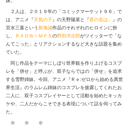
妹。
２人は、２０１９年の「コミックマーケット９６」で
は、アニメ『
天気の子
』の天野陽菜と『
君の名は。
』の
宮水三葉という
新海誠
作品のそれぞれのヒロインに扮
し、
ＲＡＤＷＩＭＰＳ
の
野田洋次郎
がツイッターで「な
んてこった」とリアクションするなど大きな話題を集め
ていた。
同じ作品をテーマにしぼり世界観を作り上げるコスプ
レを「併せ」と呼ぶが、双子ならではの「併せ」を追求
する雪野姉妹。今回、アニメ『Ｒｅ:ゼロから始める異世
界生活』のラムレム姉妹のコスプレを披露してくれたお
二人に、双子コスプレイヤーとして活動を始めたキッカ
ケや、二人だからこそできる表現について話を伺ってみ
た。
※ ※ ※