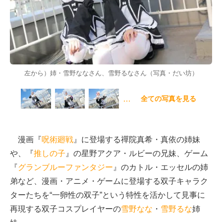
左から）姉・雪野ななさん、雪野るなさん（写真・だい坊）
…
全ての写真を見る
漫画『
呪術廻戦
』に登場する禪院真希・真依の姉妹
や、『
推しの子
』の星野アクア・ルビーの兄妹、ゲーム
『
グランブルーファンタジー
』のカトル・エッセルの姉
弟など、漫画・アニメ・ゲームに登場する双子キャラク
ターたちを“一卵性の双子”という特性を活かして見事に
再現する双子コスプレイヤーの
雪野なな
・
雪野るな
姉