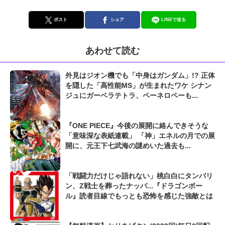
ポスト
シェア
LINEで送る
あわせて読む
外見はジオン機でも「中身はガンダム」!? 正体
を隠した「高性能MS」が生まれたワケ シナン
ジュにガーベラテトラ、ペーネロペーも...
『ONE PIECE』今後の展開に絡んできそうな
「意味深な表紙連載」 「神」エネルの月での展
開に、元王下七武海の謎めいた過去も...
「戦闘力だけじゃ語れない」桃白白にタンバリ
ン、Z戦士を葬ったナッパ...『ドラゴンボー
ル』読者目線でもっとも恐怖を感じた強敵とは