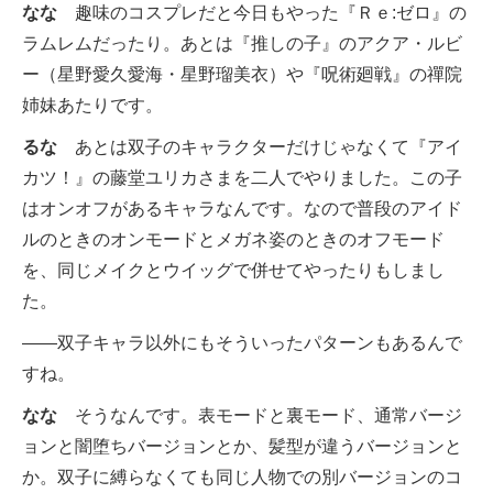
なな
趣味のコスプレだと今日もやった『Ｒｅ:ゼロ』の
ラムレムだったり。あとは『推しの子』のアクア・ルビ
ー（星野愛久愛海・星野瑠美衣）や『呪術廻戦』の禪院
姉妹あたりです。
るな
あとは双子のキャラクターだけじゃなくて『アイ
カツ！』の藤堂ユリカさまを二人でやりました。この子
はオンオフがあるキャラなんです。なので普段のアイド
ルのときのオンモードとメガネ姿のときのオフモード
を、同じメイクとウイッグで併せてやったりもしまし
た。
――双子キャラ以外にもそういったパターンもあるんで
すね。
なな
そうなんです。表モードと裏モード、通常バージ
ョンと闇堕ちバージョンとか、髪型が違うバージョンと
か。双子に縛らなくても同じ人物での別バージョンのコ