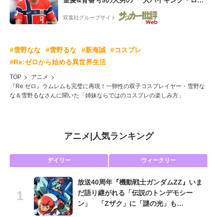
金髪&背番号9の大男の“一人バイキング・ロ
ー”映像が話題!「元気をもらった」
双葉社グループサイト
#雪野なな
#雪野るな
#新海誠
#コスプレ
#Re:ゼロから始める異世界生活
TOP
アニメ
『Re:ゼロ』ラムレムも完璧に再現！一卵性の双子コスプレイヤー・雪野な
な＆雪野るなさんに聞いた「姉妹ならではのコスプレの楽しみ方」
アニメ
|
人気ランキング
デイリー
ウィークリー
放送40周年『機動戦士ガンダムZZ』いま
だ語り継がれる「伝説のトンデモシー
ン」 「Zザク」に「謎の光」も…