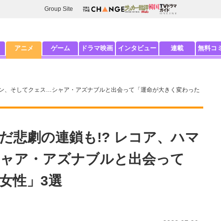
Group Site
アニメ
ゲーム
ドラマ映画
インタビュー
連載
無料コ
ーン、そしてクェス…シャア・アズナブルと出会って「運命が大きく変わった
だ悲劇の連鎖も!? レコア、ハマ
シャア・アズナブルと出会って
女性」3選