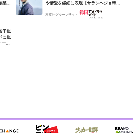
創業来
や情愛を繊細に表現【サランヘジョ韓ド
ケティン
ラ】
双葉社グループサイト
若干似
ドに似
“一人
元気を