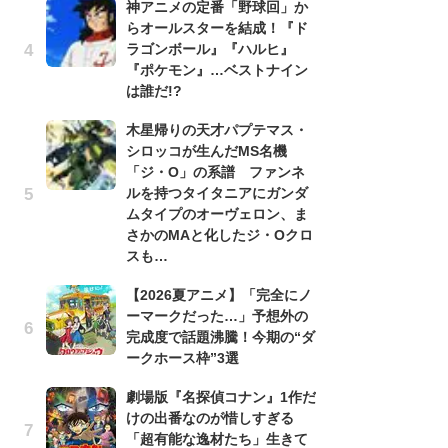
神アニメの定番「野球回」か
らオールスターを結成！『ド
劇
ラゴンボール』『ハルヒ』
け
『ポケモン』…ベストナイン
「
は誰だ!?
れ
木星帰りの天才パプテマス・
「
シロッコが生んだMS名機
『
「ジ・O」の系譜 ファンネ
2
ルを持つタイタニアにガンダ
ト
ムタイプのオーヴェロン、ま
ッ
さかのMAと化したジ・Oクロ
「
スも…
コ
【2026夏アニメ】「完全にノ
別
ーマークだった…」予想外の
「
完成度で話題沸騰！今期の“ダ
プ
ークホース枠”3選
「
劇場版『名探偵コナン』1作だ
品
けの出番なのが惜しすぎる
ス
「超有能な逸材たち」生きて
ィ