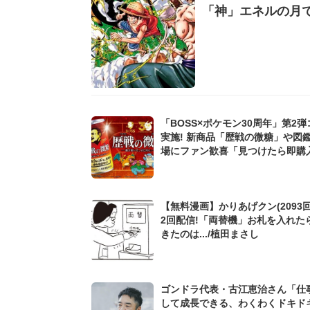
「神」エネルの月で
「BOSS×ポケモン30周年」第2
実施! 新商品「歴戦の微糖」や図
場にファン歓喜「見つけたら即購入
【無料漫画】かりあげクン(2093回
2回配信!「両替機」お札を入れた
きたのは.../植田まさし
ゴンドラ代表・古江恵治さん「仕
して成長できる、わくわくドキド