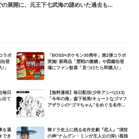
の展開に、元王下七武海の謎めいた過去も...
弾コラボ
「BOSS×ポケモン30周年」第2弾コラボ
鑑缶登
実施! 新商品「歴戦の微糖」や図鑑缶登
!」
場にファン歓喜「見つけたら即購入!」
)毎日
【無料漫画】毎日配信!少年アシベ(113)
ら出て
「今年の海」森下裕美/キュートなゴマフ
アザラシの“ゴマちゃん”をめぐる名作ギ
ャグ4コマ
事を通
韓ドラ史上に残る名作史劇『恋人』”演技
キでき
の神”ナムグン・ミンが主人公の深い孤独