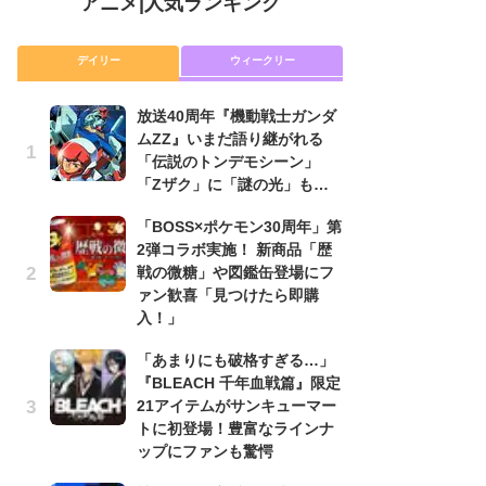
アニメ
|
人気ランキング
デイリー
ウィークリー
放送40周年『機動戦士ガンダ
放
ムZZ』いまだ語り継がれる
ム
「伝説のトンデモシーン」
「
「Zザク」に「謎の光」も…
「
「BOSS×ポケモン30周年」第
木
2弾コラボ実施！ 新商品「歴
シ
戦の微糖」や図鑑缶登場にフ
「
ァン歓喜「見つけたら即購
ル
入！」
ム
さ
「あまりにも破格すぎる…」
ス
『BLEACH 千年血戦篇』限定
21アイテムがサンキューマー
【
トに初登場！豊富なラインナ
ー
ップにファンも驚愕
完
ー