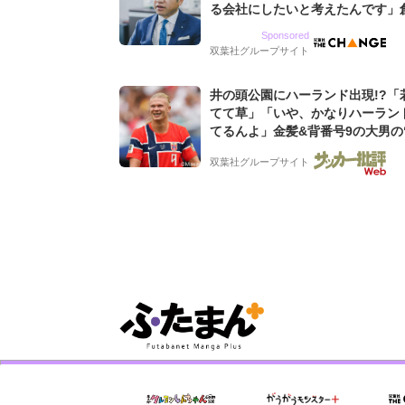
る会社にしたいと考えたんです」
9期増収&増益を続けるWebマー
Sponsored
グ会社のアイデンティティ
双葉社グループサイト
井の頭公園にハーランド出現!?「
てて草」「いや、かなりハーラン
てるんよ」金髪&背番号9の大男の
バイキング・ロー”映像が話題!「
双葉社グループサイト
もらった」