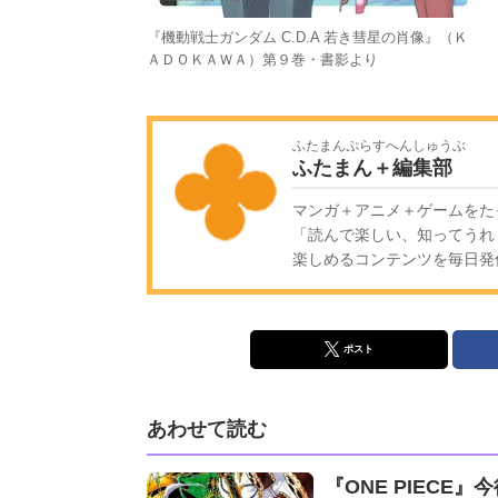
『機動戦士ガンダム C.D.A 若き彗星の肖像』（Ｋ
ＡＤＯＫＡＷＡ）第９巻・書影より
ふたまんぷらすへんしゅうぶ
ふたまん＋編集部
マンガ＋アニメ＋ゲームをた
「読んで楽しい、知ってうれ
楽しめるコンテンツを毎日発信!
ポスト
あわせて読む
『ONE PIEC