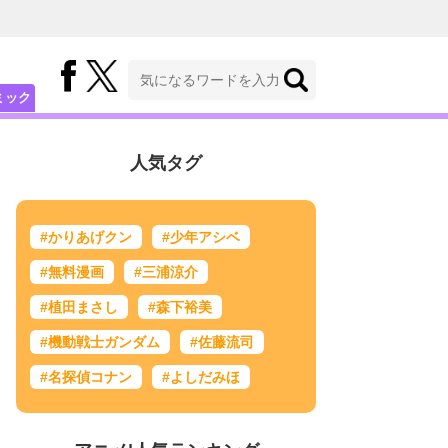
ミック
人気タグ
#かりあげクン
#少年アシベ
#無料漫画
#三浦涼介
#植田まさし
#森下裕美
#機動戦士ガンダム
#佐藤流司
#名探偵コナン
#よしだみほ