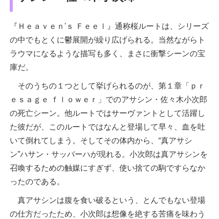
『Ｈｅａｖｅｎ'ｓ Ｆｅｅｌ』通称桜ルートは、シリーズ
の中でもとくに鬱展開が繰り広げられる。当然ながらト
ラウマになるような描写も多く、まさに衝撃シーンの宝
庫だ。
そのうちの１つとして挙げられるのが、第１章「ｐｒ
ｅｓａｇｅ ｆｌｏｗｅｒ」でのアサシン・佐々木小次郎
の死亡シーン。他ルートではサーヴァントとして活躍し
た彼だが、このルートではなんと登場して早々、血を吐
いて倒れてしまう。そしてその体内から、“真アサシ
ン”ハサン・サッバーハが現れる。小次郎は真アサシンを
召喚するための触媒にすぎず、使い捨ての駒ですらなか
ったのである。
真アサシンは腹を食い破るという、とんでもない登場
の仕方だったため、小次郎は想像を絶する苦痛を味わう