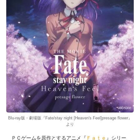
Blu-ray版・劇場版『Fate/stay night [Heaven's Feel]presage flower』
より
ＰＣゲームを原作とするアニメ『
Ｆａｔｅ
』シリー