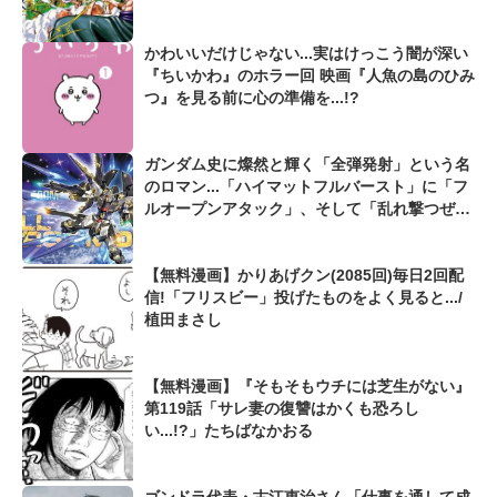
かわいいだけじゃない...実はけっこう闇が深い
『ちいかわ』のホラー回 映画『人魚の島のひみ
つ』を見る前に心の準備を...!?
ガンダム史に燦然と輝く「全弾発射」という名
のロマン...「ハイマットフルバースト」に「フ
ルオープンアタック」、そして「乱れ撃つぜ」
も...
【無料漫画】かりあげクン(2085回)毎日2回配
信!「フリスビー」投げたものをよく見ると.../
植田まさし
【無料漫画】『そもそもウチには芝生がない』
第119話「サレ妻の復讐はかくも恐ろし
い...!?」たちばなかおる
ゴンドラ代表・古江恵治さん「仕事を通して成