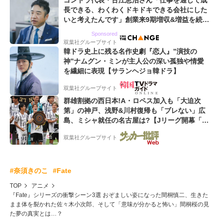
長できる、わくわくドキドキできる会社にした
いと考えたんです」創業来9期増収&増益を続け
るWebマーケティング会社のアイデンティティ
Sponsored
双葉社グループサイト
韓ドラ史上に残る名作史劇『恋人』”演技の
神”ナムグン・ミンが主人公の深い孤独や情愛
を繊細に表現【サランヘジョ韓ドラ】
双葉社グループサイト
群雄割拠の西日本!A・ロペス加入も「大迫次
第」の神戸、浅野&川村復帰も「ブレない」広
島、ミシャ就任の名古屋は?【Jリーグ開幕「初
めての秋春制」の大激論】(2)
双葉社グループサイト
#奈須きのこ
#Fate
TOP
アニメ
『Fate』シリーズの衝撃シーン3選 おぞましい姿になった間桐慎二、生きた
まま体を裂かれた佐々木小次郎、そして「意味が分かると怖い」間桐桜の見
た夢の真実とは…？