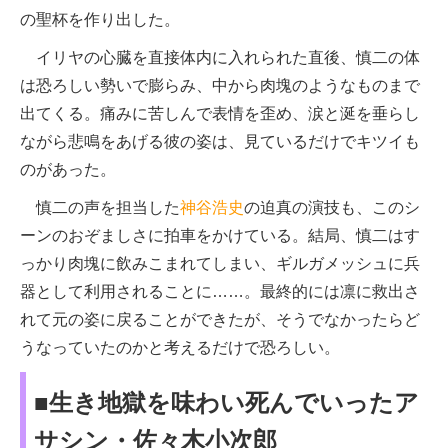
の聖杯を作り出した。
イリヤの心臓を直接体内に入れられた直後、慎二の体
は恐ろしい勢いで膨らみ、中から肉塊のようなものまで
出てくる。痛みに苦しんで表情を歪め、涙と涎を垂らし
ながら悲鳴をあげる彼の姿は、見ているだけでキツイも
のがあった。
慎二の声を担当した
神谷浩史
の迫真の演技も、このシ
ーンのおぞましさに拍車をかけている。結局、慎二はす
っかり肉塊に飲みこまれてしまい、ギルガメッシュに兵
器として利用されることに……。最終的には凛に救出さ
れて元の姿に戻ることができたが、そうでなかったらど
うなっていたのかと考えるだけで恐ろしい。
■生き地獄を味わい死んでいったア
サシン・佐々木小次郎