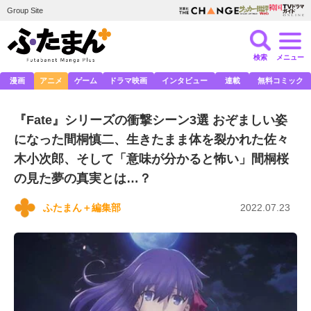
Group Site
検索
メニュー
漫画
アニメ
ゲーム
ドラマ映画
インタビュー
連載
無料コミック
『Fate』シリーズの衝撃シーン3選 おぞましい姿
になった間桐慎二、生きたまま体を裂かれた佐々
木小次郎、そして「意味が分かると怖い」間桐桜
の見た夢の真実とは…？
ふたまん＋編集部
2022.07.23