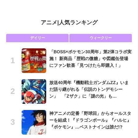
アニメ
|
人気ランキング
デイリー
ウィークリー
「BOSS×ポケモン30周年」第2弾コラボ実
施！ 新商品「歴戦の微糖」や図鑑缶登場
にファン歓喜「見つけたら即購入！」
放送40周年『機動戦士ガンダムZZ』いま
だ語り継がれる「伝説のトンデモシー
ン」 「Zザク」に「謎の光」も…
神アニメの定番「野球回」からオールスタ
ーを結成！『ドラゴンボール』『ハルヒ』
『ポケモン』…ベストナインは誰だ!?