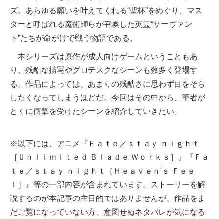
ズ。あらゆる願いを叶えてくれる“聖杯”をめぐり、マス
ターと呼ばれる魔術師らが召喚した英霊“サーヴァン
ト”たちが命がけで戦う物語である。
本シリーズは原作が成人向けゲームということもあ
り、残酷な描写やグロテスクなシーンも数多く登場す
る。作品によっては、あまりの残酷さに思わず目をそら
したくなってしまうほどだ。今回はその中から、筆者が
とくに衝撃を受けたシーンを紹介していきたい。
※以下には、アニメ『Ｆａｔｅ／ｓｔａｙ ｎｉｇｈｔ
［Ｕｎｌｉｍｉｔｅｄ Ｂｌａｄｅ Ｗｏｒｋｓ］』『Ｆａ
ｔｅ／ｓｔａｙ ｎｉｇｈｔ［Ｈｅａｖｅｎ'ｓ Ｆｅｅ
ｌ］』等の一部内容が含まれています。ストーリーを解
説するのが本記事の主目的ではありませんが、作品をま
だご覧になっていない方、意図せぬネタバレが気になる