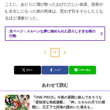
ことに。あたりに飛び散ったおびただしい血痕、肋骨が
むき出しになった彼の死体は、思わず目をそらしたくな
るほど凄惨だった。
次ページ：メルヘンな夢に秘められた恐ろしすぎる桜の
行動
1
2
ポスト
シェア
LINEで送る
あわせて読む
『ONE PIECE』今後の展開に絡んできそうな
「意味深な表紙連載」 「神」エネルの月での展
開に、元王下七武海の謎めいた過去も...