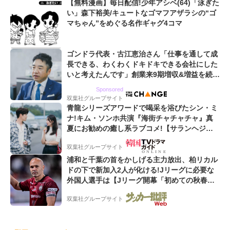
【無料漫画】毎日配信!少年アシベ(64)「泳ぎた
い」森下裕美/キュートなゴマフアザラシの“ゴ
マちゃん”をめぐる名作ギャグ4コマ
ゴンドラ代表・古江恵治さん「仕事を通して成
長できる、わくわくドキドキできる会社にした
いと考えたんです」創業来9期増収&増益を続け
るWebマーケティング会社のアイデンティティ
Sponsored
双葉社グループサイト
青龍シリーズアワードで喝采を浴びたシン・ミ
ナ!キム・ソンホ共演『海街チャチャチャ』真
夏にお勧めの癒し系ラブコメ!【サランヘジョ
韓ドラ】
双葉社グループサイト
浦和と千葉の首をかしげる主力放出、柏リカル
ドの下で新加入2人が化ける!Jリーグに必要な
外国人選手は【Jリーグ開幕「初めての秋春
制」の大激論】(4)
双葉社グループサイト