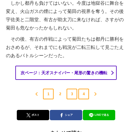
しかし都丹も負けてはいない。今度は地獄谷に舞台を
変え、火山ガスの煙によって菊田の視界を奪う。その後
宇佐美と二階堂、有古が助太刀に来なければ、さすがの
菊田も危なかったかもしれない。
その後、有古の作戦によって菊田たちは都丹に勝利を
おさめるが、それまでにも戦況が二転三転して見ごたえ
のあるバトルシーンだった。
次ページ：天才スナイパー・尾形の驚きの機転
1
2
3
4
ポスト
シェア
LINEで送る