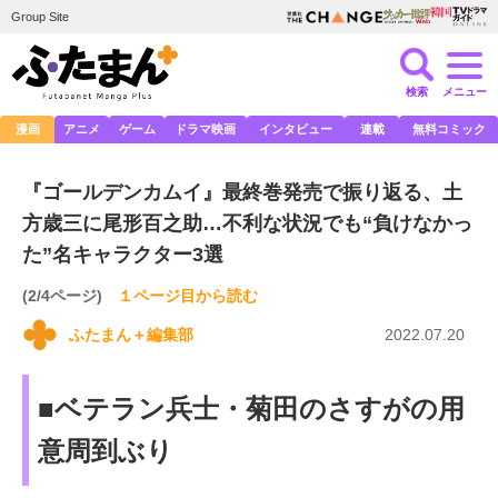
Group Site
検索
メニュー
漫画
アニメ
ゲーム
ドラマ映画
インタビュー
連載
無料コミック
『ゴールデンカムイ』最終巻発売で振り返る、土
方歳三に尾形百之助…不利な状況でも“負けなかっ
た”名キャラクター3選
(2/4ページ)
１ページ目から読む
ふたまん＋編集部
2022.07.20
■ベテラン兵士・菊田のさすがの用
意周到ぶり