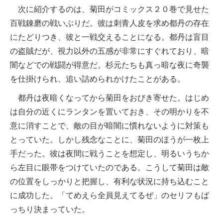
次に紹介するのは、菊田がコミックス２０巻で見せた
百戦錬磨の戦いぶりだ。彼は刺青人皮を求め都丹の存在
にたどりつき、彼と一戦交えることになる。都丹は盲目
の盗賊だが、視力以外の五感が非常にすぐれており、暗
闇などでの戦闘が得意だ。杉元たちも真っ暗な夜に奇襲
を仕掛けられ、追い詰められかけたことがある。
都丹は夜暗くなってから菊田をおびき寄せた。はじめ
は自分の近くにランタンを置いておき、その明かりを不
意に消すことで、敵の目が暗闇に慣れないように対策も
とっていた。しかし残念なことに、菊田のほうが一枚上
手だった。彼は夜間に戦うことを想定し、明るいうちか
ら左目に眼帯をつけていたのである。こうして菊田は敵
の位置をしっかりと把握し、有利な状況に持ち込むこと
に成功した。「てめえら全員見えてるぜ」のセリフもば
っちり決まっていた。