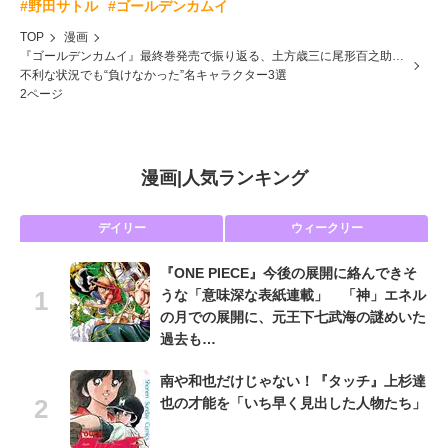
#野田サトル
#ゴールデンカムイ
TOP
漫画
『ゴールデンカムイ』最終巻発売で振り返る、土方歳三に尾形百之助…
不利な状況でも“負けなかった”名キャラクター3選
2ページ
漫画
|
人気ランキング
デイリー
ウィークリー
『ONE PIECE』今後の展開に絡んできそ
うな「意味深な表紙連載」 「神」エネル
の月での展開に、元王下七武海の謎めいた
過去も…
南や和也だけじゃない！『タッチ』上杉達
也の才能を「いち早く見出した人物たち」