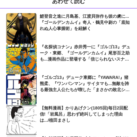
あわせて読む
鯉登音之進に月島基、江渡貝弥作も彼の虜に...
『ゴールデンカムイ』奇人・鶴見中尉の「底知
れぬ人心掌握術」を紐解く
『名探偵コナン』赤井秀一に『ゴルゴ13』デュ
ーク・東郷、『ゴールデンカムイ』尾形百之助
も...漫画作品に登場する「信じられないスナイ
パーの逸話」
『ゴルゴ13』デューク東郷に『YAWARA!』猪
熊柔、『ワンパンマン』サイタマも...無敵を誇
る最強主人公たちが喫した「まさかの敗北シー
ン」
【無料漫画】かりあげクン(1805回)毎日2回配
信!「岩風呂」思わず絶叫してしまった理由
は.../植田まさし