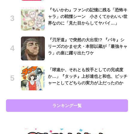
『ちいかわ』ファンの記憶に残る「恐怖キ
ャラ」の戦慄シーン 小さくてかわいい世
界なのに「見た目からしてヤバイ…」
『刃牙道』で突然の大出世!? 『バキ』シ
リーズのかませ犬・本部以蔵が「最強キャ
ラ」の座に躍り出たワケ
「球速か、それとも投手としての完成度
か…」『タッチ』上杉達也と和也、ピッチ
ャーとしてどちらの実力が上だったのか
ランキング一覧