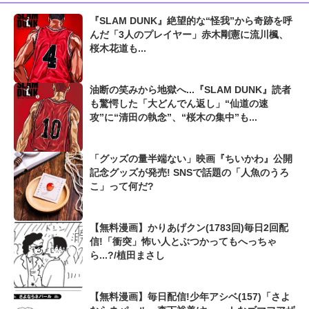
『SLAM DUNK』絶望的な“怪我”から奇跡を呼
んだ「3人のプレイヤー」赤木剛憲に流川楓、
桜木花道も...
油断の笑みから地獄へ...『SLAM DUNK』読者
も驚愕した「大どんでん返し」“仙道の速
攻”に“清田の執念”、“桜木の集中”も...
「グッズの量半端ない」映画『ちいかわ』公開
記念グッズが発売! SNSで話題の「人魚のうろ
こ」って何だ?
【無料漫画】かりあげクン(1783回)毎日2回配
信!「衝突」怖い人とぶつかってもへっちゃ
ら...?/植田まさし
【無料漫画】毎日配信!少年アシベ(157)「さよ