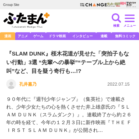
Group Site
検索
メニュー
漫画
アニメ
ゲーム
ドラマ映画
インタビュー
連載
無料コミック
『SLAM DUNK』桜木花道が見せた「突拍子もな
い行動」3選 “先輩への暴挙”“テーブル上から絶
叫”など、目を疑う奇行も…!?
孔井嘉乃
2022.07.15
９０年代に『週刊少年ジャンプ』（集英社）で連載さ
れ、少年少女たちの心を熱くさせた井上雄彦氏の『ＳＬ
ＡＭ ＤＵＮＫ（スラムダンク）』。連載終了から約２６
年の時を経て、今年の１２月３日に新作映画『ＴＨＥ Ｆ
ＩＲＳＴ ＳＬＡＭ ＤＵＮＫ』が公開され…