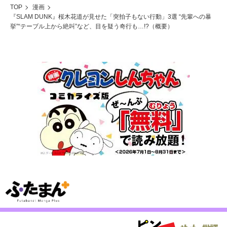
TOP
漫画
『SLAM DUNK』桜木花道が見せた「突拍子もない行動」3選 “先輩への暴
挙”“テーブル上から絶叫”など、目を疑う奇行も…!?（概要）