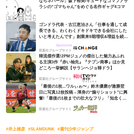
ならネパール」森下裕美/キュートなゴマフアザ
ラシの“ゴマちゃん”をめぐる名作ギャグ4コマ
ゴンドラ代表・古江恵治さん「仕事を通して成
長できる、わくわくドキドキできる会社にした
いと考えたんです」創業来9期増収&増益を続け
るWebマーケティング会社のアイデンティティ
Sponsored
双葉社グループサイト
韓流傑作選!2PMジュノの傑出した魅力あふれ
る主演3作『赤い袖先』『テプン商事』ほか見
どころ一挙解説【サランヘジョ韓ドラ】
双葉社グループサイト
「最後の1枚...ワルぃゎ〜」鈴木優磨が激勝翌
日に写真12枚投稿→渾身の“煽りショット”に興
奮!「最後の1枚までの壮大なフリ」「知念くん
のことどんだけ好きなんよw」
双葉社グループサイト
#井上雄彦
#SLAMDUNK
#週刊少年ジャンプ