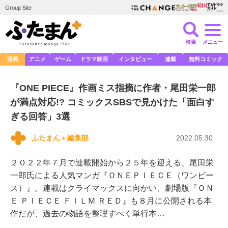
Group Site
検索
メニュー
漫画
アニメ
ゲーム
ドラマ映画
インタビュー
連載
無料コミック
『ONE PIECE』作画ミス指摘に作者・尾田栄一郎
が満点対応!? コミックスSBSで見かけた「面白す
ぎる回答」3選
ふたまん＋編集部
2022.05.30
２０２２年７月で連載開始から２５年を迎える、尾田栄
一郎氏による人気マンガ『ＯＮＥＰＩＥＣＥ（ワンピー
ス）』。連載はクライマックスに向かい、劇場版『ＯＮ
Ｅ ＰＩＥＣＥ ＦＩＬＭ ＲＥＤ』も８月に公開される本
作だが、過去の物語を整理すべく単行本…