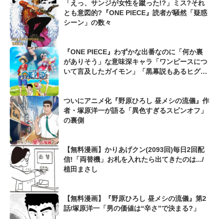
「えっ、サンジが女性を蹴った!?」ミス?それ
とも意図的?『ONE PIECE』読者が騒然「疑惑
シーン」の数々
『ONE PIECE』わずかな出番なのに「何か裏
がありそう」な意味深キャラ「ワンピースにつ
いて言及したガイモン」「黒幕説もあるヒグ
マ」も
ついにアニメ化『野原ひろし 昼メシの流儀』作
者・塚原洋一が語る「異色すぎるスピンオフ」
の裏側
【無料漫画】かりあげクン(2093回)毎日2回配
信!「両替機」お札を入れたら出てきたのは.../
植田まさし
【無料漫画】『野原ひろし 昼メシの流儀』第2
話/塚原洋一「男の価値は“辛さ”で決まる?」