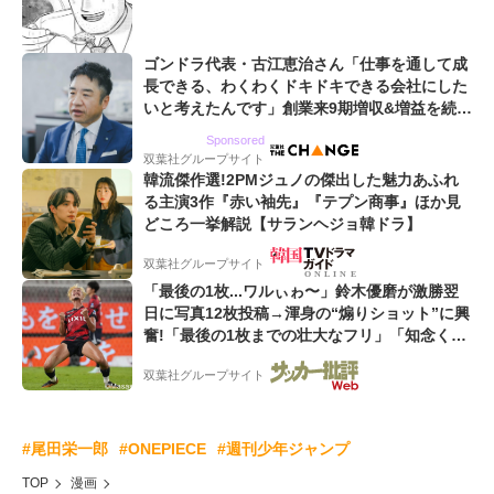
ゴンドラ代表・古江恵治さん「仕事を通して成
長できる、わくわくドキドキできる会社にした
いと考えたんです」創業来9期増収&増益を続け
るWebマーケティング会社のアイデンティティ
Sponsored
双葉社グループサイト
韓流傑作選!2PMジュノの傑出した魅力あふれ
る主演3作『赤い袖先』『テプン商事』ほか見
どころ一挙解説【サランヘジョ韓ドラ】
双葉社グループサイト
「最後の1枚...ワルぃゎ〜」鈴木優磨が激勝翌
日に写真12枚投稿→渾身の“煽りショット”に興
奮!「最後の1枚までの壮大なフリ」「知念くん
のことどんだけ好きなんよw」
双葉社グループサイト
#尾田栄一郎
#ONEPIECE
#週刊少年ジャンプ
TOP
漫画