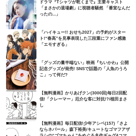
ドラマ『Tシャツが乾くまで』主要キャスト
「まさかの退場劇」に視聴者騒然 「番宣なんだ
ったの...」
「ハイキュー!! おせち2027」の予約がスター
ト!“春高”を見事表現した三段重にファン感激
「エモすぎる」
「グッズの量半端ない」映画『ちいかわ』公開
記念グッズが発売! SNSで話題の「人魚のうろ
こ」って何だ?
【無料漫画】かりあげクン(3000回)毎日2回配
信!「クレーマー」厄介な客に対抗!?/植田まさ
し
【無料漫画】毎日配信!少年アシベ(157)「さよ
ならネパール」森下裕美/キュートなゴマフアザ
ラシの“ゴマちゃん”をめぐる名作ギャグ4コマ