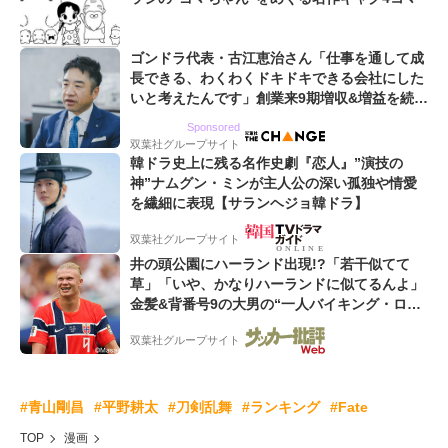
ゴンドラ代表・古江恵治さん「仕事を通して成
長できる、わくわくドキドキできる会社にした
いと考えたんです」創業来9期増収&増益を続け
るWebマーケティング会社のアイデンティティ
Sponsored
双葉社グループサイト
韓ドラ史上に残る名作史劇『恋人』”演技の
神”ナムグン・ミンが主人公の深い孤独や情愛
を繊細に表現【サランヘジョ韓ドラ】
双葉社グループサイト
井の頭公園にハーランド出現!?「若干似てて
草」「いや、かなりハーランドに似てるんよ」
金髪&背番号9の大男の“一人バイキング・ロ
ー”映像が話題!「元気をもらった」
双葉社グループサイト
#青山剛昌
#平野耕太
#刀剣乱舞
#ランキング
#Fate
TOP
漫画