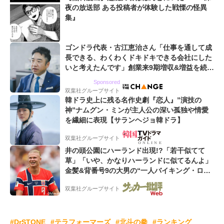
夜の放送部 ある投稿者が体験した戦慄の怪異
集』
ゴンドラ代表・古江恵治さん「仕事を通して成
長できる、わくわくドキドキできる会社にした
いと考えたんです」創業来9期増収&増益を続け
るWebマーケティング会社のアイデンティティ
Sponsored
双葉社グループサイト
韓ドラ史上に残る名作史劇『恋人』”演技の
神”ナムグン・ミンが主人公の深い孤独や情愛
を繊細に表現【サランヘジョ韓ドラ】
双葉社グループサイト
井の頭公園にハーランド出現!?「若干似てて
草」「いや、かなりハーランドに似てるんよ」
金髪&背番号9の大男の“一人バイキング・ロ
ー”映像が話題!「元気をもらった」
双葉社グループサイト
#DrSTONE
#テラフォーマーズ
#北斗の拳
#ランキング