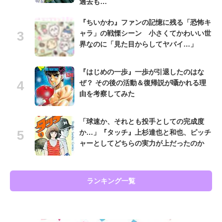
過去も…
『ちいかわ』ファンの記憶に残る「恐怖キ
ャラ」の戦慄シーン 小さくてかわいい世
界なのに「見た目からしてヤバイ…」
『はじめの一歩』一歩が引退したのはな
ぜ？ その後の活動＆復帰説が囁かれる理
由を考察してみた
「球速か、それとも投手としての完成度
か…」『タッチ』上杉達也と和也、ピッチ
ャーとしてどちらの実力が上だったのか
ランキング一覧