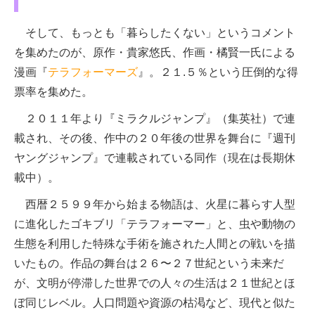
そして、もっとも「暮らしたくない」というコメント
を集めたのが、原作・貴家悠氏、作画・橘賢一氏による
漫画『
テラフォーマーズ
』。２１.５％という圧倒的な得
票率を集めた。
２０１１年より『ミラクルジャンプ』（集英社）で連
載され、その後、作中の２０年後の世界を舞台に『週刊
ヤングジャンプ』で連載されている同作（現在は長期休
載中）。
西暦２５９９年から始まる物語は、火星に暮らす人型
に進化したゴキブリ「テラフォーマー」と、虫や動物の
生態を利用した特殊な手術を施された人間との戦いを描
いたもの。作品の舞台は２６〜２７世紀という未来だ
が、文明が停滞した世界での人々の生活は２１世紀とほ
ぼ同じレベル。人口問題や資源の枯渇など、現代と似た