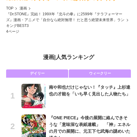
TOP
漫画
『Dr.STONE』完結！ 199X年『北斗の拳』に2599年『テラフォーマー
ズ』漫画・アニメで「自分なら絶対無理！ だと思う絶望未来世界」ラン
キングBEST3
4ページ
漫画
|
人気ランキング
デイリー
ウィークリー
南や和也だけじゃない！『タッチ』上杉達
也の才能を「いち早く見出した人物たち」
『ONE PIECE』今後の展開に絡んできそ
うな「意味深な表紙連載」 「神」エネル
の月での展開に、元王下七武海の謎めいた