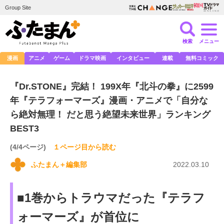
Group Site
検索
メニュー
漫画
アニメ
ゲーム
ドラマ映画
インタビュー
連載
無料コミック
『Dr.STONE』完結！ 199X年『北斗の拳』に2599
年『テラフォーマーズ』漫画・アニメで「自分な
ら絶対無理！ だと思う絶望未来世界」ランキング
BEST3
(4/4ページ)
１ページ目から読む
ふたまん＋編集部
2022.03.10
■1巻からトラウマだった『テラフ
ォーマーズ』が首位に