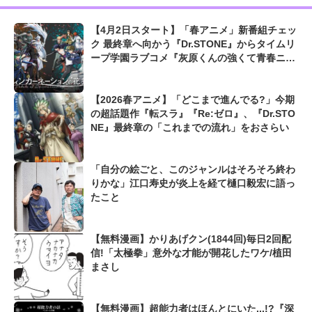
【4月2日スタート】「春アニメ」新番組チェッ
ク 最終章へ向かう『Dr.STONE』からタイムリ
ープ学園ラブコメ『灰原くんの強くて青春ニュ
ーゲーム』まで
【2026春アニメ】「どこまで進んでる?」今期
の超話題作『転スラ』『Re:ゼロ』、『Dr.STO
NE』最終章の「これまでの流れ」をおさらい
「自分の絵ごと、このジャンルはそろそろ終わ
りかな」江口寿史が炎上を経て樋口毅宏に語っ
たこと
【無料漫画】かりあげクン(1844回)毎日2回配
信!「太極拳」意外な才能が開花したワケ/植田
まさし
【無料漫画】超能力者はほんとにいた...!?『深