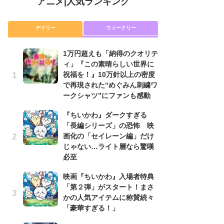
アニメ
|
人気ランキング
デイリー
ウィークリー
1万円超えも「納得のクオリテ
放
ィ」『この素晴らしい世界に
ム
祝福を！』10万針以上の密度
「
で再現された“めぐみん刺繍ワ
「
ークシャツ”にファンも感動
木
『ちいかわ』ダークすぎる
シ
「長編シリーズ」の恐怖 映
「
画化の「セイレーン編」だけ
ル
じゃない…ライト層なら驚嘆
ム
必至
さ
ス
映画『ちいかわ』入場者特典
「第２弾」がスタート！まさ
【
かの人気アイテムに称賛続々
ー
「豪華すぎる！」
完
ー