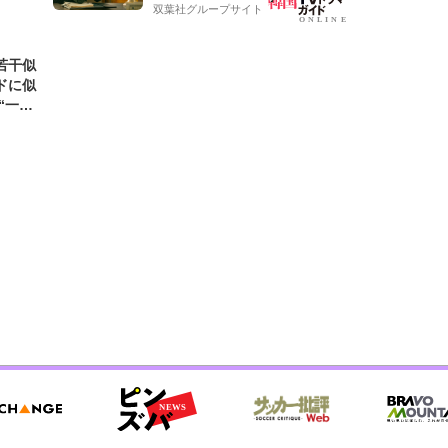
双葉社グループサイト
若干似
ドに似
“一人
元気を