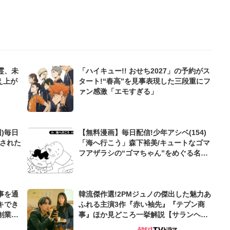
霊、未
「ハイキュー!! おせち2027」の予約がス
え上が
タート!“春高”を見事表現した三段重にフ
ァン感激「エモすぎる」
)毎日
【無料漫画】毎日配信!少年アシベ(154)
待された
「海へ行こう」森下裕美/キュートなゴマ
フアザラシの“ゴマちゃん”をめぐる名作
ギャグ4コマ
事を通
韓流傑作選!2PMジュノの傑出した魅力あ
キでき
ふれる主演3作『赤い袖先』『テプン商
創業来
事』ほか見どころ一挙解説【サランヘジ
ケティン
ョ韓ドラ】