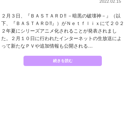
2022.02.15
２月３日、『ＢＡＳＴＡＲＤ!! －暗黒の破壊神－』（以
下、『ＢＡＳＴＡＲＤ!!』）がＮｅｔｆｌｉｘにて２０２
２年夏にシリーズアニメ化されることが発表されまし
た。２月１０日に行われたインターネットの生放送によ
って新たなＰＶや追加情報も公開される…
続きを読む