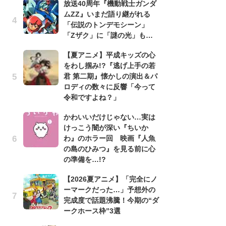
放送40周年『機動戦士ガンダ
ムZZ』いまだ語り継がれる
1
「伝説のトンデモシーン」
ィ
「Zザク」に「謎の光」も…
祝
で
【夏アニメ】平成キッズの心
ー
をわし掴み!?『逃げ上手の若
君 第二期』懐かしの演出＆パ
劇
ロディの数々に反響「今って
け
令和ですよね？」
「
れ
かわいいだけじゃない…実は
けっこう闇が深い『ちいか
映
わ』のホラー回 映画『人魚
「
の島のひみつ』を見る前に心
か
の準備を…!?
「
【2026夏アニメ】「完全にノ
「
ーマークだった…」予想外の
『
完成度で話題沸騰！今期の“ダ
2
ークホース枠”3選
ト
ッ