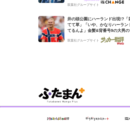
グ会社のアイデンティティ
双葉社グループサイト
井の頭公園にハーランド出現!?「
てて草」「いや、かなりハーラン
てるんよ」金髪&背番号9の大男の
バイキング・ロー”映像が話題!「
双葉社グループサイト
もらった」