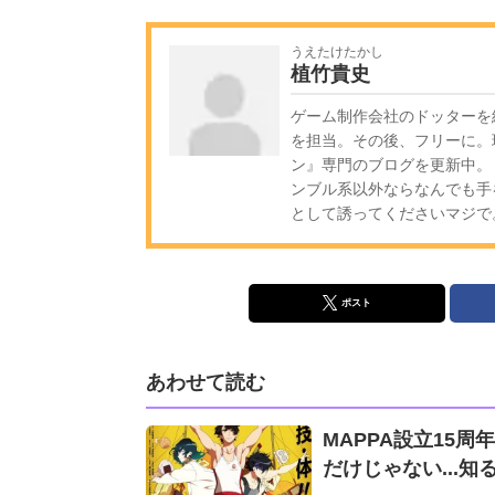
うえたけたかし
植竹貴史
ゲーム制作会社のドッターを
を担当。その後、フリーに。
ン』専門のブログを更新中。
ンブル系以外ならなんでも手
として誘ってくださいマジで
ポスト
あわせて読む
MAPPA設立15
だけじゃない...