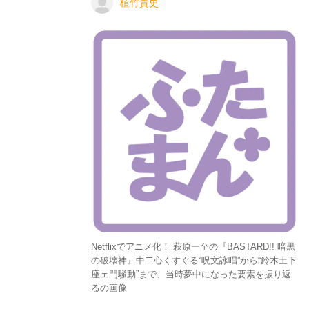
植竹貴史
Netflixでアニメ化！ 萩原一至の『BASTARD!! 暗黒
の破壊神』中二心くすぐる“呪文詠唱”から“鈴木土下
座ェ門騒動”まで、当時夢中になった要素を振り返
るの画像