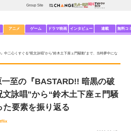
Group Site
アニメ
ゲーム
ドラマ映画
インタビュー
連載
無料コ
黒の破壊神』中二心くすぐる“呪文詠唱”から“鈴木土下座ェ門騒動”まで、当時夢中にな
原一至の『BASTARD!! 暗黒の破
呪文詠唱”から“鈴木土下座ェ門騒
った要素を振り返る
flix