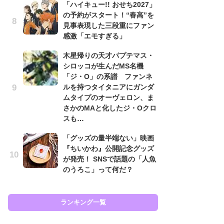
「ハイキュー!! おせち2027」
の予約がスタート！“春高”を
「
見事表現した三段重にファン
2
感激「エモすぎる」
戦
ァ
木星帰りの天才パプテマス・
入
シロッコが生んだMS名機
「ジ・O」の系譜 ファンネ
「
ルを持つタイタニアにガンダ
ン
ムタイプのオーヴェロン、ま
た
さかのMAと化したジ・Oクロ
「
スも…
ー
「グッズの量半端ない」映画
ガ
『ちいかわ』公開記念グッズ
ナ
が発売！ SNSで話題の「人魚
社
のうろこ」って何だ？
危
も…
ランキング一覧
ラン