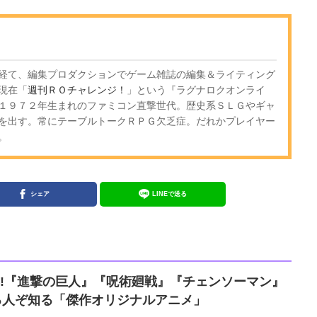
経て、編集プロダクションでゲーム雑誌の編集＆ライティング
現在「
週刊ＲＯチャレンジ！
」という『ラグナロクオンライ
１９７２年生まれのファミコン直撃世代。歴史系ＳＬＧやギャ
を出す。常にテーブルトークＲＰＧ欠乏症。だれかプレイヤー
。
シェア
LINEで送る
周年!『進撃の巨人』『呪術廻戦』『チェンソーマン』
知る人ぞ知る「傑作オリジナルアニメ」