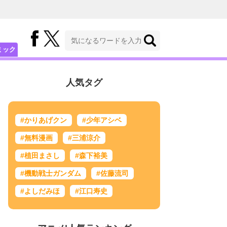
ミック
人気タグ
#かりあげクン
#少年アシベ
#無料漫画
#三浦涼介
#植田まさし
#森下裕美
#機動戦士ガンダム
#佐藤流司
#よしだみほ
#江口寿史