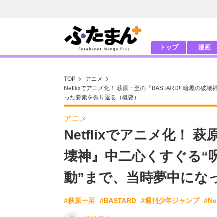
トップ
漫画
TOP
アニメ
Netflixでアニメ化！ 萩原一至の『BASTARD!! 暗
った要素を振り返る（概要）
アニメ
Netflixでアニメ化！ 萩
壊神』中二心くすぐる“
動”まで、当時夢中にな
#萩原一至
#BASTARD
#週刊少年ジャンプ
#Net