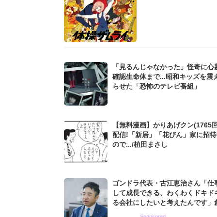
「見るんじゃなかった」怪奇に心
確認生命体まで...昭和キッズを震
らせた「恐怖のテレビ番組」
【無料漫画】かりあげクン(1765回
配信!「新居」「花びん」家に招
ので.../植田まさし
ゴンドラ代表・古江恵治さん「仕
して成長できる、わくわくドキド
る会社にしたいと考えたんです」
9期増収&増益を続けるWebマー
Sponsored