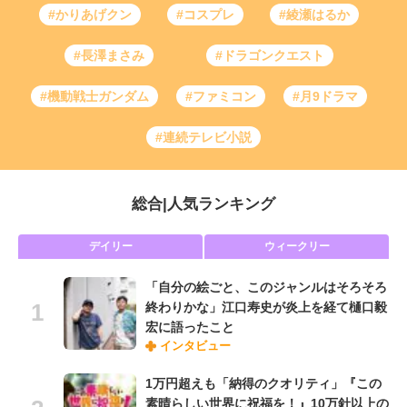
#かりあげクン
#コスプレ
#綾瀬はるか
#長澤まさみ
#ドラゴンクエスト
#機動戦士ガンダム
#ファミコン
#月9ドラマ
#連続テレビ小説
総合
|
人気ランキング
デイリー
ウィークリー
「自分の絵ごと、このジャンルはそろそろ
終わりかな」江口寿史が炎上を経て樋口毅
宏に語ったこと
インタビュー
1万円超えも「納得のクオリティ」『この
素晴らしい世界に祝福を！』10万針以上の