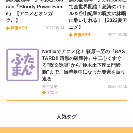
rain「Bloody Power Fam
て全世界配信！怒涛のバト
e」 【アニメとオンガ
ル＆谷山紀章の呪文の詠唱
ク。】
に酔いしれる！【2022夏ア
ニメ】
声優MEN
2022.08.24
声優MEN
2022.06.30
Netflixでアニメ化！ 萩原一至の『BAS
TARD!! 暗黒の破壊神』中二心くすぐ
る“呪文詠唱”から“鈴木土下座ェ門騒
動”まで、当時夢中になった要素を振り
返る
植竹貴史
2022.02.15
アニメ
人気タグ