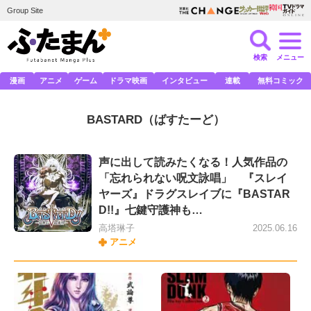
Group Site
検索
メニュー
漫画
アニメ
ゲーム
ドラマ映画
インタビュー
連載
無料コミック
BASTARD
（ばすたーど）
声に出して読みたくなる！人気作品の
「忘れられない呪文詠唱」 『スレイ
ヤーズ』ドラグスレイブに『BASTAR
D!!』七鍵守護神も…
高塔琳子
2025.06.16
アニメ