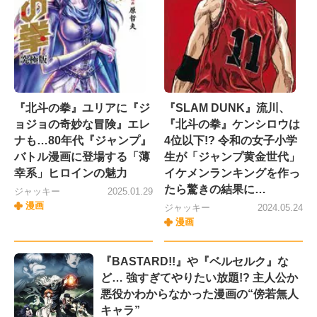
『北斗の拳』ユリアに『ジ
『SLAM DUNK』流川、
ョジョの奇妙な冒険』エレ
『北斗の拳』ケンシロウは
ナも…80年代『ジャンプ』
4位以下!? 令和の女子小学
バトル漫画に登場する「薄
生が「ジャンプ黄金世代」
幸系」ヒロインの魅力
イケメンランキングを作っ
たら驚きの結果に…
ジャッキー
2025.01.29
漫画
ジャッキー
2024.05.24
漫画
『BASTARD!!』や『ベルセルク』な
ど… 強すぎてやりたい放題!? 主人公か
悪役かわからなかった漫画の“傍若無人
キャラ”