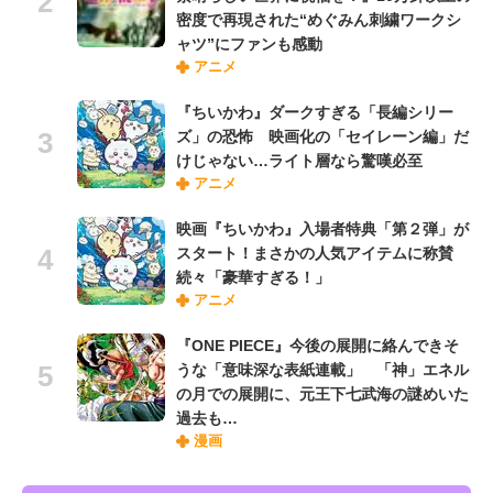
密度で再現された“めぐみん刺繍ワークシ
ャツ”にファンも感動
アニメ
『ちいかわ』ダークすぎる「長編シリー
ズ」の恐怖 映画化の「セイレーン編」だ
けじゃない…ライト層なら驚嘆必至
アニメ
映画『ちいかわ』入場者特典「第２弾」が
スタート！まさかの人気アイテムに称賛
続々「豪華すぎる！」
アニメ
『ONE PIECE』今後の展開に絡んできそ
うな「意味深な表紙連載」 「神」エネル
の月での展開に、元王下七武海の謎めいた
過去も…
漫画