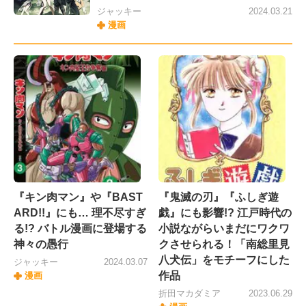
ジャッキー
2024.03.21
漫画
『キン肉マン』や『BAST
『鬼滅の刃』『ふしぎ遊
ARD!!』にも… 理不尽すぎ
戯』にも影響!? 江戸時代の
る!? バトル漫画に登場する
小説ながらいまだにワクワ
神々の愚行
クさせられる！「南総里見
八犬伝」をモチーフにした
ジャッキー
2024.03.07
作品
漫画
折田マカダミア
2023.06.29