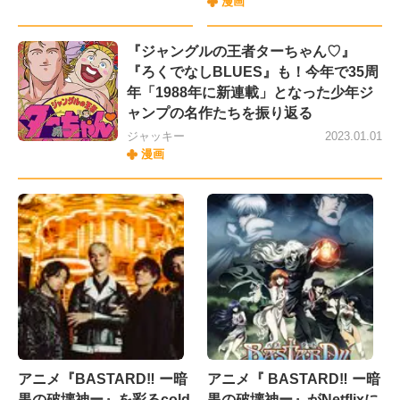
漫画
『ジャングルの王者ターちゃん♡』
『ろくでなしBLUES』も！今年で35周
年「1988年に新連載」となった少年ジ
ャンプの名作たちを振り返る
ジャッキー
2023.01.01
漫画
アニメ『BASTARD‼ ー暗
アニメ『 BASTARD‼ ー暗
黒の破壊神ー』を彩るcold
黒の破壊神ー』がNetflixに