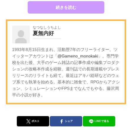
続きを読む
なつなしうちよし
夏無内好
1993年8月15日生まれ、活動歴7年のフリーライター。ツ
イッターアカウントは「
@Gameno_monokaki
」。専門学
校を出た後、大手のゲーム雑誌の記事作成や編集プロダク
ションの攻略本作成を経験。週刊誌での長期連載やプレス
リリースのリライトも経て、最近はアキバ総研などのウェ
ブ系でも執筆を始める。基本的に雑食で、RPGからアクシ
ョン、シミュレーションやFPSまでなんでもやる。藤沢周
平の小説が好き。
ポスト
シェア
LINEで送る