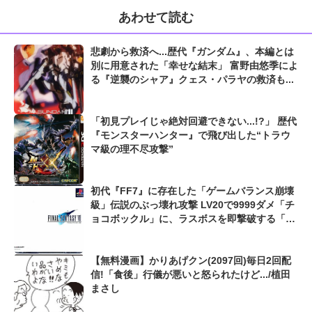
あわせて読む
悲劇から救済へ...歴代『ガンダム』、本編とは
別に用意された「幸せな結末」 富野由悠季によ
る『逆襲のシャア』クェス・パラヤの救済も...
「初見プレイじゃ絶対回避できない...!?」 歴代
『モンスターハンター』で飛び出した“トラウ
マ級の理不尽攻撃”
初代『FF7』に存在した「ゲームバランス崩壊
級」伝説のぶっ壊れ攻撃 LV20で9999ダメ「チ
ョコボックル」に、ラスボスを即撃破する「ナ
イツオブラウンド」も...
【無料漫画】かりあげクン(2097回)毎日2回配
信!「食後」行儀が悪いと怒られたけど.../植田
まさし