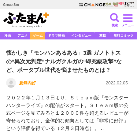
Group Site
検索
メニュー
漫画
アニメ
ゲーム
ドラマ映画
インタビュー
連載
無料コミック
懐かしき「モンハンあるある」3選 ガノトトス
の“異次元判定”ナルガクルガの“即死級攻撃”な
ど、ポータブル世代を悩ませたものとは？
夏無内好
2022.02.05
２０２２年１月１３日より、Ｓｔｅａｍ版『モンスター
ハンターライズ』の配信がスタート。Ｓｔｅａｍ版の公
式ページを見てみると１２０００件を超えるレビューが
寄せられており、全体的な傾向としては「非常に好評」
という評価を得ている（２月３日時点）。…