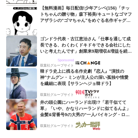
【無料漫画】毎日配信!少年アシベ(156)「チッ
トちゃんの贈り物」森下裕美/キュートなゴマフ
アザラシの“ゴマちゃん”をめぐる名作ギャグ4
コマ
ゴンドラ代表・古江恵治さん「仕事を通して成
長できる、わくわくドキドキできる会社にした
いと考えたんです」創業来9期増収&増益を続け
るWebマーケティング会社のアイデンティティ
Sponsored
双葉社グループサイト
韓ドラ史上に残る名作史劇『恋人』”演技の
神”ナムグン・ミンが主人公の深い孤独や情愛
を繊細に表現【サランヘジョ韓ドラ】
双葉社グループサイト
井の頭公園にハーランド出現!?「若干似てて
草」「いや、かなりハーランドに似てるんよ」
金髪&背番号9の大男の“一人バイキング・ロ
ー”映像が話題!「元気をもらった」
双葉社グループサイト