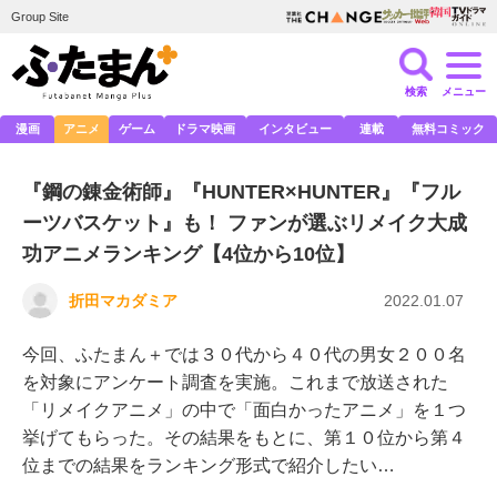
Group Site
検索
メニュー
漫画
アニメ
ゲーム
ドラマ映画
インタビュー
連載
無料コミック
『鋼の錬金術師』『HUNTER×HUNTER』『フル
ーツバスケット』も！ ファンが選ぶリメイク大成
功アニメランキング【4位から10位】
折田マカダミア
2022.01.07
今回、ふたまん＋では３０代から４０代の男女２００名
を対象にアンケート調査を実施。これまで放送された
「リメイクアニメ」の中で「面白かったアニメ」を１つ
挙げてもらった。その結果をもとに、第１０位から第４
位までの結果をランキング形式で紹介したい…