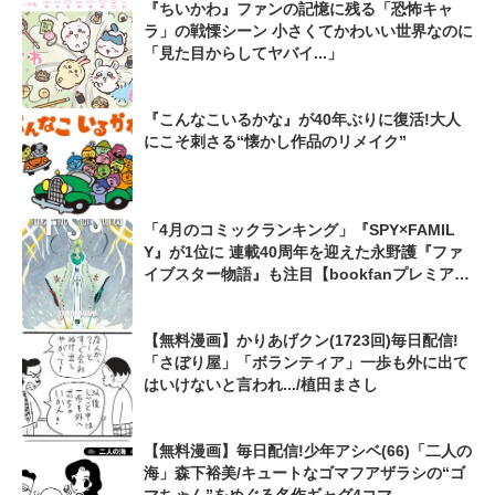
『ちいかわ』ファンの記憶に残る「恐怖キャ
ラ」の戦慄シーン 小さくてかわいい世界なのに
「見た目からしてヤバイ...」
『こんなこいるかな』が40年ぶりに復活!大人
にこそ刺さる“懐かし作品のリメイク”
「4月のコミックランキング」『SPY×FAMIL
Y』が1位に 連載40周年を迎えた永野護『ファ
イブスター物語』も注目【bookfanプレミア
ム】
【無料漫画】かりあげクン(1723回)毎日配信!
「さぼり屋」「ボランティア」一歩も外に出て
はいけないと言われ.../植田まさし
【無料漫画】毎日配信!少年アシベ(66)「二人の
海」森下裕美/キュートなゴマフアザラシの“ゴ