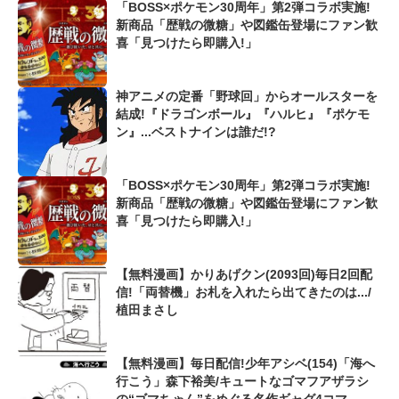
「BOSS×ポケモン30周年」第2弾コラボ実施!
新商品「歴戦の微糖」や図鑑缶登場にファン歓
喜「見つけたら即購入!」
神アニメの定番「野球回」からオールスターを
結成!『ドラゴンボール』『ハルヒ』『ポケモ
ン』...ベストナインは誰だ!?
「BOSS×ポケモン30周年」第2弾コラボ実施!
新商品「歴戦の微糖」や図鑑缶登場にファン歓
喜「見つけたら即購入!」
【無料漫画】かりあげクン(2093回)毎日2回配
信!「両替機」お札を入れたら出てきたのは.../
植田まさし
【無料漫画】毎日配信!少年アシベ(154)「海へ
行こう」森下裕美/キュートなゴマフアザラシ