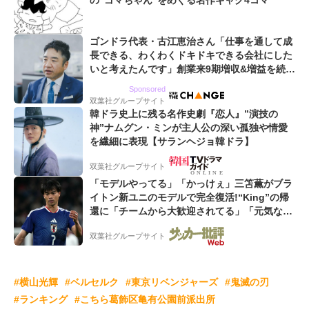
の“ゴマちゃん”をめぐる名作ギャグ4コマ
ゴンドラ代表・古江恵治さん「仕事を通して成
長できる、わくわくドキドキできる会社にした
いと考えたんです」創業来9期増収&増益を続け
るWebマーケティング会社のアイデンティティ
Sponsored
双葉社グループサイト
韓ドラ史上に残る名作史劇『恋人』”演技の
神”ナムグン・ミンが主人公の深い孤独や情愛
を繊細に表現【サランヘジョ韓ドラ】
双葉社グループサイト
「モデルやってる」「かっけぇ」三笘薫がブラ
イトン新ユニのモデルで完全復活!“King”の帰
還に「チームから大歓迎されてる」「元気な姿
見れて...」
双葉社グループサイト
#横山光輝
#ベルセルク
#東京リベンジャーズ
#鬼滅の刃
#ランキング
#こちら葛飾区亀有公園前派出所