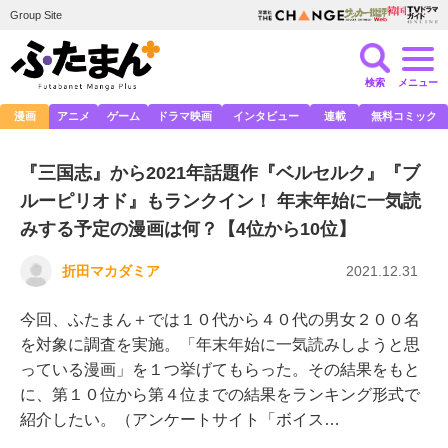
Group Site
検索
メニュー
漫画
アニメ
ゲーム
ドラマ映画
インタビュー
連載
無料コミック
『三国志』から2021年話題作『ベルセルク』『ブ
ルーピリオド』もランクイン！ 年末年始に一気読
みする予定の漫画は何？【4位から10位】
折田マカダミア
2021.12.31
今回、ふたまん＋では１０代から４０代の男女２００名
を対象に調査を実施。「年末年始に一気読みしようと思
っている漫画」を１つ挙げてもらった。その結果をもと
に、第１０位から第４位までの結果をランキング形式で
紹介したい。（アンケートサイト「ボイス…