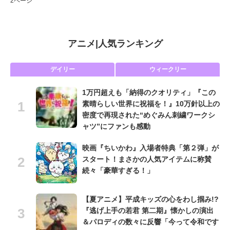
2ページ
アニメ
|
人気ランキング
デイリー
ウィークリー
1万円超えも「納得のクオリティ」『この
素晴らしい世界に祝福を！』10万針以上の
密度で再現された“めぐみん刺繍ワークシ
ャツ”にファンも感動
映画『ちいかわ』入場者特典「第２弾」が
スタート！まさかの人気アイテムに称賛
続々「豪華すぎる！」
【夏アニメ】平成キッズの心をわし掴み!?
『逃げ上手の若君 第二期』懐かしの演出
＆パロディの数々に反響「今って令和です