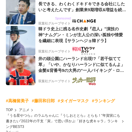
長できる、わくわくドキドキできる会社にした
いと考えたんです」創業来9期増収&増益を続け
るWebマーケティング会社のアイデンティティ
Sponsored
双葉社グループサイト
韓ドラ史上に残る名作史劇『恋人』”演技の
神”ナムグン・ミンが主人公の深い孤独や情愛
を繊細に表現【サランヘジョ韓ドラ】
双葉社グループサイト
井の頭公園にハーランド出現!?「若干似てて
草」「いや、かなりハーランドに似てるんよ」
金髪&背番号9の大男の“一人バイキング・ロ
ー”映像が話題!「元気をもらった」
双葉社グループサイト
#高橋留美子
#藤田和日郎
#タイガーマスク
#ランキング
TOP
アニメ
『うる星やつら』のラムちゃんに『うしおととら』とらも！“年賀状にも
書きたい”2022年の干支「寅」で思い浮かぶ「好きな虎キャラ」ランキ
ングBEST3