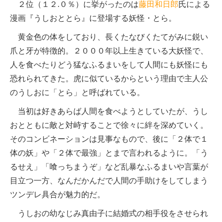
２位（１２.０％）に挙がったのは
藤田和日郎
氏による
漫画『うしおととら』に登場する妖怪・とら。
黄金色の体をしており、長くたなびくたてがみに鋭い
爪と牙が特徴的。２０００年以上生きている大妖怪で、
人を食べたりどう猛なふるまいをして人間にも妖怪にも
恐れられてきた。虎に似ているからという理由で主人公
のうしおに「とら」と呼ばれている。
当初は好きあらば人間を食べようとしていたが、うし
おとともに敵と対峙することで徐々に絆を深めていく。
そのコンビネーションは見事なもので、後に「２体で１
体の妖」や「２体で最強」とまで言われるように。「う
るせえ」「喰っちまうぞ」など乱暴なふるまいや言葉が
目立つ一方、なんだかんだで人間の手助けをしてしまう
ツンデレ具合が魅力的だ。
うしおの幼なじみ真由子に結婚式の相手役をさせられ