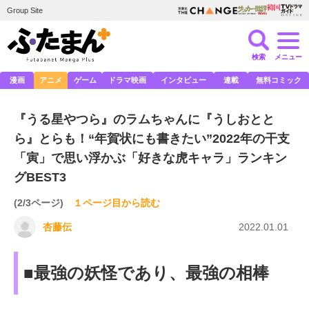
Group Site
検索
メニュー
漫画
アニメ
ゲーム
ドラマ映画
インタビュー
連載
無料コミック
『うる星やつら』のラムちゃんに『うしおとと
ら』とらも！“年賀状にも書きたい”2022年の干支
「寅」で思い浮かぶ「好きな虎キャラ」ランキン
グBEST3
(2/3ページ)
１ページ目から読む
杏藤伝
2022.01.01
■最強の妖怪であり、最強の相棒