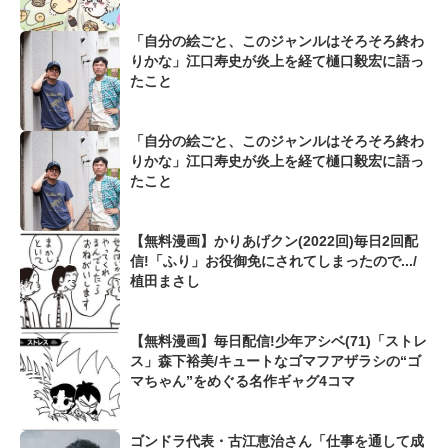
「自分の絵ごと、このジャンルはそろそろ終わ
りかな」江口寿史が炎上を経て樋口毅宏に語っ
たこと
「自分の絵ごと、このジャンルはそろそろ終わ
りかな」江口寿史が炎上を経て樋口毅宏に語っ
たこと
【無料漫画】かりあげクン(2022回)毎日2回配
信!「ふり」お役御免にされてしまったので.../
植田まさし
【無料漫画】毎日配信!少年アシベ(71)「ストレ
ス」森下裕美/キュートなゴマフアザラシの“ゴ
マちゃん”をめぐる名作ギャグ4コマ
ゴンドラ代表・古江恵治さん「仕事を通して成