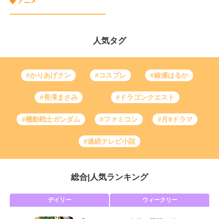
アニメ
人気タグ
#かりあげクン
#コスプレ
#綾瀬はるか
#長澤まさみ
#ドラゴンクエスト
#機動戦士ガンダム
#ファミコン
#月9ドラマ
#連続テレビ小説
総合
|
人気ランキング
デイリー
ウィークリー