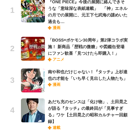
『ONE PIECE』今後の展開に絡んできそ
うな「意味深な表紙連載」 「神」エネル
の月での展開に、元王下七武海の謎めいた
過去も…
漫画
「BOSS×ポケモン30周年」第2弾コラボ実
施！ 新商品「歴戦の微糖」や図鑑缶登場
にファン歓喜「見つけたら即購入！」
アニメ
南や和也だけじゃない！『タッチ』上杉達
也の才能を「いち早く見出した人物たち」
漫画
あだち充のセンスは「化け物」、土田晃之
が語る『タッチ』の最終回が「見事すぎ
る」ワケ【土田晃之の昭和カルチャー回顧
録】
連載