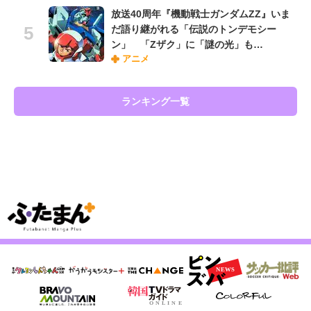
放送40周年『機動戦士ガンダムZZ』いま
だ語り継がれる「伝説のトンデモシー
ン」 「Zザク」に「謎の光」も…
アニメ
ランキング一覧