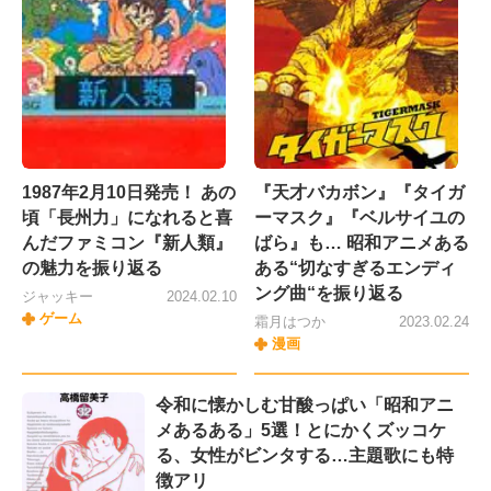
1987年2月10日発売！ あの
『天才バカボン』『タイガ
頃「長州力」になれると喜
ーマスク』『ベルサイユの
んだファミコン『新人類』
ばら』も… 昭和アニメある
の魅力を振り返る
ある“切なすぎるエンディ
ング曲“を振り返る
ジャッキー
2024.02.10
ゲーム
霜月はつか
2023.02.24
漫画
令和に懐かしむ甘酸っぱい「昭和アニ
メあるある」5選！とにかくズッコケ
る、女性がビンタする…主題歌にも特
徴アリ