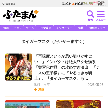
Group Site
検索
メニュー
漫画
アニメ
ゲーム
ドラマ映画
インタビュー
連載
無料コミック
タイガーマスク
（たいがーますく）
「再現度というか思い切りがすご
い…」インパクトは絶大!?クセ強系
「実写化作品」の攻めすぎ演出 『テ
ニスの王子様』に『やるっきゃ騎
士』、『タイガーマスク』も…
海狸こう平
2025.05.26
漫画