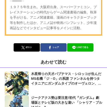
１９７５年生まれ。大阪府出身。スーパーファミコン、プ
レイステーションの時代からゲーム関連書籍の編集、執筆
を手がける。アニメ関連書籍、漫画のキャラクターブック
等を制作したほか、アニメ誌や映画パンフレット、少年漫
画誌などでインタビュー記事等をメインに活動。
ポスト
シェア
LINEで送る
あわせて読む
木星帰りの天才パプテマス・シロッコが生んだ
MS名機「ジ・O」の系譜 ファンネルを持つタ
イタニアにガンダムタイプのオーヴェロン、ま
さかのMAと化したジ・Oクロスも...
ジークアクス勢は要注意!初代『ガンダム』劇
場版とテレビ版の大きな違い 「シャリア・ブル