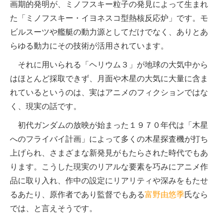
画期的発明が、ミノフスキー粒子の発見によって生まれ
た「ミノフスキー・イヨネスコ型熱核反応炉」です。モ
ビルスーツや艦艇の動力源としてだけでなく、ありとあ
らゆる動力にその技術が活用されています。
それに用いられる「ヘリウム３」が地球の大気中から
はほとんど採取できず、月面や木星の大気に大量に含ま
れているというのは、実はアニメのフィクションではな
く、現実の話です。
初代ガンダムの放映が始まった１９７０年代は「木星
へのフライバイ計画」によって多くの木星探査機が打ち
上げられ、さまざまな新発見がもたらされた時代でもあ
ります。こうした現実のリアルな要素を巧みにアニメ作
品に取り入れ、作中の設定にリアリティや深みをもたせ
るあたり、原作者であり監督でもある
富野由悠季
氏なら
では、と言えそうです。