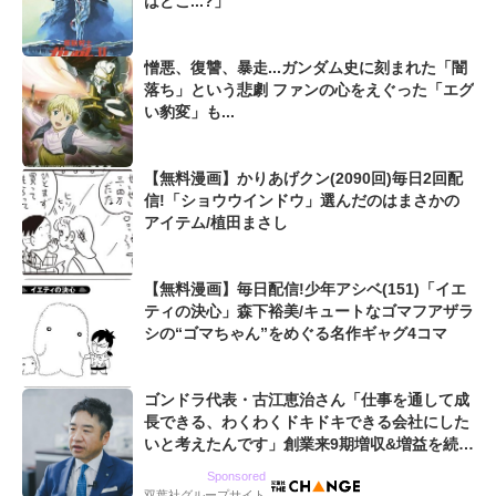
はどこ...?」
憎悪、復讐、暴走...ガンダム史に刻まれた「闇
落ち」という悲劇 ファンの心をえぐった「エグ
い豹変」も...
【無料漫画】かりあげクン(2090回)毎日2回配
信!「ショウウインドウ」選んだのはまさかの
アイテム/植田まさし
【無料漫画】毎日配信!少年アシベ(151)「イエ
ティの決心」森下裕美/キュートなゴマフアザラ
シの“ゴマちゃん”をめぐる名作ギャグ4コマ
ゴンドラ代表・古江恵治さん「仕事を通して成
長できる、わくわくドキドキできる会社にした
いと考えたんです」創業来9期増収&増益を続け
るWebマーケティング会社のアイデンティティ
Sponsored
双葉社グループサイト