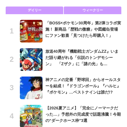
デイリー
ウィークリー
「BOSS×ポケモン30周年」第2弾コラボ実
施！ 新商品「歴戦の微糖」や図鑑缶登場
にファン歓喜「見つけたら即購入！」
放送40周年『機動戦士ガンダムZZ』いま
だ語り継がれる「伝説のトンデモシー
ン」 「Zザク」に「謎の光」も…
神アニメの定番「野球回」からオールスタ
ーを結成！『ドラゴンボール』『ハルヒ』
『ポケモン』…ベストナインは誰だ!?
【2026夏アニメ】「完全にノーマークだ
った…」予想外の完成度で話題沸騰！今期
の“ダークホース枠”3選