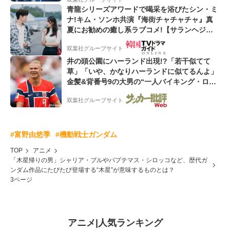
青龍シリーズアワードで喝采を浴びたシン・ミ
ナ!キム・ソンホ共演『海街チャチャチャ』真
夏にお勧めの癒し系ラブコメ!【サランヘジョ
韓ドラ】
双葉社グループサイト
井の頭公園にハーランド出現!?「若干似てて
草」「いや、かなりハーランドに似てるんよ」
金髪&背番号9の大男の“一人バイキング・ロ
ー”映像が話題!「元気をもらった」
双葉社グループサイト
#富野由悠季
#機動戦士ガンダム
TOP
アニメ
「木星帰りの男」シャリア・ブルやパプテマス・シロッコなど、歴代ガ
ンダム作品にたびたび登場する“木星”が意味するものとは？
3ページ
アニメ
|
人気ランキング