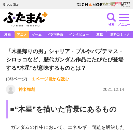
Group Site
検索
メニュー
漫画
アニメ
ゲーム
ドラマ映画
インタビュー
連載
無料コミック
「木星帰りの男」シャリア・ブルやパプテマス・
シロッコなど、歴代ガンダム作品にたびたび登場
する“木星”が意味するものとは？
(3/3ページ)
１ページ目から読む
神楽舞創
2021.12.14
■“木星”を描いた背景にあるもの
ガンダムの作中において、エネルギー問題を解決した