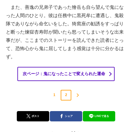
また、善逸の兄弟子であった獪岳も自ら望んで鬼にな
った人間のひとり。彼は任務中に黒死牟に遭遇し、鬼殺
隊でありながら命乞いをした。猗窩座の勧誘をすっぱり
と断った煉獄杏寿郎が聞いたら怒ってしまいそうな出来
事だが、ここまでのストーリーを読んできた読者にとっ
て、恐怖心から鬼に屈してしまう感覚は十分に分かるは
ず。
次ページ：鬼になったことで変えられた運命
1
2
ポスト
シェア
LINEで送る