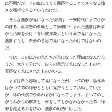
は不明だが、その血にうまく順応することでさらなる強
さを獲得できるというわけだ。
そんな無惨が鬼になった経緯は、平安時代にまでさか
のぼる。産屋敷の血筋として病弱に生まれた無惨は医者
から治療を受け「青い彼岸花」という薬で鬼になった。
無惨すらも、自分の意思で鬼になったわけではないの
だ。
では、このほかの鬼たちが鬼になった理由はなんだろ
うか。大きく分けて、自らの意思で鬼になったものと、
否応なく鬼にされたものがいる。
まずは自ら志願して鬼になった例。上弦の壱・黒死牟
はかつて弟の縁壱とともに鬼狩りとして活動していた
が、痣の代償で余命わずかになってしまう。すべてのし
がらみからの解放と、何をしてもかなわなかった弟・縁
壱を超える力を求め、無惨の勧誘に応じた。