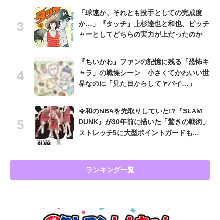
「球速か、それとも投手としての完成度
か…」『タッチ』上杉達也と和也、ピッチ
ャーとしてどちらの実力が上だったのか
『ちいかわ』ファンの記憶に残る「恐怖キ
ャラ」の戦慄シーン 小さくてかわいい世
界なのに「見た目からしてヤバイ…」
令和のNBAを先取りしていた!?『SLAM
DUNK』が30年前に描いた「驚きの戦術」
ストレッチ5に大型ポイントガードも…
ランキング一覧