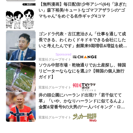
【無料漫画】毎日配信!少年アシベ(64)「泳ぎた
い」森下裕美/キュートなゴマフアザラシの“ゴ
マちゃん”をめぐる名作ギャグ4コマ
ゴンドラ代表・古江恵治さん「仕事を通して成
長できる、わくわくドキドキできる会社にした
いと考えたんです」創業来9期増収&増益を続け
るWebマーケティング会社のアイデンティティ
Sponsored
双葉社グループサイト
ソウル中部市場・乾物通りでお土産探し、韓国
リピーターならなにを選ぶ?【韓国の個人旅行
ガイド】
双葉社グループサイト
井の頭公園にハーランド出現!?「若干似てて
草」「いや、かなりハーランドに似てるんよ」
金髪&背番号9の大男の“一人バイキング・ロ
ー”映像が話題!「元気をもらった」
双葉社グループサイト