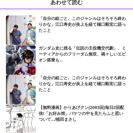
あわせて読む
「自分の絵ごと、このジャンルはそろそろ終わ
りかな」江口寿史が炎上を経て樋口毅宏に語っ
たこと
ガンダム史に残る「伝説の主役機交代劇」、ミ
ーティアからのフリーダム無双、禍々しいエピ
オン搭乗も...
「自分の絵ごと、このジャンルはそろそろ終わ
りかな」江口寿史が炎上を経て樋口毅宏に語っ
たこと
【無料漫画】かりあげクン(2083回)毎日2回配
信!「お好み焼」バケツの中を見たらふと思い
ついて.../植田まさし