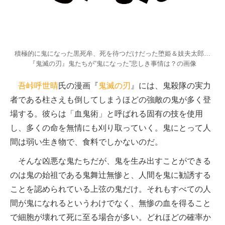
積極的に鬼になった黒死牟、死を待つだけだった堕姫＆妓夫太郎…
『鬼滅の刃』鬼たちが“鬼になった”悲しき事情は？の画像
吾峠呼世晴
氏の漫画『
鬼滅の刃
』には、鬼殺隊の実力
者である柱さえも倒してしまうほどの強敵の鬼が多く登
場する。彼らは「血鬼術」と呼ばれる固有の技を使用
し、多くの命を無情にも刈り取っていく。鬼にとって人
間は弱い生き物で、食料でしかないのだ。
そんな凶悪な鬼たちだが、鬼を生み出すことができる
のは鬼の始祖である鬼舞辻無惨と、人間を鬼に勧誘する
ことを認められている上弦の鬼だけ。それもすべての人
間が鬼になれるというわけでなく、無惨の血を得ること
で細胞が壊れて死に至る場合が多い。どれほどの確率か