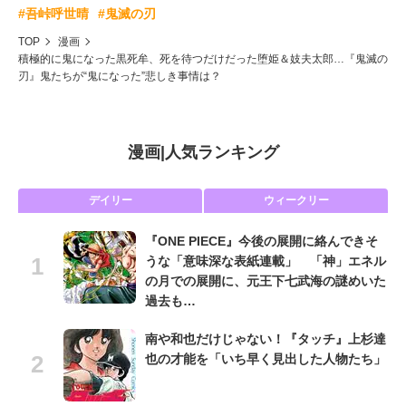
#吾峠呼世晴
#鬼滅の刃
TOP
漫画
積極的に鬼になった黒死牟、死を待つだけだった堕姫＆妓夫太郎…『鬼滅の
刃』鬼たちが“鬼になった”悲しき事情は？
漫画
|
人気ランキング
デイリー
ウィークリー
『ONE PIECE』今後の展開に絡んできそ
うな「意味深な表紙連載」 「神」エネル
の月での展開に、元王下七武海の謎めいた
過去も…
南や和也だけじゃない！『タッチ』上杉達
也の才能を「いち早く見出した人物たち」