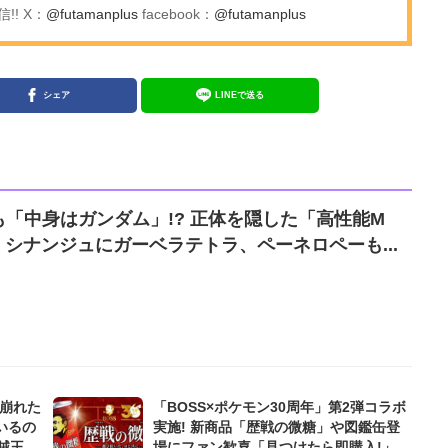
! X：
@futamanplus
facebook：
@futamanplus
シェア
LINEで送る
「中身はガンダム」!? 正体を隠した「高性能M
 シナンジュにガーベラテトラ、ペーネロペーも...
が崩れた
「BOSS×ポケモン30周年」第2弾コラボ
いるの
実施! 新商品「歴戦の微糖」や図鑑缶登
海賊王を
場にファン歓喜「見つけたら即購入!」