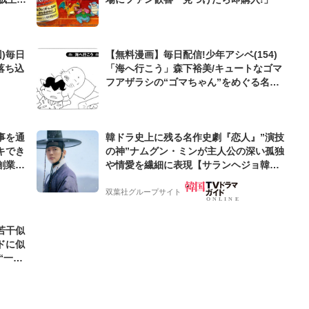
)毎日
【無料漫画】毎日配信!少年アシベ(154)
落ち込
「海へ行こう」森下裕美/キュートなゴマ
フアザラシの“ゴマちゃん”をめぐる名作
ギャグ4コマ
事を通
韓ドラ史上に残る名作史劇『恋人』”演技
キでき
の神”ナムグン・ミンが主人公の深い孤独
創業来
や情愛を繊細に表現【サランヘジョ韓ド
ケティン
ラ】
双葉社グループサイト
若干似
ドに似
“一人
元気を