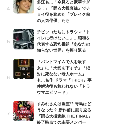
多江も…「今見ると豪華すぎ
『
る！」『踊る大捜査線』でチ
け
ョイ役を務めた「ブレイク前
え
の人気俳優」たち
の
ナ
チビッコたちにトラウマ「ト
イレに行けない…」…昭和を
昭
代表する恐怖番組『あなたの
『
知らない世界』を振り返る
実
を
「パントマイムで人を殺す
女」に「天罰を下す子」「絶
『
対に死なない老人ホーム」
超
も…名作 ドラマ『TRICK』事
ち
件解決後も救われない「トラ
さ
ウマエピソード」
「
すみれさんは幽霊!? 青島はど
『
うなった？ 新作前に振り返る
逸
『踊る大捜査線 THE FINAL』
績
終了時点での主要メンバー
イ