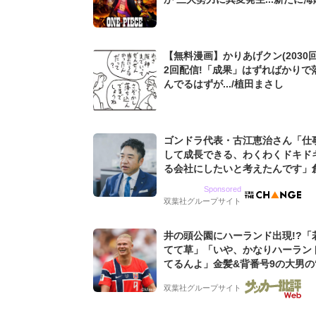
目指す者も...
【無料漫画】かりあげクン(2030回
2回配信!「成果」はずればかりで
んでるはずが.../植田まさし
ゴンドラ代表・古江恵治さん「仕
して成長できる、わくわくドキド
る会社にしたいと考えたんです」
9期増収&増益を続けるWebマー
Sponsored
グ会社のアイデンティティ
双葉社グループサイト
井の頭公園にハーランド出現!?「
てて草」「いや、かなりハーラン
てるんよ」金髪&背番号9の大男の
バイキング・ロー”映像が話題!「
双葉社グループサイト
もらった」