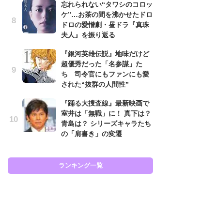
忘れられない“タワシのコロッ
あ
ケ”…お茶の間を沸かせたドロ
『
ドロの愛憎劇・昼ドラ『真珠
ラ
夫人』を振り返る
面
ラ
『銀河英雄伝説』地味だけど
も
超優秀だった「名参謀」た
ち 司令官にもファンにも愛
『
された“抜群の人間性”
が
知
『踊る大捜査線』最新映画で
相
室井は「無職」に！ 真下は？
青島は？ シリーズキャラたち
『
の「肩書き」の変遷
は
ェ
た
ン
ランキング一覧
イ
ラン