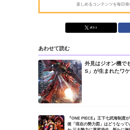
楽しめるコンテンツを毎日発信!
ポスト
あわせて読む
外見はジオン機でも
S」が生まれたワケ
『ONE PIECE』王下七武海制度
後「現在の勢力図」はどうなって
か 三大勢力に異変発生...新たに