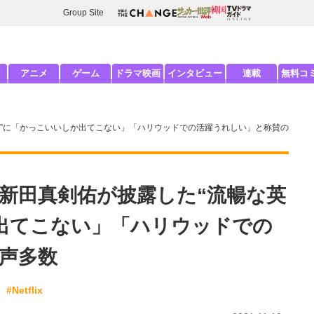
Group Site
アニメ
ゲーム
ドラマ映画
インタビュー
連載
無料コ
語”に「かっこいいしか出てこない」「ハリウッドでの活躍うれしい」と称賛の
新田真剣佑が披露した“流暢な英
出てこない」「ハリウッドでの
声多数
#Netflix