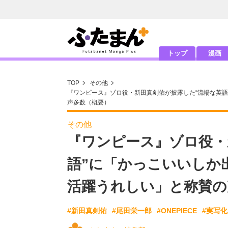
トップ
漫画
TOP
その他
『ワンピース』ゾロ役・新田真剣佑が披露した“流暢な英
声多数（概要）
その他
『ワンピース』ゾロ役・
語”に「かっこいいしか
活躍うれしい」と称賛の
#新田真剣佑
#尾田栄一郎
#ONEPIECE
#実写化