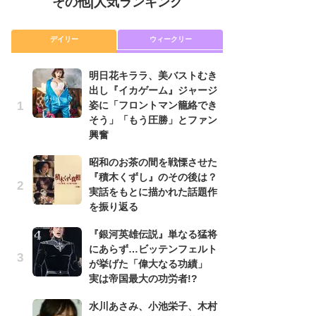
その他
|
人気ランキング
デイリー
ウィークリー
明日花キララ、美バストむき
『
出し『イカゲーム』ジャージ
に
姿に「フロントマン籠絡でき
が
そう」「もう圧勝」とファン
実
興奮
明
昭和のお茶の間を戦慄させた
出
『積木くずし』のその後は？
姿
実話をもとに描かれた話題作
そ
を振り返る
興
『銀河英雄伝説』単なる猛将
『
にあらず…ビッテンフェルト
れ
が挙げた「偉大なる功績」
真
実は帝国最大の功労者!?
ド
当
水川あさみ、小池栄子、木村