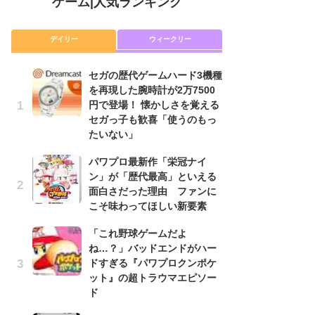
ゲーム
|
人気ランキング
デイリー
ウィークリー
セガの歴代ゲームハード3機種
セ
を再現した腕時計が2万7500
を
円で登場！ 懐かしさを覚える
円
セガっ子も歓喜「使うのもっ
セ
たいない」
た
パワプロ最新作「栄冠ナイ
「
ン」が「歴代最高」といえる
NI
面白さだった理由 ファンに
い
こそ味わってほしい新要素
ナ
「これ野球ゲームだよ
パ
ね…？」バッドエンドがハー
ン
ドすぎる『パワプロクンポケ
面
ット』の超トラウマエピソー
こ
ド
P