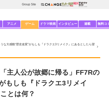
Group Site
アニメ
ゲーム
ドラマ映画
インタビュー
連載
無料コ
ような大感動“歴史改変”がもしも『ドラクエ3リメイク』にあるとしたら望
「主人公が故郷に帰る」FF7Rの
”がもしも『ドラクエ3リメイ
むことは何？