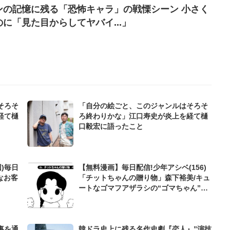
ンの記憶に残る「恐怖キャラ」の戦慄シーン 小さく
に「見た目からしてヤバイ...」
そろそ
「自分の絵ごと、このジャンルはそろそ
経て樋
ろ終わりかな」江口寿史が炎上を経て樋
口毅宏に語ったこと
)毎日
【無料漫画】毎日配信!少年アシベ(156)
なお客
「チットちゃんの贈り物」森下裕美/キュ
ートなゴマフアザラシの“ゴマちゃん”を
めぐる名作ギャグ4コマ
事を通
韓ドラ史上に残る名作史劇『恋人』”演技