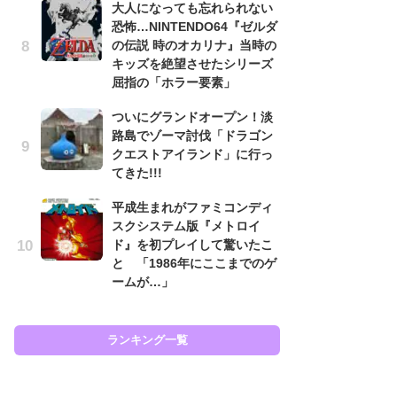
大人になっても忘れられない
フ
恐怖…NINTENDO64『ゼルダ
の伝説 時のオカリナ』当時の
大
キッズを絶望させたシリーズ
恐怖
屈指の「ホラー要素」
の
キ
ついにグランドオープン！淡
屈
路島でゾーマ討伐「ドラゴン
クエストアイランド」に行っ
癒
てきた!!!
イ
や
平成生まれがファミコンディ
せ
スクシステム版『メトロイ
ド』を初プレイして驚いたこ
『
と 「1986年にここまでのゲ
ト
ームが…」
ー
説
と
ランキング一覧
ラン