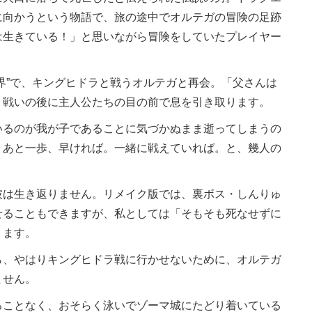
に向かうという物語で、旅の途中でオルテガの冒険の足跡
は生きている！」と思いながら冒険をしていたプレイヤー
界”で、キングヒドラと戦うオルテガと再会。「父さんは
、戦いの後に主人公たちの目の前で息を引き取ります。
るのが我が子であることに気づかぬまま逝ってしまうの
。あと一歩、早ければ。一緒に戦えていれば。と、幾人の
は生き返りません。リメイク版では、裏ボス・しんりゅ
せることもできますが、私としては「そもそも死なせずに
ります。
、やはりキングヒドラ戦に行かせないために、オルテガ
ません。
ことなく、おそらく泳いでゾーマ城にたどり着いている