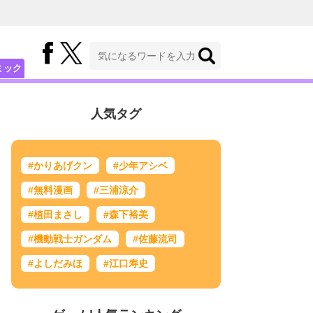
ミック
人気タグ
#かりあげクン
#少年アシベ
#無料漫画
#三浦涼介
#植田まさし
#森下裕美
#機動戦士ガンダム
#佐藤流司
#よしだみほ
#江口寿史