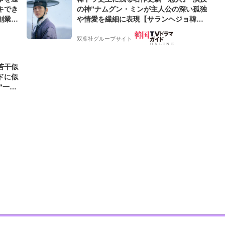
キでき
の神”ナムグン・ミンが主人公の深い孤独
創業来
や情愛を繊細に表現【サランヘジョ韓ド
ケティン
ラ】
双葉社グループサイト
若干似
ドに似
“一人
元気を