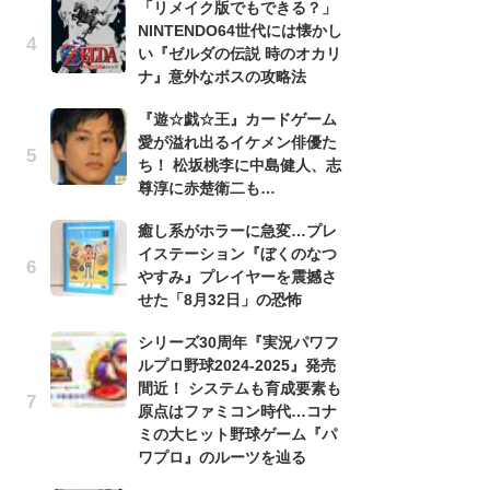
「リメイク版でもできる？」
滅
NINTENDO64世代には懐かし
モ
い『ゼルダの伝説 時のオカリ
ル
ナ』意外なボスの攻略法
で
『遊☆戯☆王』カードゲーム
「
愛が溢れ出るイケメン俳優た
ね
ち！ 松坂桃李に中島健人、志
ド
尊淳に赤楚衛二も…
ッ
ド
癒し系がホラーに急変…プレ
イステーション『ぼくのなつ
『
やすみ』プレイヤーを震撼さ
オ
せた「8月32日」の恐怖
く
熱
シリーズ30周年『実況パワフ
出
ルプロ野球2024-2025』発売
間近！ システムも育成要素も
悲
原点はファミコン時代…コナ
う
ミの大ヒット野球ゲーム『パ
ボ
ワプロ』のルーツを辿る
「
マ