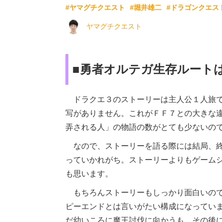
#ヤマグチクエスト
#堀井雄二
#ドラゴンクエス
ヤマグチクエスト
■勇者オルテガ生存ルートは
ドラクエ３のストーリーは主人公１人旅で
写がありません。これがＦＦ７との大きな
弄される人」の物語の数がとても少ないの
なので、ストーリーを語る際には結局、終
っていかれがち。ストーリーよりもゲーム
も思います。
もちろんストーリーもしっかり面白いので
ピーエンドとは言いがたい構成になってい
だ幼いころに魔王討伐に向かうも、その後