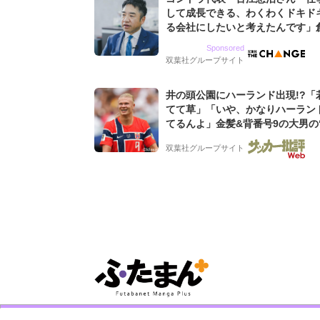
して成長できる、わくわくドキド
る会社にしたいと考えたんです」
9期増収&増益を続けるWebマー
Sponsored
グ会社のアイデンティティ
双葉社グループサイト
井の頭公園にハーランド出現!?「
てて草」「いや、かなりハーラン
てるんよ」金髪&背番号9の大男の
バイキング・ロー”映像が話題!「
双葉社グループサイト
もらった」