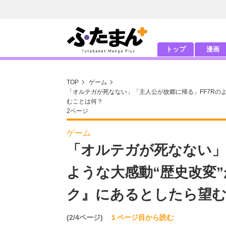
トップ
漫画
TOP
ゲーム
「オルテガが死なない」「主人公が故郷に帰る」FF7Rの
むことは何？
2ページ
ゲーム
「オルテガが死なない」
ような大感動“歴史改変
ク』にあるとしたら望
(2/4ページ)
１ページ目から読む