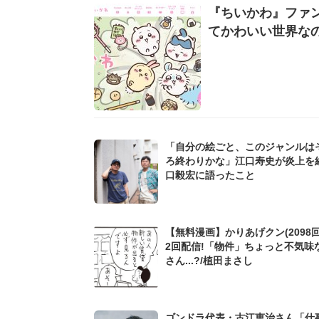
『ちいかわ』ファ
てかわいい世界なの
「自分の絵ごと、このジャンルは
ろ終わりかな」江口寿史が炎上を
口毅宏に語ったこと
【無料漫画】かりあげクン(2098回
2回配信!「物件」ちょっと不気味
さん...?/植田まさし
ゴンドラ代表・古江恵治さん「仕