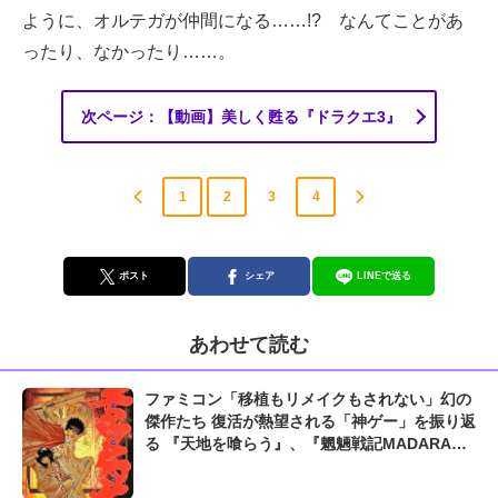
ように、オルテガが仲間になる……!? なんてことがあ
ったり、なかったり……。
次ページ：【動画】美しく甦る『ドラクエ3』
1
2
3
4
ポスト
シェア
LINEで送る
あわせて読む
ファミコン「移植もリメイクもされない」幻の
傑作たち 復活が熱望される「神ゲー」を振り返
る 『天地を喰らう』、『魍魎戦記MADARA』
に『ラグランジュポイント』も...