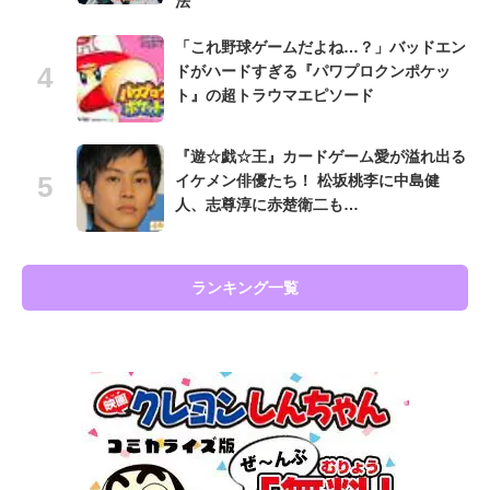
法
「これ野球ゲームだよね…？」バッドエン
ドがハードすぎる『パワプロクンポケッ
ト』の超トラウマエピソード
『遊☆戯☆王』カードゲーム愛が溢れ出る
イケメン俳優たち！ 松坂桃李に中島健
人、志尊淳に赤楚衛二も…
ランキング一覧