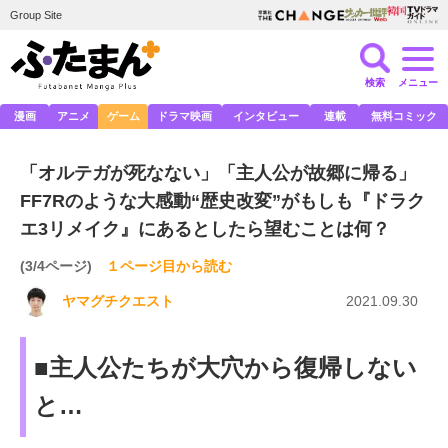
Group Site
検索
メニュー
漫画
アニメ
ゲーム
ドラマ映画
インタビュー
連載
無料コミック
「オルテガが死なない」「主人公が故郷に帰る」
FF7Rのような大感動“歴史改変”がもしも『ドラク
エ3リメイク』にあるとしたら望むことは何？
(3/4ページ)
１ページ目から読む
ヤマグチクエスト
2021.09.30
■主人公たちが大穴から復帰しない
と…