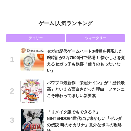
ゲーム
|
人気ランキング
デイリー
ウィークリー
セガの歴代ゲームハード3機種を再現した
腕時計が2万7500円で登場！ 懐かしさを覚
えるセガっ子も歓喜「使うのもったいな
い」
パワプロ最新作「栄冠ナイン」が「歴代最
高」といえる面白さだった理由 ファンに
こそ味わってほしい新要素
「リメイク版でもできる？」
NINTENDO64世代には懐かしい『ゼルダ
の伝説 時のオカリナ』意外なボスの攻略