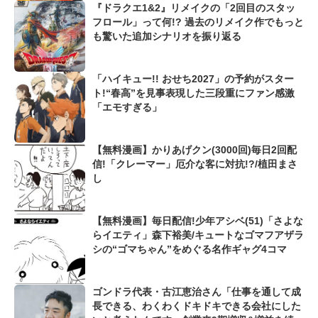
『ドラクエ1&2』リメイクの「2回目のスタッ
フロール」って何!? 過去のリメイク作でもっと
も驚いた追加シナリオを振り返る
「ハイキュー!! おせち2027」の予約がスター
ト!“春高”を見事表現した三段重にファン感激
「エモすぎる」
【無料漫画】かりあげクン(3000回)毎日2回配
信!「クレーマー」厄介な客に対抗!?/植田まさ
し
【無料漫画】毎日配信!少年アシベ(51)「さよな
らイエティ」森下裕美/キュートなゴマフアザラ
シの“ゴマちゃん”をめぐる名作ギャグ4コマ
ゴンドラ代表・古江恵治さん「仕事を通して成
長できる、わくわくドキドキできる会社にした