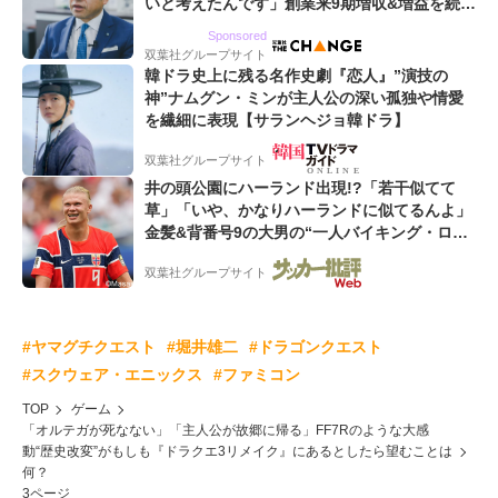
いと考えたんです」創業来9期増収&増益を続け
るWebマーケティング会社のアイデンティティ
Sponsored
双葉社グループサイト
韓ドラ史上に残る名作史劇『恋人』”演技の
神”ナムグン・ミンが主人公の深い孤独や情愛
を繊細に表現【サランヘジョ韓ドラ】
双葉社グループサイト
井の頭公園にハーランド出現!?「若干似てて
草」「いや、かなりハーランドに似てるんよ」
金髪&背番号9の大男の“一人バイキング・ロ
ー”映像が話題!「元気をもらった」
双葉社グループサイト
#ヤマグチクエスト
#堀井雄二
#ドラゴンクエスト
#スクウェア・エニックス
#ファミコン
TOP
ゲーム
「オルテガが死なない」「主人公が故郷に帰る」FF7Rのような大感
動“歴史改変”がもしも『ドラクエ3リメイク』にあるとしたら望むことは
何？
3ページ