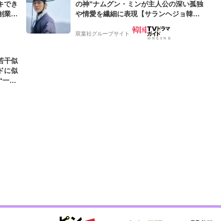
キでき
の神”ナムグン・ミンが主人公の深い孤独
創業来
や情愛を繊細に表現【サランヘジョ韓ド
ケティン
ラ】
双葉社グループサイト
若干似
ドに似
“一人
元気を