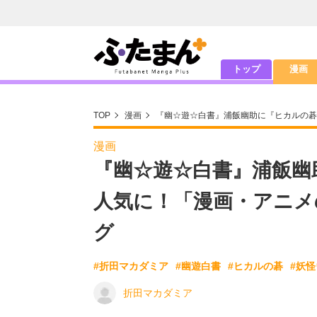
トップ
漫画
TOP
漫画
『幽☆遊☆白書』浦飯幽助に『ヒカルの碁
漫画
『幽☆遊☆白書』浦飯幽
人気に！「漫画・アニメ
グ
#折田マカダミア
#幽遊白書
#ヒカルの碁
#妖
折田マカダミア