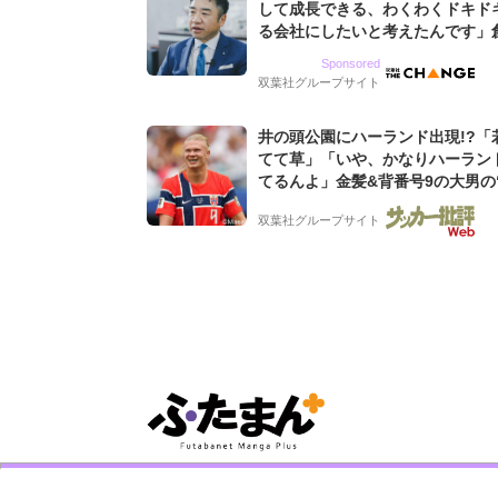
して成長できる、わくわくドキド
る会社にしたいと考えたんです」
9期増収&増益を続けるWebマー
Sponsored
グ会社のアイデンティティ
双葉社グループサイト
井の頭公園にハーランド出現!?「
てて草」「いや、かなりハーラン
てるんよ」金髪&背番号9の大男の
バイキング・ロー”映像が話題!「
双葉社グループサイト
もらった」