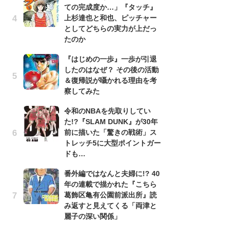
ての完成度か…」『タッチ』
南
上杉達也と和也、ピッチャー
ッ
としてどちらの実力が上だっ
ち
たのか
『はじめの一歩』一歩が引退
『
したのはなぜ？ その後の活動
残
＆復帰説が囁かれる理由を考
ー
察してみた
な
イ
令和のNBAを先取りしてい
た!?『SLAM DUNK』が30年
『
前に描いた「驚きの戦術」ス
に
トレッチ5に大型ポイントガー
も
ドも…
を
役
番外編ではなんと夫婦に!? 40
年の連載で描かれた『こちら
ア
葛飾区亀有公園前派出所』読
ー
み返すと見えてくる「両津と
場
麗子の深い関係」
ァ