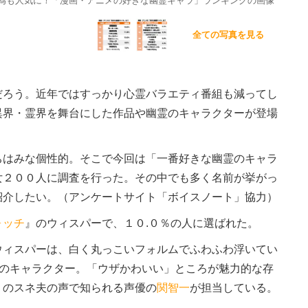
為も人気に！「漫画・アニメの好きな幽霊キャラ」ランキングの画像
全ての写真を見る
ろう。近年ではすっかり心霊バラエティ番組も減ってし
異界・霊界を舞台にした作品や幽霊のキャラクターが登場
はみな個性的。そこで今回は「一番好きな幽霊のキャラ
女２００人に調査を行った。その中でも多く名前が挙がっ
紹介したい。（アンケートサイト「ボイスノート」協力）
ォッチ
』のウィスパーで、１０.０％の人に選ばれた。
ィスパーは、白く丸っこいフォルムでふわふわ浮いてい
見のキャラクター。「ウザかわいい」ところが魅力的な存
』のスネ夫の声で知られる声優の
関智一
が担当している。