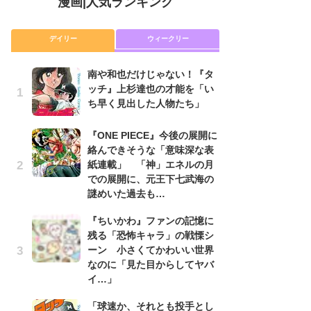
漫画
|
人気ランキング
デイリー
ウィークリー
南や和也だけじゃない！『タ
舞
ッチ』上杉達也の才能を「い
編
ち早く見出した人物たち」
禁
「
連
『ONE PIECE』今後の展開に
絡んできそうな「意味深な表
『O
紙連載」 「神」エネルの月
絡
での展開に、元王下七武海の
紙
謎めいた過去も…
で
謎
『ちいかわ』ファンの記憶に
残る「恐怖キャラ」の戦慄シ
令
ーン 小さくてかわいい世界
た!
なのに「見た目からしてヤバ
前
イ…」
ト
ド
「球速か、それとも投手とし