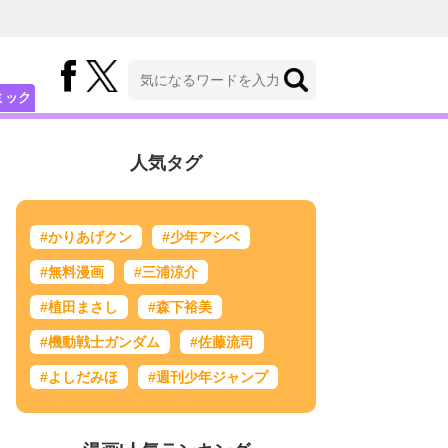
ミック
人気タグ
#かりあげクン
#少年アシベ
#無料漫画
#三浦涼介
#植田まさし
#森下裕美
#機動戦士ガンダム
#佐藤流司
#よしだみほ
#週刊少年ジャンプ