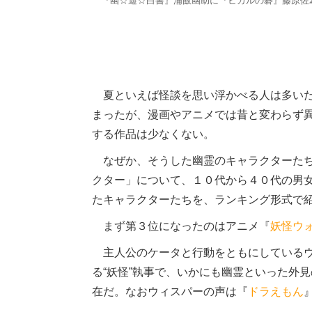
『幽☆遊☆白書』浦飯幽助に『ヒカルの碁』藤原佐
夏といえば怪談を思い浮かべる人は多いだ
まったが、漫画やアニメでは昔と変わらず
する作品は少なくない。
なぜか、そうした幽霊のキャラクターたち
クター」について、１０代から４０代の男
たキャラクターたちを、ランキング形式で
まず第３位になったのはアニメ『
妖怪ウ
主人公のケータと行動をともにしているウ
る“妖怪”執事で、いかにも幽霊といった外
在だ。なおウィスパーの声は『
ドラえもん