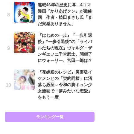
連載46年の歴史に幕…4コマ
努
漫画『かりあげクン』が最終
ジ
回 作者・植田まさし氏「ま
鬼
だ実感ありません」
の
『はじめの一歩』「一歩引退
怖
後」“一歩引退後”の「ライバ
代
ルたちの現在」ヴォルグ・ザ
加
ンギエフに千堂武士、間柴了
思
にウォーリー、宮田一郎は？
「
『花嫁殿のレシピ』災害級イ
て
ケメンとの「契約同棲」に沼
上
落ち必至…令和の胸キュン少
と
女漫画で「夢みたいな恋愛」
た
をもう一度
ラン
ランキング一覧