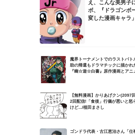
え、こんな美男子に
ボ、『ドラゴンボー
変した漫画キャラ
魔界トーナメントでのラストバト
助の帰還もドラマチックに描かれた.
『幽☆遊☆白書』原作漫画とアニ
然違った「それぞれの最終回」
【無料漫画】かりあげクン(2097回
2回配信!「食後」行儀が悪いと怒
けど.../植田まさし
ゴンドラ代表・古江恵治さん「仕