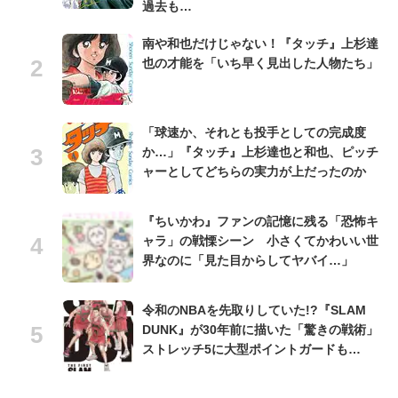
過去も…
南や和也だけじゃない！『タッチ』上杉達
也の才能を「いち早く見出した人物たち」
「球速か、それとも投手としての完成度
か…」『タッチ』上杉達也と和也、ピッチ
ャーとしてどちらの実力が上だったのか
『ちいかわ』ファンの記憶に残る「恐怖キ
ャラ」の戦慄シーン 小さくてかわいい世
界なのに「見た目からしてヤバイ…」
令和のNBAを先取りしていた!?『SLAM
DUNK』が30年前に描いた「驚きの戦術」
ストレッチ5に大型ポイントガードも…