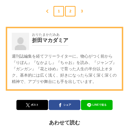
1
2
3
おりたまかだみあ
折田マカダミア
週刊誌編集を経てフリーライターに。物心がつく前から
『りぼん』『なかよし』『ちゃお』を読み、『ジャンプ』
『ガンガン』『花とゆめ』で育った人生の半分以上オタ
ク。基本的には広く浅く、好きになったら深く深く深くの
精神で、アプリや舞台にも手を出しています。
ポスト
シェア
LINEで送る
あわせて読む