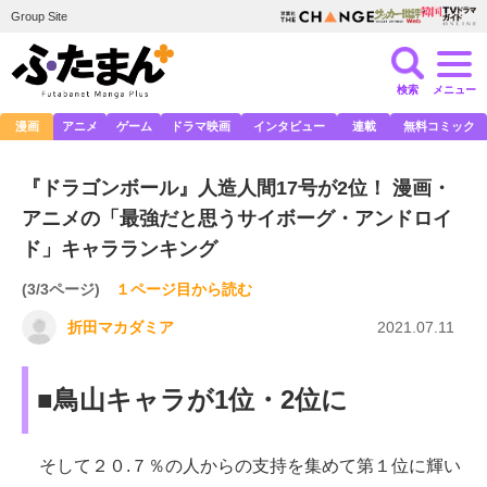
Group Site
検索
メニュー
漫画
アニメ
ゲーム
ドラマ映画
インタビュー
連載
無料コミック
『ドラゴンボール』人造人間17号が2位！ 漫画・
アニメの「最強だと思うサイボーグ・アンドロイ
ド」キャラランキング
(3/3ページ)
１ページ目から読む
折田マカダミア
2021.07.11
■鳥山キャラが1位・2位に
そして２０.７％の人からの支持を集めて第１位に輝い