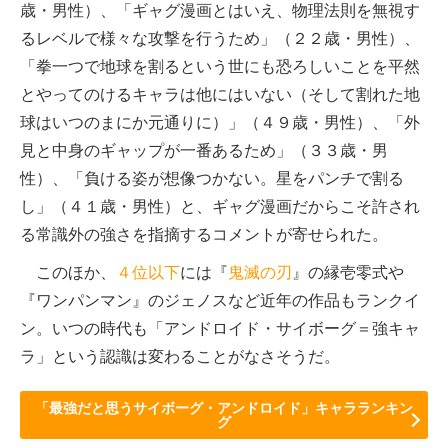
歳・男性）、「ギャグ漫画とはいえ、物理法則を無視す
るレベルで様々な攻撃を行うため」（２２歳・男性）、
「拳一つで地球を割るという世にも恐ろしいことを平然
とやってのけるキャラは他にはいない（そして割れた地
球はいつのまにか元通りに）」（４９歳・男性）、「外
見と中身のギャップが一番あるため」（３３歳・男
性）、「負ける姿が想像つかない。星をパンチで割る
し」（４１歳・男性）と、ギャグ漫画だからこそ許され
る常識外の強さを指摘するコメントが寄せられた。
このほか、
４位以下
には『
鬼滅の刃
』の縁壱零式や
『ワンパンマン』のジェノスなど近年の作品もランクイ
ン。いつの時代も「アンドロイド・サイボーグ＝強キャ
ラ」という認識は変わることがなさそうだ。
「最強だと思うサイボーグ・アンドロイド」キャラランキン
グ