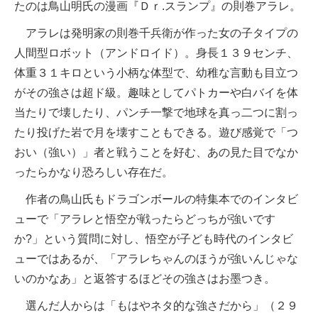
たのは鳥山明氏の漫画『Ｄｒ.スランプ』の則巻アラレ。
アラレは発明家の則巻千兵衛が作った女の子タイプの
人間型ロボット（アンドロイド）。身長１３９センチ、
体重３１キロという小柄な体型で、幼稚な言動も目立つ
がその強さは超ド級。趣味としてパトカーや白バイを体
当たりで壊したり、パンチ一撃で地球を真っ二つに割っ
たり投げた岩で月を壊すこともできる。遊び感覚で「つ
おい（強い）」者と戦うことを好む、あの見た目でなか
ったらかなり恐ろしい存在だ。
作者の鳥山氏もドラゴンボールの特集本でのインタビ
ューで「アラレと悟空が戦ったらどっちが強いです
か?」という質問に対し、悟空が子ども時代のインタビ
ューではあるが、「アラレちゃんのほうが強いんじゃな
いのかなあ」と返答するほどその強さはお墨つき。
選んだ人からは「もはやネタ的な強さだから」（２９