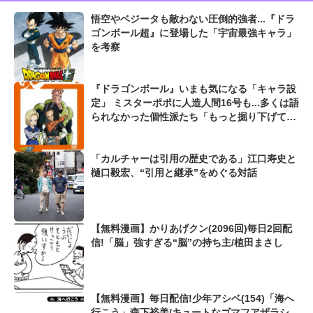
悟空やベジータも敵わない圧倒的強者...『ドラ
ゴンボール超』に登場した「宇宙最強キャラ」
を考察
『ドラゴンボール』いまも気になる「キャラ設
定」 ミスターポポに人造人間16号も...多くは語
られなかった個性派たち「もっと掘り下げてほ
しかった」
「カルチャーは引用の歴史である」江口寿史と
樋口毅宏、“引用と継承”をめぐる対話
【無料漫画】かりあげクン(2096回)毎日2回配
信!「脳」強すぎる“脳”の持ち主/植田まさし
【無料漫画】毎日配信!少年アシベ(154)「海へ
行こう」森下裕美/キュートなゴマフアザラシ