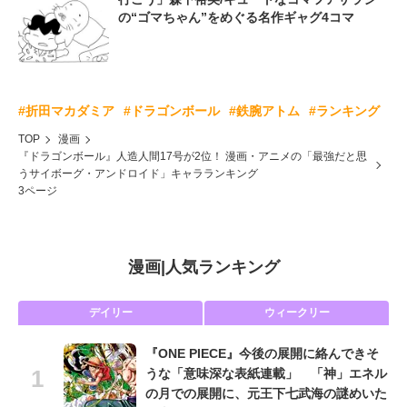
の“ゴマちゃん”をめぐる名作ギャグ4コマ
#折田マカダミア
#ドラゴンボール
#鉄腕アトム
#ランキング
TOP
漫画
『ドラゴンボール』人造人間17号が2位！ 漫画・アニメの「最強だと思
うサイボーグ・アンドロイド」キャラランキング
3ページ
漫画
|
人気ランキング
デイリー
ウィークリー
『ONE PIECE』今後の展開に絡んできそ
うな「意味深な表紙連載」 「神」エネル
の月での展開に、元王下七武海の謎めいた