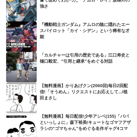
像で改めてわかった「アムロ・レイ」規格外の
強さ
『機動戦士ガンダム』アムロの陰に隠れたエー
スパイロット「カイ・シデン」という稀有な才
能
「カルチャーは引用の歴史である」江口寿史と
樋口毅宏、“引用と継承”をめぐる対話
【無料漫画】かりあげクン(2060回)毎日2回配
信!「そうめん」リクエストにお応えして.../植
田まさし
【無料漫画】毎日配信!少年アシベ(155)「パパ
といっしょに」森下裕美/キュートなゴマフアザ
ラシの“ゴマちゃん”をめぐる名作ギャグ4コマ