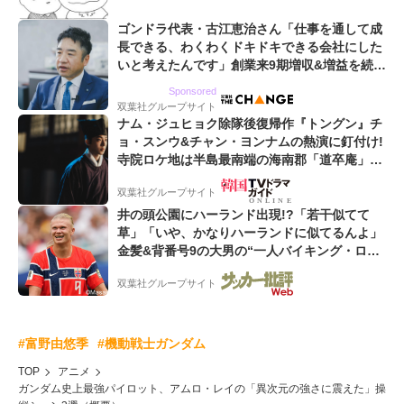
ゴンドラ代表・古江恵治さん「仕事を通して成
長できる、わくわくドキドキできる会社にした
いと考えたんです」創業来9期増収&増益を続け
るWebマーケティング会社のアイデンティティ
Sponsored
双葉社グループサイト
ナム・ジュヒョク除隊後復帰作『トングン』チ
ョ・スンウ&チャン・ヨンナムの熱演に釘付け!
寺院ロケ地は半島最南端の海南郡「道卒庵」
【韓ドラから始める韓国旅行】
双葉社グループサイト
井の頭公園にハーランド出現!?「若干似てて
草」「いや、かなりハーランドに似てるんよ」
金髪&背番号9の大男の“一人バイキング・ロ
ー”映像が話題!「元気をもらった」
双葉社グループサイト
#富野由悠季
#機動戦士ガンダム
TOP
アニメ
ガンダム史上最強パイロット、アムロ・レイの「異次元の強さに震えた」操