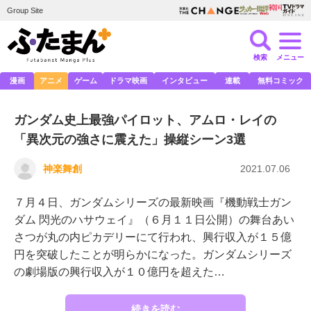
Group Site
検索
メニュー
漫画
アニメ
ゲーム
ドラマ映画
インタビュー
連載
無料コミック
ガンダム史上最強パイロット、アムロ・レイの
「異次元の強さに震えた」操縦シーン3選
神楽舞創
2021.07.06
７月４日、ガンダムシリーズの最新映画『機動戦士ガン
ダム 閃光のハサウェイ』（６月１１日公開）の舞台あい
さつが丸の内ピカデリーにて行われ、興行収入が１５億
円を突破したことが明らかになった。ガンダムシリーズ
の劇場版の興行収入が１０億円を超えた…
続きを読む