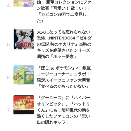
始！ 豪華コレクションにファ
う
ン歓喜「可愛い！ 欲しい！」
ボ
「カビゴン99万で二度見し
「
た」
マ
フ
大人になっても忘れられない
恐怖…NINTENDO64『ゼルダ
『
の伝説 時のオカリナ』当時の
オ
キッズを絶望させたシリーズ
く
屈指の「ホラー要素」
熱
出
『ぽこ あ ポケモン』×「銀座
コージーコーナー」コラボ！
「
限定スイーツにファン大興奮
ね
「食べるのがもったいない」
ド
ッ
『グーニーズ』に『ハイパー
ド
オリンピック』、『ハットリ
くん』にも…昭和世代の胸を
『
熱くしたファミコンの「思い
ト
出の隠れキャラ」
ー
説