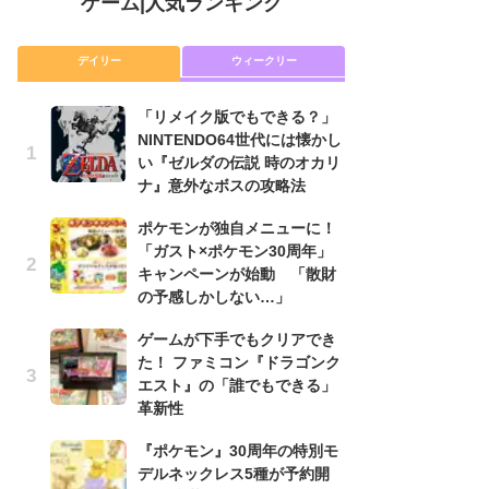
ゲーム
|
人気ランキング
デイリー
ウィークリー
「リメイク版でもできる？」
P
NINTENDO64世代には懐かし
滅
い『ゼルダの伝説 時のオカリ
モ
ナ』意外なボスの攻略法
ル
で
ポケモンが独自メニューに！
「ガスト×ポケモン30周年」
『
キャンペーンが始動 「散財
コ
の予感しかしない…」
限
「
ゲームが下手でもクリアでき
た！ ファミコン『ドラゴンク
「
エスト』の「誰でもできる」
NI
革新性
い
ナ
『ポケモン』30周年の特別モ
デルネックレス5種が予約開
悲