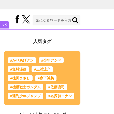
ミック
人気タグ
#かりあげクン
#少年アシベ
#無料漫画
#三浦涼介
#植田まさし
#森下裕美
#機動戦士ガンダム
#佐藤流司
#週刊少年ジャンプ
#名探偵コナン