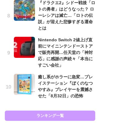
『ドラクエ2』シドー戦後「ロ
と
トの勇者」はどうなった？ ロ
ーレシアは滅亡…「ロトの伝
大
説」が迎えた悲惨すぎる運命
恐怖
とは
の
キ
Nintendo Switch 2値上げ直
屈
前にマイニンテンドーストア
で販売再開…任天堂の「神対
癒
応」に感謝の声続々「本当に
イ
すごい会社」
や
せ
癒し系がホラーに急変…プレ
イステーション『ぼくのなつ
ガ
やすみ』プレイヤーを震撼さ
ョ
せた「8月32日」の恐怖
ー
翼
ッ
ランキング一覧
ラン