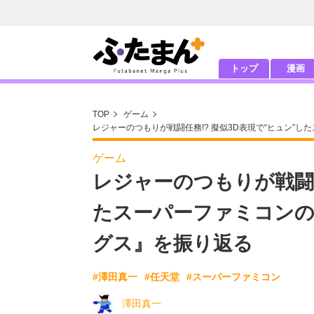
トップ
漫画
TOP
ゲーム
レジャーのつもりが戦闘任務!? 擬似3D表現で“ヒュン”
ゲーム
レジャーのつもりが戦闘任
たスーパーファミコン
グス』を振り返る
#澤田真一
#任天堂
#スーパーファミコン
澤田真一