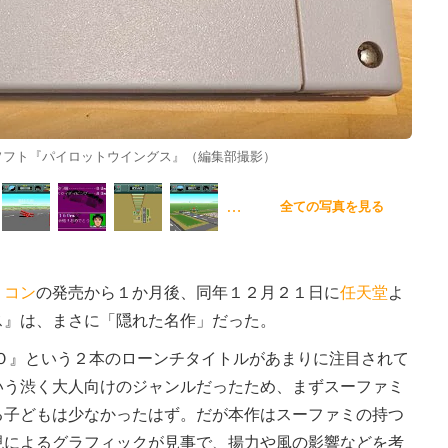
ソフト『パイロットウイングス』（編集部撮影）
…
全ての写真を見る
ミコン
の発売から１か月後、同年１２月２１日に
任天堂
よ
ス』は、まさに「隠れた名作」だった。
Ｏ』という２本のローンチタイトルがあまりに注目されて
いう渋く大人向けのジャンルだったため、まずスーファミ
る子どもは少なかったはず。だが本作はスーファミの持つ
現によるグラフィックが見事で、揚力や風の影響などを考