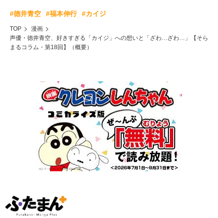
#徳井青空
#福本伸行
#カイジ
TOP
漫画
声優・徳井青空、好きすぎる「カイジ」への想いと「ざわ…ざわ…」【そら
まるコラム・第18回】（概要）