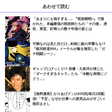
あわせて読む
「あまりにも強すぎる...」『呪術廻戦≡』で描
かれた、本編最強の呪術師たちの「その後」 虎
杖、東堂、釘崎らの数十年後の姿とは
可憐なのは見た目だけ...剣術に銃の早撃ちも!?
『銀河鉄道999』メーテルが敵を無双した「ガ
チ戦闘シーン」
ギャップにびっくり!? 俳優・大泉洋が演じた
「ダークすぎるキャラ」たち 「冷酷な表情にゾ
クリ...」
【無料漫画】かりあげクン(1835回)毎日2回配
信!「予定」なぜか仕事への意気込みがすごい/
植田まさし