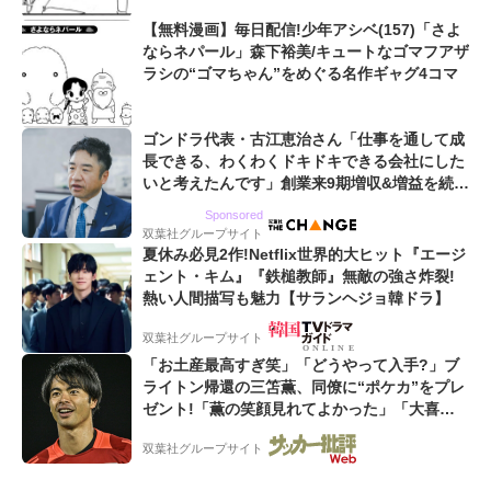
【無料漫画】毎日配信!少年アシベ(157)「さよ
ならネパール」森下裕美/キュートなゴマフアザ
ラシの“ゴマちゃん”をめぐる名作ギャグ4コマ
ゴンドラ代表・古江恵治さん「仕事を通して成
長できる、わくわくドキドキできる会社にした
いと考えたんです」創業来9期増収&増益を続け
るWebマーケティング会社のアイデンティティ
Sponsored
双葉社グループサイト
夏休み必見2作!Netflix世界的大ヒット『エージ
ェント・キム』『鉄槌教師』無敵の強さ炸裂!
熱い人間描写も魅力【サランヘジョ韓ドラ】
双葉社グループサイト
「お土産最高すぎ笑」「どうやって入手?」ブ
ライトン帰還の三笘薫、同僚に“ポケカ”をプレ
ゼント!「薫の笑顔見れてよかった」「大喜び
のリュテル可愛すぎ」
双葉社グループサイト