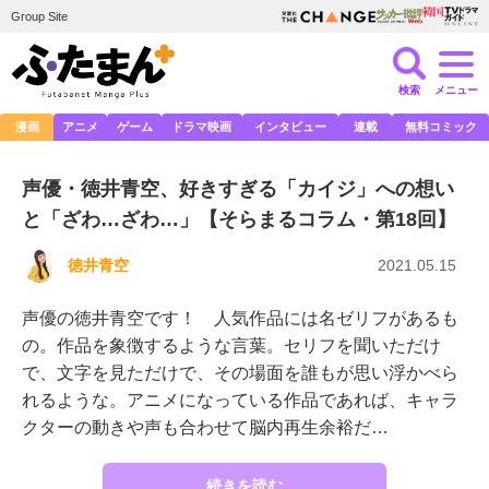
Group Site
検索
メニュー
漫画
アニメ
ゲーム
ドラマ映画
インタビュー
連載
無料コミック
声優・徳井青空、好きすぎる「カイジ」への想い
と「ざわ…ざわ…」【そらまるコラム・第18回】
徳井青空
2021.05.15
声優の徳井青空です！ 人気作品には名ゼリフがあるも
の。作品を象徴するような言葉。セリフを聞いただけ
で、文字を見ただけで、その場面を誰もが思い浮かべら
れるような。アニメになっている作品であれば、キャラ
クターの動きや声も合わせて脳内再生余裕だ…
続きを読む