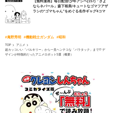
【無料漫画】毎日配信!少年アシベ(157)「さよ
ならネパール」森下裕美/キュートなゴマフアザ
ラシの“ゴマちゃん”をめぐる名作ギャグ4コマ
#庵野秀明
#機動戦士ガンダム
#昭和
TOP
アニメ
超カッコいい「バルキリー」から一見ヘンテコな「バラタック」まで!? デ
ザインが特徴的だったアニメロボット5選（概要）