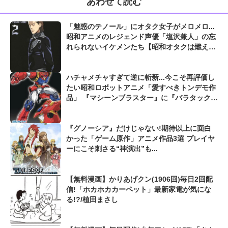
あわせて読む
「魅惑のテノール」にオタク女子がメロメロ...
昭和アニメのレジェンド声優「塩沢兼人」の忘
れられないイケメンたち【昭和オタクは燃え尽
きない】
ハチャメチャすぎて逆に斬新...今こそ再評価し
たい昭和ロボットアニメ「愛すべきトンデモ作
品」 『マシーンブラスター』に『バラタック』
『メカンダーロボ』も...
『グノーシア』だけじゃない!期待以上に面白
かった「ゲーム原作」アニメ作品3選 プレイヤ
ーにこそ刺さる“神演出”も...
【無料漫画】かりあげクン(1906回)毎日2回配
信!「ホカホカカーペット」最新家電が気にな
る!?/植田まさし