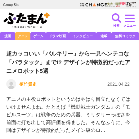
Group Site
検索
メニュー
漫画
アニメ
ゲーム
ドラマ映画
インタビュー
連載
無料コミック
超カッコいい「バルキリー」から一見ヘンテコな
「バラタック」まで!? デザインが特徴的だったア
ニメロボット5選
植竹貴史
2021.04.22
アニメの主役ロボットというのはやはり目立たなくては
いけませんよね。たとえば『機動戦士ガンダム』の「モ
ビルスーツ」は戦争のための兵器、ミリタリーっぽさを
前面に打ち出して高評価を得ました。そんなふうに、今
回はデザインが特徴的だったメイン級のロ…